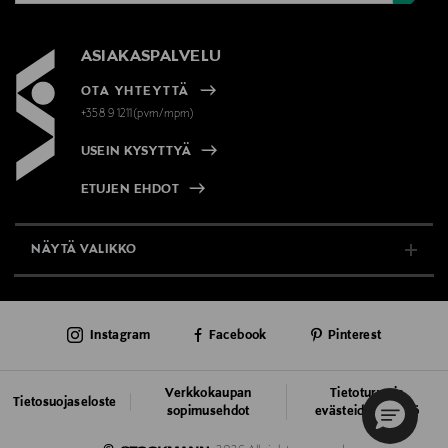
ASIAKASPALVELU
OTA YHTEYTTÄ
+358 9 1211(pvm/mpm)
USEIN KYSYTTYÄ
ETUJEN EHDOT
NÄYTÄ VALIKKO
TUKI & INFO
Instagram
Facebook
Pinterest
AJANKOHTAISTA
PALVELUT
Verkkokaupan
Tietoturva ja
Tietosuojaseloste
sopimusehdot
evästeiden käyttö
VASTUULLISUUS