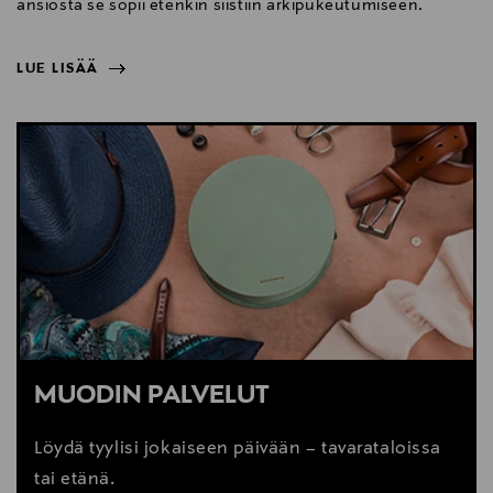
ansiosta se sopii etenkin siistiin arkipukeutumiseen.
LUE LISÄÄ
NÄYTÄ VÄHEMMÄN
LUE LISÄÄ
MUODIN PALVELUT
Löydä tyylisi jokaiseen päivään – tavarataloissa
tai etänä.