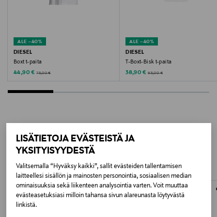
9ED TRADEWINDS
Valmistusmaa
ALE –40%
ALE –40%
Bulgaria
DIESEL
DIESEL
Boxt t-paita
T-Boxt-Bisk t-paita
Valmistajan tuotenumero
Discounted Price
Discounted Price
Original Price
Original Price
44,90 €
38,90 €
75,00 €
65,00 €
A20036-0EPCA-9ED
Valmistaja
Diesel S.p.A.
LISÄÄ KIINNOSTAVIA
LISÄTIETOJA EVÄSTEISTÄ JA
YKSITYISYYDESTÄ
Valmistajan osoite
TUOTTEITA
Valitsemalla “Hyväksy kaikki”, sallit evästeiden tallentamisen
via dell’Industria 4/6, 36042 Breganze (VI), Italy
laitteellesi sisällön ja mainosten personointia, sosiaalisen median
ominaisuuksia sekä liikenteen analysointia varten. Voit muuttaa
ONLINE EXCLUSIVE
Digitaalinen osoite
evästeasetuksiasi milloin tahansa sivun alareunasta löytyvästä
linkistä.
customer_service_ne@diesel.com