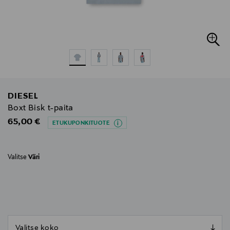
DIESEL
Boxt Bisk t-paita
Original Price
65,00 €
ETUKUPONKITUOTE
Valitse
Väri
null