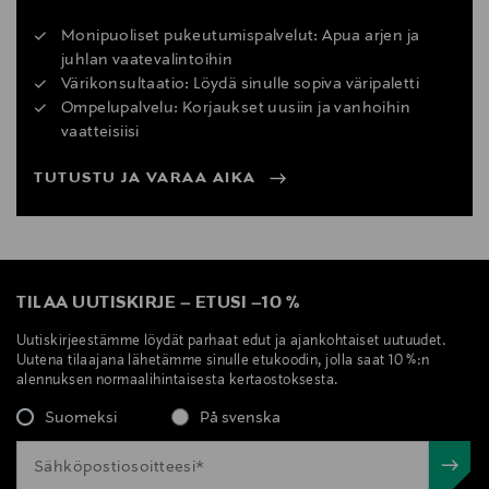
Monipuoliset pukeutumispalvelut: Apua arjen ja
juhlan vaatevalintoihin
Värikonsultaatio: Löydä sinulle sopiva väripaletti
Ompelupalvelu: Korjaukset uusiin ja vanhoihin
vaatteisiisi
TUTUSTU JA VARAA AIKA
TILAA UUTISKIRJE
–
ETUSI
–
10 %
Uutiskirjeestämme löydät parhaat edut ja ajankohtaiset uutuudet.
Uutena tilaajana lähetämme sinulle etukoodin, jolla saat 10 %:n
alennuksen normaalihintaisesta kertaostoksesta.
Suomeksi
På svenska