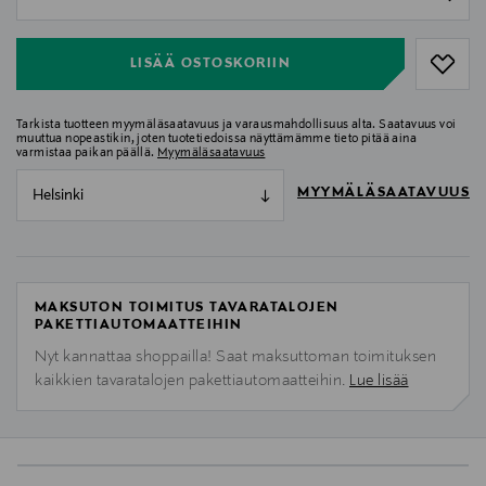
null
LISÄÄ OSTOSKORIIN
Tarkista tuotteen myymäläsaatavuus ja varausmahdollisuus alta. Saatavuus voi
muuttua nopeastikin, joten tuotetiedoissa näyttämämme tieto pitää aina
varmistaa paikan päällä.
Myymäläsaatavuus
MYYMÄLÄSAATAVUUS
Helsinki
MAKSUTON TOIMITUS TAVARATALOJEN
PAKETTIAUTOMAATTEIHIN
Nyt kannattaa shoppailla! Saat maksuttoman toimituksen
kaikkien tavaratalojen pakettiautomaatteihin.
Lue lisää