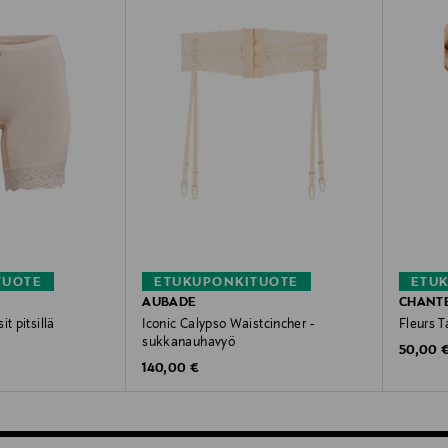
TUOTE
ETUKUPONKITUOTE
ETU
AUBADE
CHANT
t pitsillä
Iconic Calypso Waistcincher -
Fleurs T
sukkanauhavyö
Original
50,00 
Original Price
140,00 €