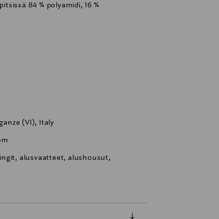
 pitsissä 84 % polyamidi, 16 %
ganze (VI), Italy
com
ringit, alusvaatteet, alushousut,