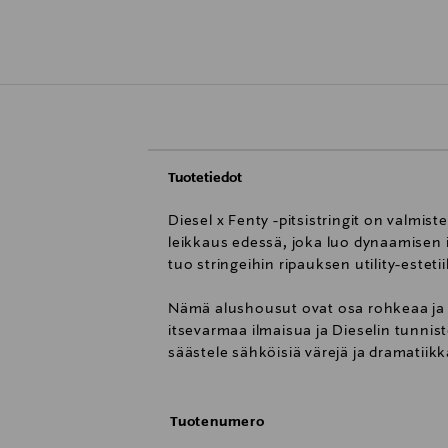
Tuotetiedot
Diesel x Fenty -pitsistringit on valmi
leikkaus edessä, joka luo dynaamisen i
tuo stringeihin ripauksen utility-esteti
Nämä alushousut ovat osa rohkeaa ja d
itsevarmaa ilmaisua ja Dieselin tunnist
säästele sähköisiä värejä ja dramatii
Tuotenumero