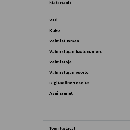
Materiaali
Väri
Koko
Valmistusmaa
Valmistajan tuotenumero
Valmistaja
Valmistajan osoite
Digitaalinen osoite
Avainsanat
Toimitustavat