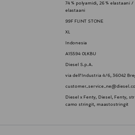
74 % polyamidi, 26 % elastaani /
elastaani
99F FLINT STONE
XL
Indonesia
A15594 0LKBU
Diesel S.p.A.
via dell’Industria 4/6, 36042 Bre
customer_service_ne@diesel.
Diesel x Fenty, Diesel, Fenty, st
camo stringit, maastostringit