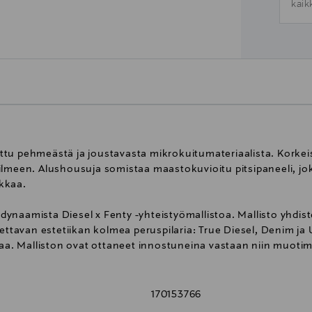
kaik
stettu pehmeästä ja joustavasta mikrokuitumateriaalista. Korke
lmeen. Alushousuja somistaa maastokuvioitu pitsipaneeli, joka
ikkaa.
ynaamista Diesel x Fenty -yhteistyömallistoa. Mallisto yhdist
ettavan estetiikan kolmea peruspilaria: True Diesel, Denim ja U
kkaa. Malliston ovat ottaneet innostuneina vastaan niin muoti
170153766