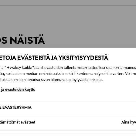
0,00 €
inen tilaukseesi. Voit palauttaa tilaamasi tuotteen 30 vuorokauden ku
0,00 € – 4,90 €
rvitse ilmoittaa palautuksesta etukäteen.
ÖS NÄISTÄ
7,90 €–50,00 € kuljetusyhtiöstä ja 
IETOJA EVÄSTEISTÄ JA YKSITYISYYDESTÄ
Alk. 6,90 €, kun toimitus on saatavi
la “Hyväksy kaikki”, sallit evästeiden tallentamisen laitteellesi sisällön ja maino
tia, sosiaalisen median ominaisuuksia sekä liikenteen analysointia varten. Voit 
uksiasi milloin tahansa sivun alareunasta löytyvästä linkistä.
 ja evästeiden käyttö
SE EVÄSTERYHMIÄ
ttämättömät evästeet
Aina hyv