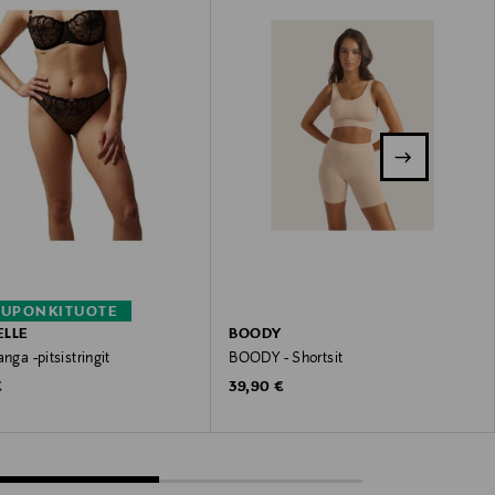
KUPONKITUOTE
ELLE
BOODY
anga -pitsistringit
BOODY - Shortsit
 Price
Original Price
€
39,90 €