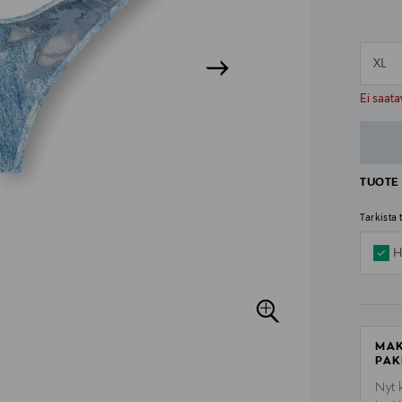
XL
n
n
Ei saata
TUOTE 
Tarkista
H
MAK
PAK
Nyt 