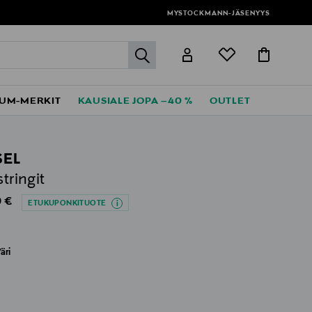
MYSTOCKMANN-JÄSENYYS
label.header.go
UM-MERKIT
KAUSIALE JOPA –40 %
OUTLET
SEL
stringit
al Price
 €
ETUKUPONKITUOTE
äri