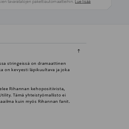
kien tavaratalojen pakettiautomaatteihin.
Lue lisää
issa stringeissä on dramaattinen
 on kevyesti läpikuultava ja joka
elee Rihannan kehopositiivista,
tility. Tämä yhteistyömallisto ei
maailma kuin myös Rihannan fanit.