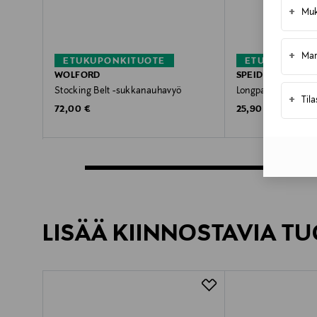
+
Muk
+
Mar
ETUKUPONKITUOTE
ETUKUPONKI
WOLFORD
SPEIDEL
Stocking Belt -sukkanauhavyö
Longpant-alusshortsi
+
Til
Original Price
Original Price
72,00 €
25,90 €
LISÄÄ KIINNOSTAVIA TU