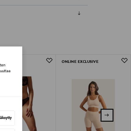
luessa tuotteen vastaanottamisesta.
tuotteen koosta riippuen
lla valittuun osoitteeseen.
ONLINE EXCLUSIVE
sten
muuttaa
äksytty