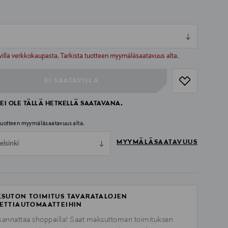
ull
ull
villa verkkokaupasta. Tarkista tuotteen myymäläsaatavuus alta.
EI SAATAVILLA
EI OLE TÄLLÄ HETKELLÄ SAATAVANA.
 tuotteen myymäläsaatavuus alta.
MYYMÄLÄSAATAVUUS
elsinki
SUTON TOIMITUS TAVARATALOJEN
ETTIAUTOMAATTEIHIN
kannattaa shoppailla! Saat maksuttoman toimituksen