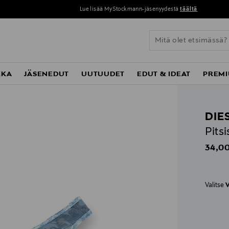
Lue lisää MyStockmann-jäsenyydestä
täältä
KKA
JÄSENEDUT
UUTUUDET
EDUT & IDEAT
PREMI
DIE
Pitsi
Origin
34,00
Valitse
V