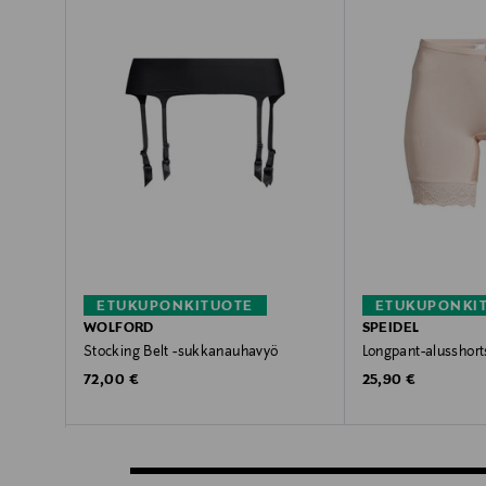
ETUKUPONKITUOTE
ETUKUPONKI
WOLFORD
SPEIDEL
Stocking Belt -sukkanauhavyö
Longpant-alusshortsi
Original Price
Original Price
72,00 €
25,90 €