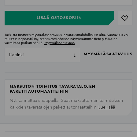
null
LISÄÄ OSTOSKORIIN
Tarkista tuotteen myymäläsaatavuus ja varausmahdollisuus alta. Saatavuus voi
muuttua nopeastikin, joten tuotetiedoissa näyttämämme tieto pitää aina
varmistaa paikan päällä.
Myymäläsaatavuus
MYYMÄLÄSAATAVUUS
Helsinki
MAKSUTON TOIMITUS TAVARATALOJEN
PAKETTIAUTOMAATTEIHIN
Nyt kannattaa shoppailla! Saat maksuttoman toimituksen
kaikkien tavaratalojen pakettiautomaatteihin.
Lue lisää