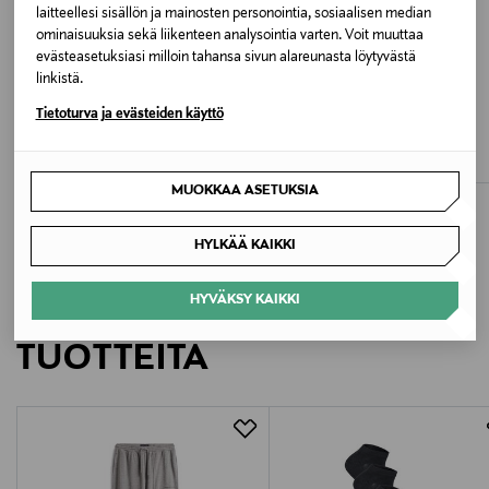
laitteellesi sisällön ja mainosten personointia, sosiaalisen median
A19912 0AFAA 100 BRIGHT WHITE
ominaisuuksia sekä liikenteen analysointia varten. Voit muuttaa
evästeasetuksiasi milloin tahansa sivun alareunasta löytyvästä
Valmistusmaa
linkistä.
ALE –43%
ALE –40%
Kiina
Tietoturva ja evästeiden käyttö
TIGER OF SWEDEN
LAUREN RALPH LAUREN
Siru-trikoopaita
Trikoopaita
Valmistajan tuotenumero
Discounted Price
Discounted Price
Original Price
Original Price
50,90 €
44,90 €
89,00 €
75,00 €
MUOKKAA ASETUKSIA
A19912
HYLKÄÄ KAIKKI
Valmistaja
Diesel S.p.A.
HYVÄKSY KAIKKI
LISÄÄ KIINNOSTAVIA
Valmistajan osoite
TUOTTEITA
via dell’Industria 4/6, 36042 Breganze (VI), Italy
Digitaalinen osoite
customer_service_ne@diesel.com