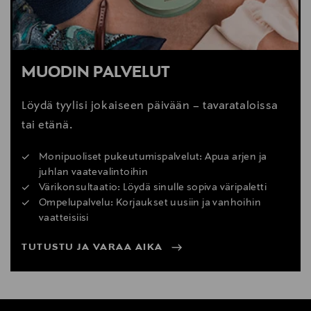
MUODIN PALVELUT
Löydä tyylisi jokaiseen päivään – tavarataloissa
tai etänä.
Monipuoliset pukeutumispalvelut: Apua arjen ja
juhlan vaatevalintoihin
Värikonsultaatio: Löydä sinulle sopiva väripaletti
Ompelupalvelu: Korjaukset uusiin ja vanhoihin
vaatteisiisi
TUTUSTU JA VARAA AIKA