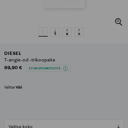
DIESEL
T-angie-od -trikoopaita
Original Price
99,90 €
ETUKUPONKITUOTE
Valitse
Väri
null