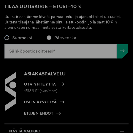
TILAA UUTISKIRJE
–
ETUSI
–
10 %
Uutiskirjeestämme löydät parhaat edut ja ajankohtaiset uutuudet.
Uutena tilaajana lähetämme sinulle etukoodin, jolla saat 10 %:n
alennuksen normaalihintaisesta kertaostoksesta.
Suomeksi
På svenska
ASIAKASPALVELU
OTA YHTEYTTÄ
+358 9 1211(pvm/mpm)
USEIN KYSYTTYÄ
ETUJEN EHDOT
NÄYTÄ VALIKKO