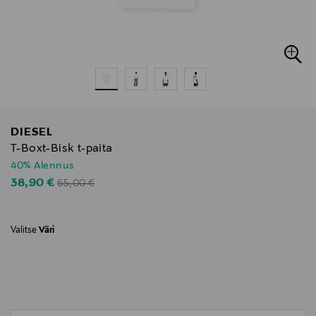
DIESEL
T-Boxt-Bisk t-paita
40% Alennus
Original Price
Discounted Price
38,90 €
65,00 €
Valitse
Väri