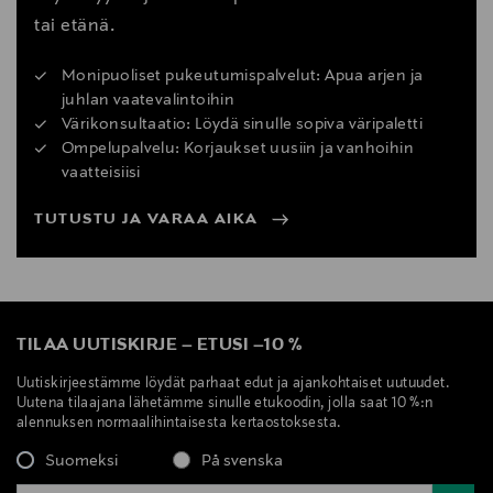
tai etänä.
Monipuoliset pukeutumispalvelut: Apua arjen ja
juhlan vaatevalintoihin
Värikonsultaatio: Löydä sinulle sopiva väripaletti
Ompelupalvelu: Korjaukset uusiin ja vanhoihin
vaatteisiisi
TUTUSTU JA VARAA AIKA
TILAA UUTISKIRJE
–
ETUSI
–
10 %
Uutiskirjeestämme löydät parhaat edut ja ajankohtaiset uutuudet.
Uutena tilaajana lähetämme sinulle etukoodin, jolla saat 10 %:n
alennuksen normaalihintaisesta kertaostoksesta.
Suomeksi
På svenska