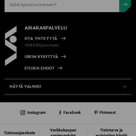
ASIAKASPALVELU
OTA YHTEYTTÄ
+358 9 1211(pvm/mpm)
USEIN KYSYTTYÄ
ETUJEN EHDOT
NÄYTÄ VALIKKO
TUKI & INFO
Instagram
Facebook
Pinterest
AJANKOHTAISTA
PALVELUT
Verkkokaupan
Tietoturva ja
Tietosuojaseloste