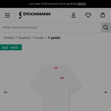
Lue lisää MyStockmann-jäsenyydestä
täältä
Menu
la
ETSI KAIKKI
NAISET
MIEHET
LAPSET
KOTI
KOSMETIIK
Miehet
Vaatteet
Paidat
T-paidat
ALE –40%