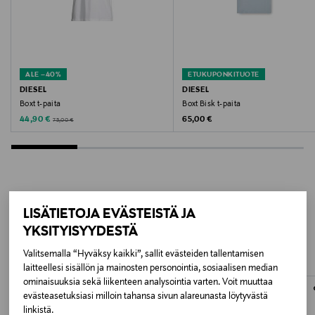
Väri
BRIGHT WHITE 100
Valmistusmaa
ALE –40%
ETUKUPONKITUOTE
Bulgaria
DIESEL
DIESEL
Boxt t-paita
Boxt Bisk t-paita
Valmistajan tuotenumero
Discounted Price
Original Price
Original Price
44,90 €
65,00 €
75,00 €
A20036-0EPCA
Valmistaja
Diesel S.p.A.
LISÄÄ KIINNOSTAVIA
LISÄTIETOJA EVÄSTEISTÄ JA
YKSITYISYYDESTÄ
Valmistajan osoite
TUOTTEITA
Valitsemalla “Hyväksy kaikki”, sallit evästeiden tallentamisen
via dell’Industria 4/6, 36042 Breganze (VI), Italy
laitteellesi sisällön ja mainosten personointia, sosiaalisen median
ominaisuuksia sekä liikenteen analysointia varten. Voit muuttaa
Digitaalinen osoite
evästeasetuksiasi milloin tahansa sivun alareunasta löytyvästä
linkistä.