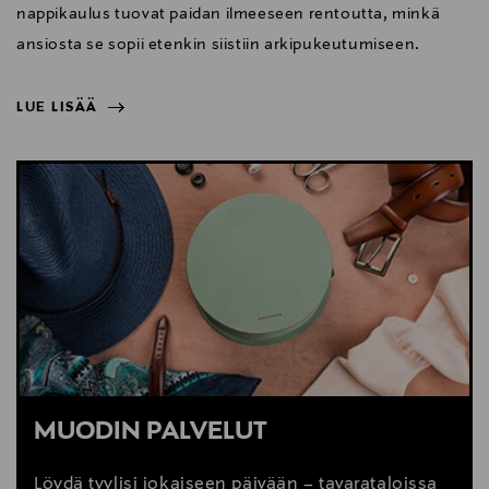
nappikaulus tuovat paidan ilmeeseen rentoutta, minkä
ansiosta se sopii etenkin siistiin arkipukeutumiseen.
LUE LISÄÄ
NÄYTÄ VÄHEMMÄN
LUE LISÄÄ
MUODIN PALVELUT
Löydä tyylisi jokaiseen päivään – tavarataloissa