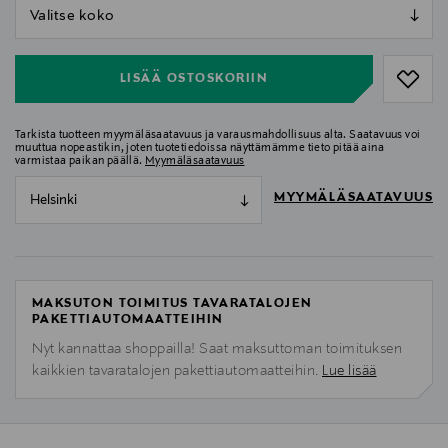
null
null
LISÄÄ OSTOSKORIIN
Tarkista tuotteen myymäläsaatavuus ja varausmahdollisuus alta. Saatavuus voi
muuttua nopeastikin, joten tuotetiedoissa näyttämämme tieto pitää aina
varmistaa paikan päällä.
Myymäläsaatavuus
MYYMÄLÄSAATAVUUS
Helsinki
MAKSUTON TOIMITUS TAVARATALOJEN
PAKETTIAUTOMAATTEIHIN
Nyt kannattaa shoppailla! Saat maksuttoman toimituksen
kaikkien tavaratalojen pakettiautomaatteihin.
Lue lisää