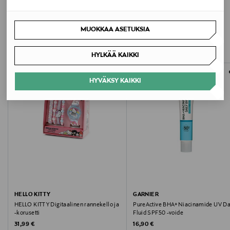
LISÄÄ KIINNOSTAVIA
MUOKKAA ASETUKSIA
TUOTTEITA
HYLKÄÄ KAIKKI
ONLINE EXCLUSIVE
HYVÄKSY KAIKKI
HELLO KITTY
GARNIER
HELLO KITTY Digitaalinen rannekello ja
PureActive BHA+Niacinamide UV Da
-korusetti
Fluid SPF50 -voide
Original Price
Original Price
31,99 €
16,90 €