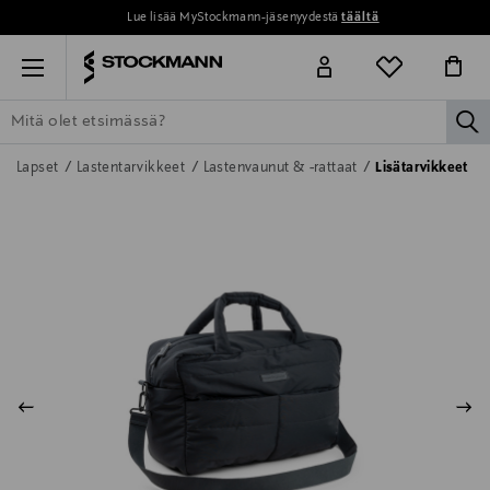
Lue lisää MyStockmann-jäsenyydestä
täältä
Menu
la
ETSI KAIKKI
NAISET
MIEHET
LAPSET
KOTI
KOSMETIIK
Lapset
Lastentarvikkeet
Lastenvaunut & -rattaat
Lisätarvikkeet