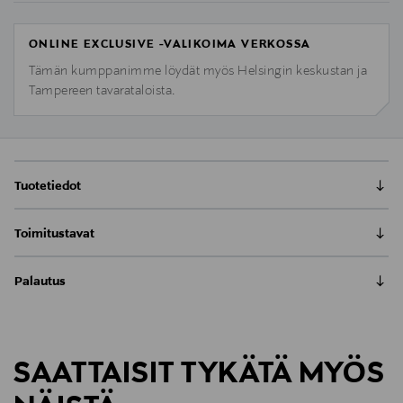
ONLINE EXCLUSIVE -VALIKOIMA VERKOSSA
Tämän kumppanimme löydät myös Helsingin keskustan ja
Tampereen tavarataloista.
Tuotetiedot
Done By Deer iso hoitolaukku on tyylikäs ja
Toimitustavat
käytännöllinen. Laukku on valmistettu käyttäen
kierrätettyjä muovipulloja. Tilavassa laukussa on
Toimitus postiin tai noutopisteeseen
useita taskuja, sekä yksi eristetty tasku, jossa voi
Palautus
0,00 € – 4,90 €
säilyttää kylmiä tai kuumia nesteitä. Laukun mukana
Meille on hyvin tärkeää, että olet tyytyväinen tilaukseesi. Voit
tulee kätevä hoitoalusta. Vedenkestävä laukku
Kotiinkuljetus
palauttaa tilaamasi tuotteen 30 vuorokauden kuluessa
voidaan kiinnittää helposti rattaisiin mukana tulevien
LUE KOKO TUOTEKUVAUS
Näet lopullisen toimituskulun tilauksesi Toimitustapa-
tuotteen vastaanottamisesta. Palauttaminen on maksutonta
hihnojen avulla.
kohdassa.
SAATTAISIT TYKÄTÄ MYÖS
eikä sinun tarvitse ilmoittaa palautuksesta etukäteen.
Lisätietoja:
Tuotenumero
Materiaali: Kangas, vuori ja hoitoalusta: 100%