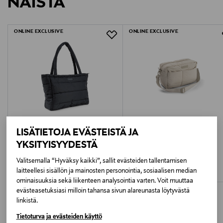
NÄISTÄ
1539596
LUE TARKEMMAT PALAUTUSOHJEET
kierrätetty polyesteri
Tilavuus: 24 l
Koko: 41 x 29 x 21 cm
ONLINE EXCLUSIVE
ONLINE EXCLUSIVE
Väri: Black
LISÄTIETOJA EVÄSTEISTÄ JA
YKSITYISYYDESTÄ
DONE BY DEER
DONE BY DEER
Valitsemalla “Hyväksy kaikki”, sallit evästeiden tallentamisen
Done by Deer hoitolaukku Quilted Tote
Done by Deer hoitolaukku Quilted
laitteellesi sisällön ja mainosten personointia, sosiaalisen median
Original Price
Original Price
59,95 €
59,95 €
ominaisuuksia sekä liikenteen analysointia varten. Voit muuttaa
evästeasetuksiasi milloin tahansa sivun alareunasta löytyvästä
linkistä.
Tietoturva ja evästeiden käyttö