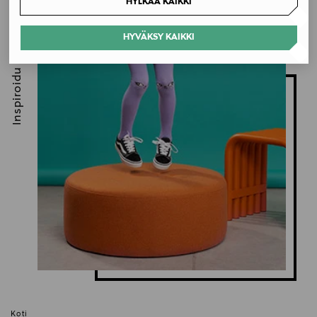
HYLKÄÄ KAIKKI
HYVÄKSY KAIKKI
Inspiroidu
Koti