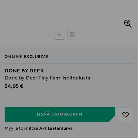
ONLINE EXCLUSIVE
DONE BY DEER
Done by Deer Tiny Farm hoitoalusta
Original Price
54,95 €
null
null
LISÄÄ OSTOSKORIIN
Myy ja toimittaa
A-T Lastenturva