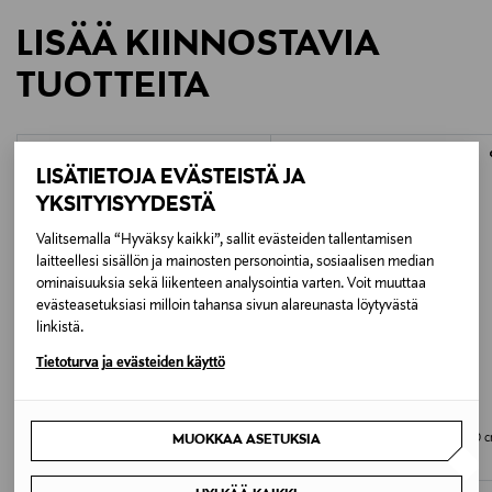
LISÄÄ KIINNOSTAVIA
TUOTTEITA
LISÄTIETOJA EVÄSTEISTÄ JA
YKSITYISYYDESTÄ
Valitsemalla “Hyväksy kaikki”, sallit evästeiden tallentamisen
laitteellesi sisällön ja mainosten personointia, sosiaalisen median
ominaisuuksia sekä liikenteen analysointia varten. Voit muuttaa
evästeasetuksiasi milloin tahansa sivun alareunasta löytyvästä
linkistä.
Tietoturva ja evästeiden käyttö
ETUKUPONKITUOTE
ETUKUPONKITUOTE
METSOLA
RØROS TWEED
Merino Bunny-kypärämyssy
Åsmund Bold-sisustustyyny 50 x 50 
MUOKKAA ASETUKSIA
Original Price
Original Price
59,90 €
119,00 €