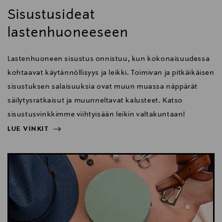
Sisustusideat
lastenhuoneeseen
Lastenhuoneen sisustus onnistuu, kun kokonaisuudessa
kohtaavat käytännöllisyys ja leikki. Toimivan ja pitkäikäisen
sisustuksen salaisuuksia ovat muun muassa näppärät
säilytysratkaisut ja muunneltavat kalusteet. Katso
sisustusvinkkimme viihtyisään leikin valtakuntaan!
LUE VINKIT
NÄYTÄ VÄHEMMÄN
LUE VINKIT