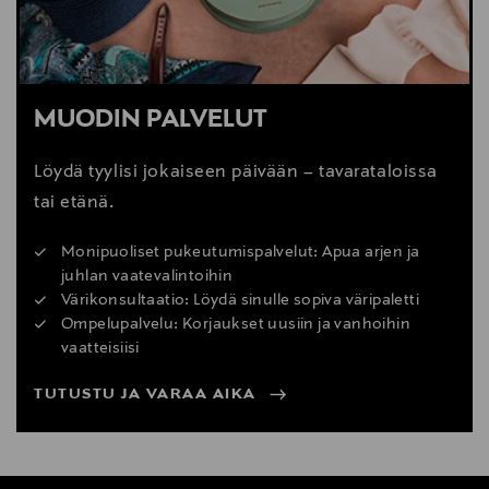
MUODIN PALVELUT
Löydä tyylisi jokaiseen päivään – tavarataloissa
tai etänä.
Monipuoliset pukeutumispalvelut: Apua arjen ja
juhlan vaatevalintoihin
Värikonsultaatio: Löydä sinulle sopiva väripaletti
Ompelupalvelu: Korjaukset uusiin ja vanhoihin
vaatteisiisi
TUTUSTU JA VARAA AIKA