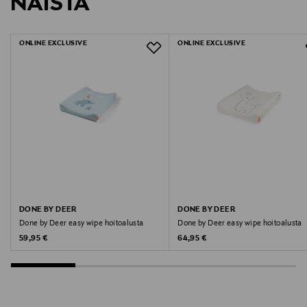
NÄISTÄ
1552165
LUE TARKEMMAT PALAUTUSOHJEET
Koko: 50 x 65 x 10 cm
Materiaali: Päällinen 100% Oeko-Text sertifioitu
ONLINE EXCLUSIVE
ONLINE EXCLUSIVE
puuvilla
Päällys voidaan pestä 40 asteessa
PVC-vapaa
DONE BY DEER
DONE BY DEER
Done by Deer easy wipe hoitoalusta
Done by Deer easy wipe hoitoalusta
Original Price
Original Price
59,95 €
64,95 €