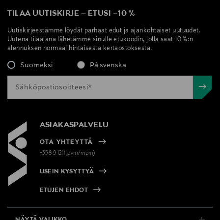
TILAA UUTISKIRJE
–
ETUSI
–
10 %
Uutiskirjeestämme löydät parhaat edut ja ajankohtaiset uutuudet.
Uutena tilaajana lähetämme sinulle etukoodin, jolla saat 10 %:n
alennuksen normaalihintaisesta kertaostoksesta.
Suomeksi
På svenska
ASIAKASPALVELU
OTA YHTEYTTÄ
+358 9 1211(pvm/mpm)
USEIN KYSYTTYÄ
ETUJEN EHDOT
NÄYTÄ VALIKKO