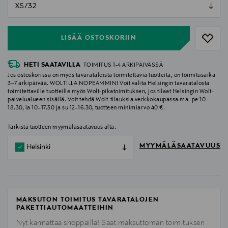
null
null
LISÄÄ OSTOSKORIIN
HETI SAATAVILLA
TOIMITUS 1-4 ARKIPÄIVÄSSÄ
Jos ostoskorissa on myös tavarataloista toimitettavia tuotteita, on toimitusaika
3–7 arkipäivää. WOLTILLA NOPEAMMIN! Voit valita Helsingin tavaratalosta
toimitettaville tuotteille myös Wolt-pikatoimituksen, jos tilaat Helsingin Wolt-
palvelualueen sisällä. Voit tehdä Wolt-tilauksia verkkokaupassa ma–pe 10–
18.30, la 10–17.30 ja su 12–16.30, tuotteen minimiarvo 40 €.
Tarkista tuotteen myymäläsaatavuus alta.
MYYMÄLÄSAATAVUUS
Helsinki
MAKSUTON TOIMITUS TAVARATALOJEN
PAKETTIAUTOMAATTEIHIN
Nyt kannattaa shoppailla! Saat maksuttoman toimituksen