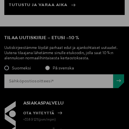
TUTUSTU JA VARAA AIKA
TILAA UUTISKIRJE
–
ETUSI
–
10 %
Uutiskirjeestämme löydät parhaat edut ja ajankohtaiset uutuudet.
Uutena tilaajana lähetämme sinulle etukoodin, jolla saat 10 %:n
alennuksen normaalihintaisesta kertaostoksesta.
Suomeksi
På svenska
ASIAKASPALVELU
OTA YHTEYTTÄ
+358 9 1211(pvm/mpm)