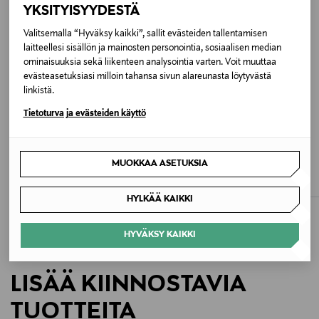
YKSITYISYYDESTÄ
Konepesu
Valitsemalla “Hyväksy kaikki”, sallit evästeiden tallentamisen
laitteellesi sisällön ja mainosten personointia, sosiaalisen median
Väri
ominaisuuksia sekä liikenteen analysointia varten. Voit muuttaa
A99 BLACK MIST
evästeasetuksiasi milloin tahansa sivun alareunasta löytyvästä
linkistä.
Koko
Tietoturva ja evästeiden käyttö
XS/32
ETUKUPONKITUOTE
UUTTA
CALVIN KLEIN JEANS
TOTEME
MUOKKAA ASETUKSIA
Valmistusmaa
Straight-farkut
Low Straight -farkut
Original Price
Original Price
119,90 €
370,00 €
Pakistan
HYLKÄÄ KAIKKI
Valmistajan tuotenumero
HYVÄKSY KAIKKI
2410103A99
LISÄÄ KIINNOSTAVIA
Valmistaja
TUOTTEITA
Dr Denim AB