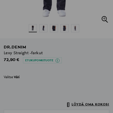
DR.DENIM
Lexy Straight -farkut
Original Price
72,90 €
ETUKUPONKITUOTE
Valitse
Väri
LÖYDÄ OMA KOKOSI