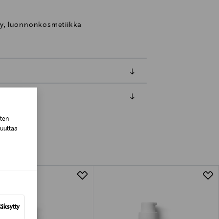
ljy, luonnonkosmetiikka
luessa tuotteen vastaanottamisesta.
sten
van tuotteen sinetin tulee olla ehjä.
muuttaa
tuotteen koosta riippuen
lla valittuun osoitteeseen.
äksytty