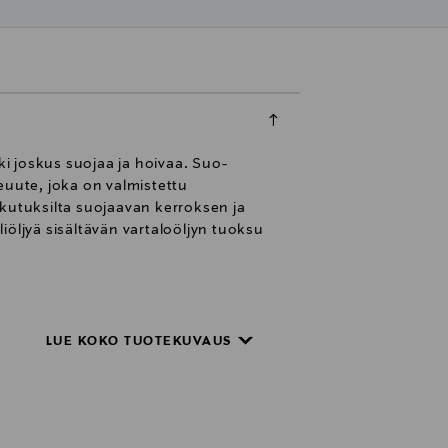
ki joskus suojaa ja hoivaa. Suo-
euute, joka on valmistettu
kutuksilta suojaavan kerroksen ja
eliöljyä sisältävän vartaloöljyn tuoksu
arhaiten kostealle iholle. Näin
n jälkeen vielä kostealle iholle.
LUE KOKO TUOTEKUVAUS
tattu, ei eläinkokeita. Dr.
 tuotantoa, sekä reilun kaupan