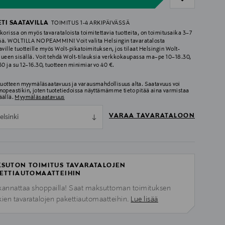
ETI SAATAVILLA
TOIMITUS 1-4 ARKIPÄIVÄSSÄ
korissa on myös tavarataloista toimitettavia tuotteita, on toimitusaika 3–7
ää. WOLTILLA NOPEAMMIN! Voit valita Helsingin tavaratalosta
aville tuotteille myös Wolt-pikatoimituksen, jos tilaat Helsingin Wolt-
lueen sisällä. Voit tehdä Wolt-tilauksia verkkokaupassa ma–pe 10–18.30,
.30 ja su 12–16.30, tuotteen minimiarvo 40 €.
 tuotteen myymäläsaatavuus ja varausmahdollisuus alta. Saatavuus voi
nopeastikin, joten tuotetiedoissa näyttämämme tieto pitää aina varmistaa
äällä.
Myymäläsaatavuus
VARAA TAVARATALOON
elsinki
SUTON TOIMITUS TAVARATALOJEN
ETTIAUTOMAATTEIHIN
kannattaa shoppailla! Saat maksuttoman toimituksen
kien tavaratalojen pakettiautomaatteihin.
Lue lisää