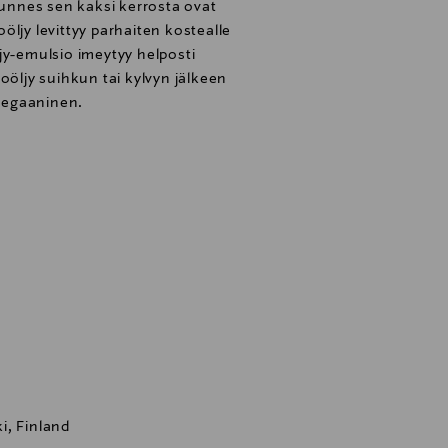
 kunnes sen kaksi kerrosta ovat
öljy levittyy parhaiten kostealle
jy-emulsio imeytyy helposti
oöljy suihkun tai kylvyn jälkeen
 vegaaninen.
i, Finland