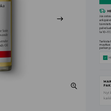
H
Jos ostos
arkipäiv
toimitett
palvelua
la 10–17
Tarkista
muuttua 
paikan p
H
MAK
PAK
Nyt 
kaik