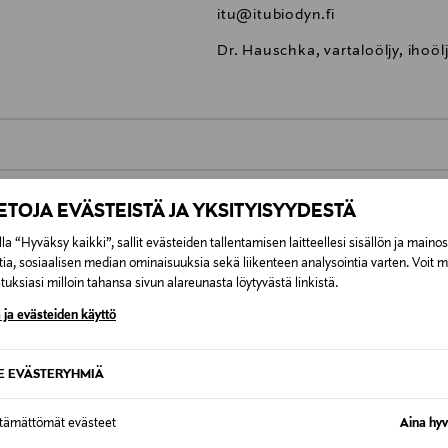
itu@itubiodyn.fi
Dr. Hauschka, vartaloöljy, ihoö
0,00 €
IETOJA EVÄSTEISTÄ JA YKSITYISYYDESTÄ
inen tilaukseesi. Voit palauttaa tilaamasi tuotteen 30 vuorokauden ku
0,00 € – 4,90 €
la “Hyväksy kaikki”, sallit evästeiden tallentamisen laitteellesi sisällön ja maino
lee palauttaa avaamattomissa alkuperäispakkauksissaan ja palautetta
tia, sosiaalisen median ominaisuuksia sekä liikenteen analysointia varten. Voit 
ÖS NÄISTÄ
uksiasi milloin tahansa sivun alareunasta löytyvästä linkistä.
7,90 €–50,00 € kuljetusyhtiöstä ja 
 ja evästeiden käyttö
Alk. 6,90 €, kun toimitus on saatavi
SE EVÄSTERYHMIÄ
ttämättömät evästeet
Aina hyv