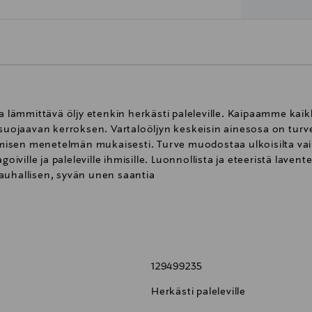
ja lämmittävä öljy etenkin herkästi paleleville. Kaipaamme kaik
 suojaavan kerroksen. Vartaloöljyn keskeisin ainesosa on turv
isen menetelmän mukaisesti. Turve muodostaa ulkoisilta vai
oiville ja paleleville ihmisille. Luonnollista ja eteeristä lavent
auhallisen, syvän unen saantia
i kerrosta ovat sekoittuneet keskenään. Vartaloöljy levittyy p
lposti kuivattamatta ihoa. Hiero vartaloöljy suihkun tai kylvy
129499235
Natrue sertifioitua luonnonkosmetiikkaa. Dermatologisesti tes
 mahdollisimman pitkälti valvottua luomu- tai biodynaamista
Herkästi paleleville