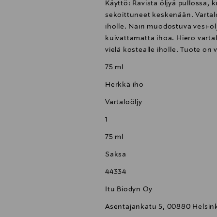
Käyttö: Ravista öljyä pullossa,
sekoittuneet keskenään. Vartalo
iholle. Näin muodostuva vesi-öl
kuivattamatta ihoa. Hiero vartal
vielä kostealle iholle. Tuote on
75 ml
Herkkä iho
Vartaloöljy
1
75 ml
Saksa
44334
Itu Biodyn Oy
Asentajankatu 5, 00880 Helsink