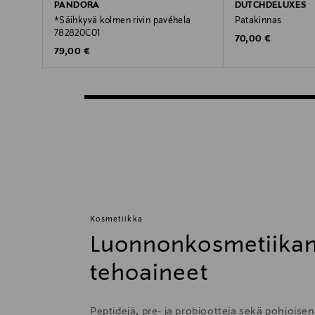
PANDORA
DUTCHDELUXES
*Säihkyvä kolmen rivin pavéhela
Patakinnas
782820C01
Original Price
70,00 €
Original Price
79,00 €
Kosmetiikka
Luonnonkosmetiikan
tehoaineet
Peptidejä, pre- ja probiootteja sekä pohjoise