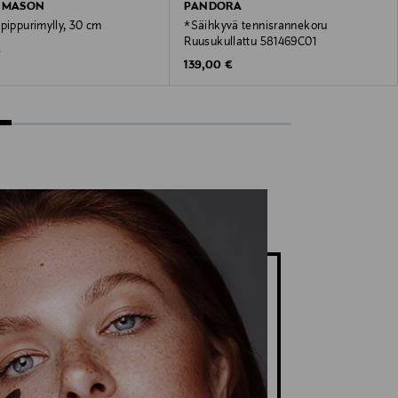
& MASON
PANDORA
pippurimylly, 30 cm
*Säihkyvä tennisrannekoru
Ruusukullattu 581469C01
 Price
€
Original Price
139,00 €