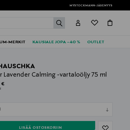
MYSTOCKMANN-JÄSENYYS
label.header.go
UM-MERKIT
KAUSIALE JOPA –40 %
OUTLET
HAUSCHKA
 Lavender Calming -vartaloöljy 75 ml
al Price
 €
l
ull
l
ull
LISÄÄ OSTOSKORIIN