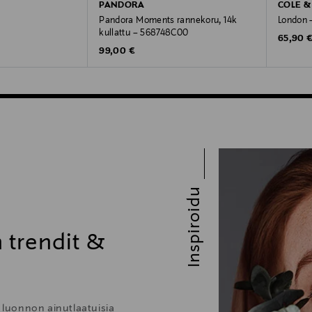
PANDORA
COLE 
Pandora Moments rannekoru, 14k
London -
kullattu – 568748C00
Original
65,90 
Original Price
99,00 €
Inspiroidu
 trendit &
n luonnon ainutlaatuisia