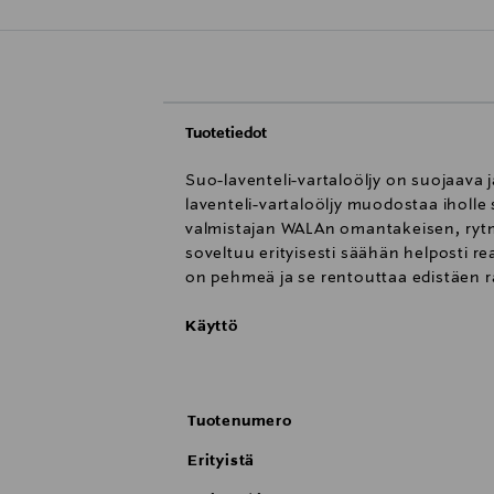
Tuotetiedot
Suo-laventeli-vartaloöljy on suojaava 
laventeli-vartaloöljy muodostaa iholle
valmistajan WALAn omantakeisen, rytm
soveltuu erityisesti säähän helposti reag
on pehmeä ja se rentouttaa edistäen r
Käyttö
Ravista öljyä pullossa, kunnes sen kaks
muodostuva vesi-öljy-emulsio imeytyy he
Tuotenumero
Tuote on vegaaninen. Dr. Hauschka on 
Hauschka tuotteiden raaka-aineet ovat
Erityistä
mukaista tuotantoa.