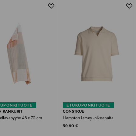
KUPONKITUOTE
ETUKUPONKITUOTE
N KANKURIT
CONSTRUE
pellavapyyhe 48 x 70 cm
Hampton Jersey -pikeepaita
 Price
Original Price
€
39,90 €