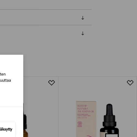
luessa tuotteen vastaanottamisesta.
van tuotteen sinetin tulee olla ehjä.
tuotteen koosta riippuen
sten
lla valittuun osoitteeseen.
muuttaa
äksytty