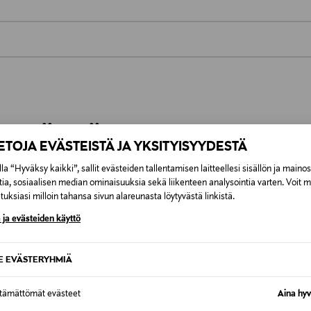
0,00 €
inen tilaukseesi. Voit palauttaa tilaamasi tuotteen 30 vuorokauden ku
0,00 € – 4,90 €
lee palauttaa avaamattomissa alkuperäispakkauksissaan ja palautetta
ÖS NÄISTÄ
7,90 €–50,00 € kuljetusyhtiöstä ja 
IETOJA EVÄSTEISTÄ JA YKSITYISYYDESTÄ
la “Hyväksy kaikki”, sallit evästeiden tallentamisen laitteellesi sisällön ja maino
Alk. 6,90 €, kun toimitus on saatavi
tia, sosiaalisen median ominaisuuksia sekä liikenteen analysointia varten. Voit 
uksiasi milloin tahansa sivun alareunasta löytyvästä linkistä.
 ja evästeiden käyttö
SE EVÄSTERYHMIÄ
ttämättömät evästeet
Aina hyv