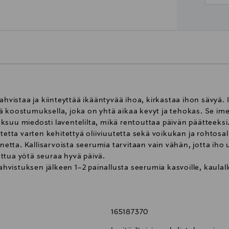
ahvistaa ja kiinteyttää ikääntyvää ihoa, kirkastaa ihon sävyä. I
ä koostumuksella, joka on yhtä aikaa kevyt ja tehokas. Se ime
ksuu miedosti laventelilta, mikä rentouttaa päivän päätteeks
tetta varten kehitettyä oliiviuutetta sekä voikukan ja rohtosa
nnetta. Kallisarvoista seerumia tarvitaan vain vähän, jotta iho
ttua yötä seuraa hyvä päivä.
ahvistuksen jälkeen 1–2 painallusta seerumia kasvoille, kaulalle
. Suojaa tuote valolta ja lämmöltä.
165187370