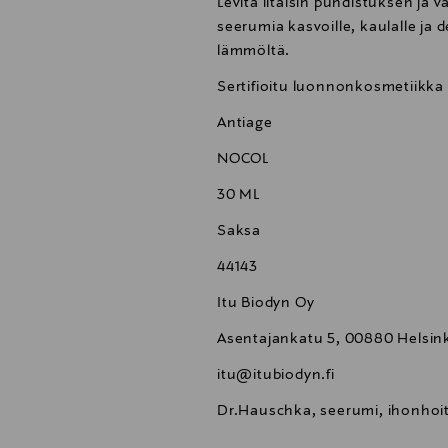
Levitä iltaisin puhdistuksen ja 
seerumia kasvoille, kaulalle ja d
lämmöltä.
Sertifioitu luonnonkosmetiikka
Antiage
NOCOL
30 ML
Saksa
44143
Itu Biodyn Oy
Asentajankatu 5, 00880 Helsink
itu@itubiodyn.fi
Dr.Hauschka, seerumi, ihonhoi