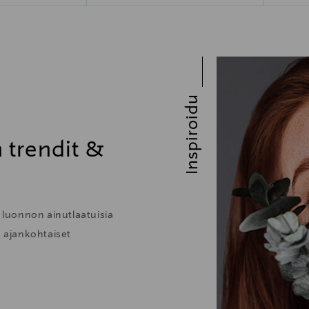
Inspiroidu
 trendit &
n luonnon ainutlaatuisia
e ajankohtaiset