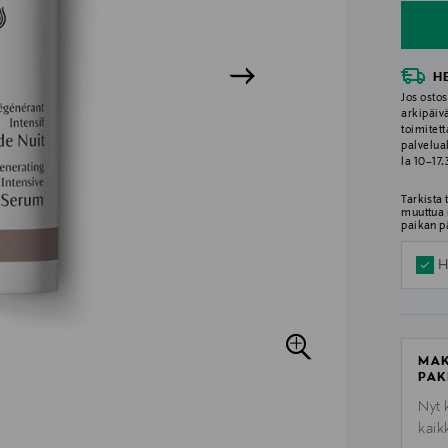
H
Jos ostos
arkipäiv
toimitett
palvelua
la 10–17
Tarkista
muuttua 
paikan p
H
MAK
PAK
Nyt 
kaik