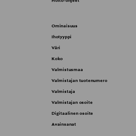
Hoito-ohjeet
Ominaisuus
Ihotyyppi
Väri
Koko
Valmistusmaa
Valmistajan tuotenumero
Valmistaja
Valmistajan osoite
Digitaalinen osoite
Avainsanat