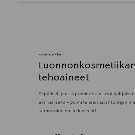
Kosmetiikka
Luonnonkosmetiikan
tehoaineet
Peptidejä, pre- ja probiootteja sekä pohjoise
aktiiviaineita – poimi talteen asiantuntijamm
luonnonkosmetiikkavinkit!