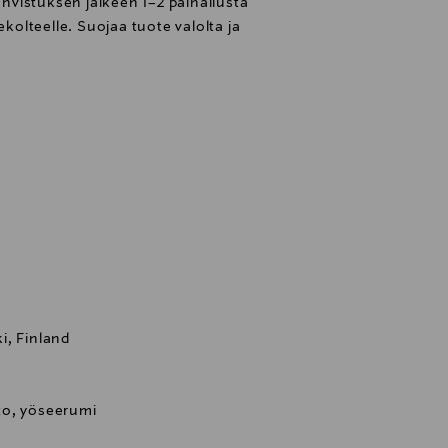
vahvistuksen jälkeen 1–2 painallusta
ekolteelle. Suojaa tuote valolta ja
i, Finland
to, yöseerumi