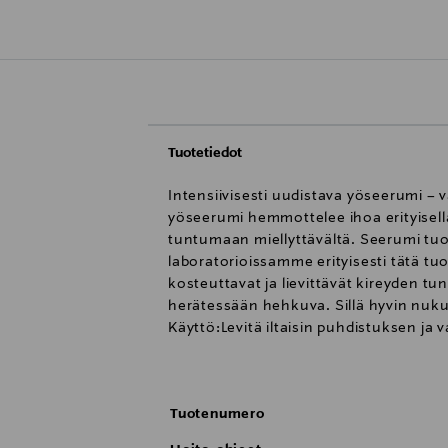
Tuotetiedot
Intensiivisesti uudistava yöseerumi – v
yöseerumi hemmottelee ihoa erityisell
tuntumaan miellyttävältä. Seerumi tuo
laboratorioissamme erityisesti tätä tuo
kosteuttavat ja lievittävät kireyden tu
herätessään hehkuva. Sillä hyvin nuku
Käyttö:Levitä iltaisin puhdistuksen ja v
joka on aiempaa kuivempi ja heerkempi
Tuotenumero