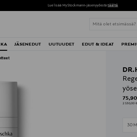
Lue lisää MyStockmann-jäsenyydestä
täältä
KKA
JÄSENEDUT
UUTUUDET
EDUT & IDEAT
PREMI
otteet
DR.
Rege
yöse
Origin
75,90
2 530,00 €
n
30 M
n