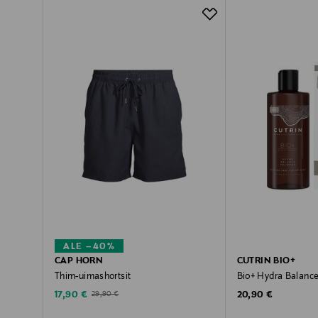
ALE –40%
CAP HORN
CUTRIN BIO+
Thim-uimashortsit
Bio+ Hydra Balanc
Discounted Price
Original Price
Original Price
17,90 €
20,90 €
29,90 €