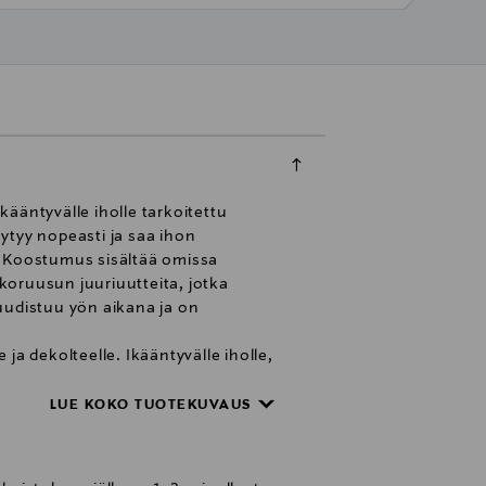
kääntyvälle iholle tarkoitettu
ytyy nopeasti ja saa ihon
i.Koostumus sisältää omissa
lkoruusun juuriuutteita, jotka
 uudistuu yön aikana ja on
 ja dekolteelle. Ikääntyvälle iholle,
LUE KOKO TUOTEKUVAUS