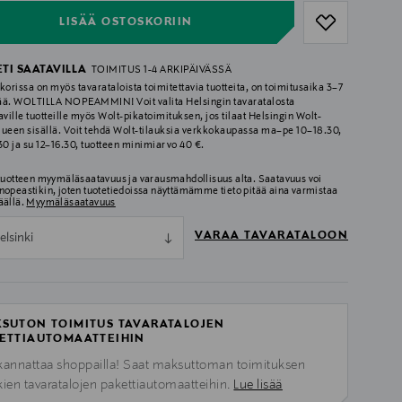
LISÄÄ OSTOSKORIIN
ETI SAATAVILLA
TOIMITUS 1-4 ARKIPÄIVÄSSÄ
korissa on myös tavarataloista toimitettavia tuotteita, on toimitusaika 3–7
ää. WOLTILLA NOPEAMMIN! Voit valita Helsingin tavaratalosta
aville tuotteille myös Wolt-pikatoimituksen, jos tilaat Helsingin Wolt-
lueen sisällä. Voit tehdä Wolt-tilauksia verkkokaupassa ma–pe 10–18.30,
.30 ja su 12–16.30, tuotteen minimiarvo 40 €.
 tuotteen myymäläsaatavuus ja varausmahdollisuus alta. Saatavuus voi
nopeastikin, joten tuotetiedoissa näyttämämme tieto pitää aina varmistaa
äällä.
Myymäläsaatavuus
VARAA TAVARATALOON
elsinki
SUTON TOIMITUS TAVARATALOJEN
ETTIAUTOMAATTEIHIN
kannattaa shoppailla! Saat maksuttoman toimituksen
kien tavaratalojen pakettiautomaatteihin.
Lue lisää