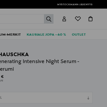
MYSTOCKMANN-JÄSENYYS
label.header.go
UM-MERKIT
KAUSIALE JOPA –40 %
OUTLET
HAUSCHKA
nerating Intensive Night Serum -
erumi
al Price
 €
/1l
ull
L
ull