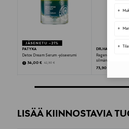
+
Muk
+
Mar
JÄSENETU –21%
+
Til
PATYKA
DR.HAUSCHKA
Detox Dream Serum -yöseerumi
Regenerating Inten
silmänympäryssee
Discounted Price
Original Price
34,00 €
42,90 €
Original Price
73,90 €
LISÄÄ KIINNOSTAVIA TU