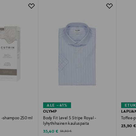
ALE –41%
ETU
OLYMP
LAPUA
e -shampoo 250 ml
Body Fit Level 5 Stripe Royal -
Toffee-
lyhythihainen kauluspaita
Original
23,90 
Discounted Price
Original Price
35,40 €
59,90 €