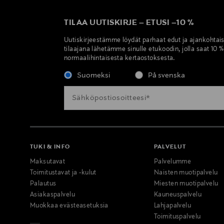
TILAA UUTISKIRJE
–
ETUSI
–
10 %
Uutiskirjeestämme löydät parhaat edut ja ajankohtai
tilaajana lähetämme sinulle etukoodin, jolla saat 10 
normaalihintaisesta kertaostoksesta.
Suomeksi
På svenska
TUKI & INFO
PALVELUT
Maksutavat
Palvelumme
Toimitustavat ja -kulut
Naisten muotipalvelu
Palautus
Miesten muotipalvelu
Asiakaspalvelu
Kauneuspalvelu
Muokkaa evästeasetuksia
Lahjapalvelu
Toimituspalvelu