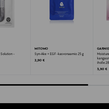
MITOMO
GARNI
Solution -
Syn-Ake + EGF -kasvonaamio 25 g
Moistur
kangasna
Original Price
2,90 €
iholle 2
Original
3,90 €