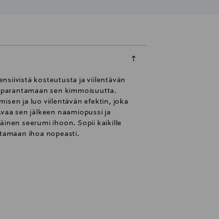
siivistä kosteutusta ja viilentävän
 ja parantamaan sen kimmoisuutta.
en ja luo viilentävän efektin, joka
Avaa sen jälkeen naamiopussi ja
äinen seerumi ihoon. Sopii kaikille
euttamaan ihoa nopeasti.