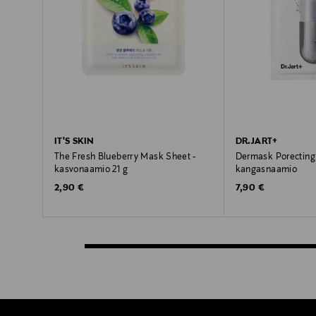
IT'S SKIN
DR.JART+
The Fresh Blueberry Mask Sheet -
Dermask Porecting 
kasvonaamio 21 g
kangasnaamio
Original Price
Original Price
2,90 €
7,90 €