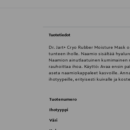
Tuotetiedot
Dr. Jart+ Cryo Rubber Moisture Mask on
tunteen iholle. Naamio sisältää hyalu
Naamion ainutlaatuinen kumimainen mat
rauhoittaa ihoa. Käyttö: Avaa ensin pa
aseta naamiokappaleet kasvoille. Anna 
ihotyypeille, erityisesti kuivalle ja k
Tuotenumero
Ihotyyppi
Väri