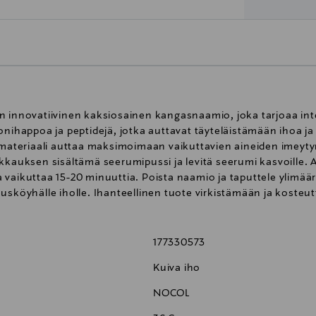
 innovatiivinen kaksiosainen kangasnaamio, joka tarjoaa inten
ronihappoa ja peptidejä, jotka auttavat täyteläistämään ihoa
eriaali auttaa maksimoimaan vaikuttavien aineiden imeytymis
kkauksen sisältämä seerumipussi ja levitä seerumi kasvoille. 
vaikuttaa 15-20 minuuttia. Poista naamio ja taputtele ylimäär
osteusköyhälle iholle. Ihanteellinen tuote virkistämään ja kost
177330573
Kuiva iho
NOCOL