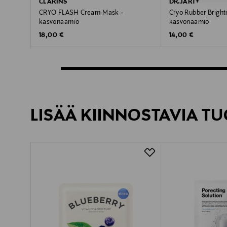
CLARINS
DR.JART+
CRYO FLASH Cream-Mask -
Cryo Rubber Bright
kasvonaamio
kasvonaamio
Original Price
Original Price
18,00 €
14,00 €
LISÄÄ KIINNOSTAVIA TU