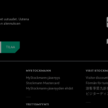
set uutuudet. Uutena
%:n alennuksen
MYSTOCKMANN
VISIT STOCK
MyStockmann-jäsenyys
Visitor discoun
Stockmann Mastercard
Förmån för turi
MyStockmann-jäsenyyden ehdot
游客享受九折
ビジターディ
YRITYSMYYNTI