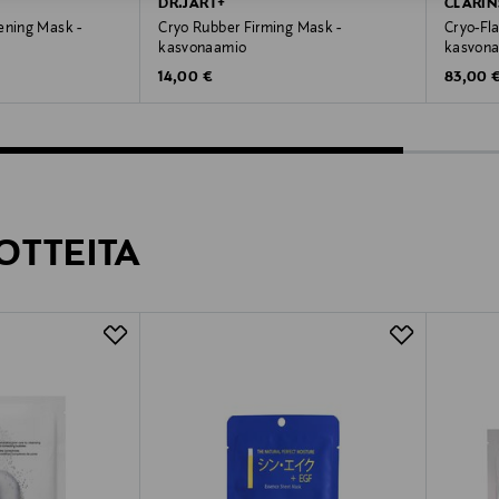
DR.JART+
CLARIN
ening Mask -
Cryo Rubber Firming Mask -
Cryo-Fl
kasvonaamio
kasvona
Original Price
Original
14,00 €
83,00 
OTTEITA