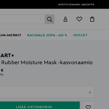
MYSTOCKMANN-JÄSENYYS
label.header.go
UM-MERKIT
KAUSIALE JOPA –40 %
OUTLET
JART+
 Rubber Moisture Mask -kasvonaamio
al Price
 €
1kg
ull
ull
LISÄÄ OSTOSKORIIN