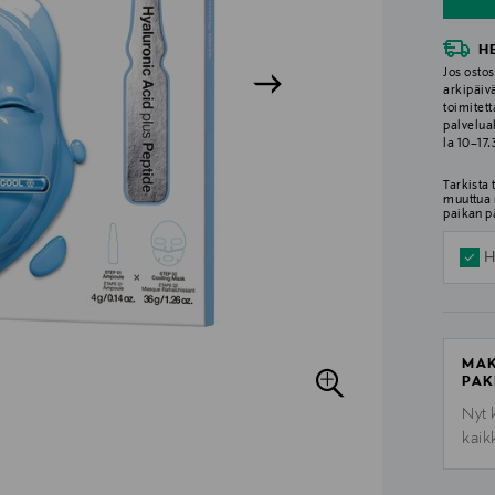
H
Jos ostos
arkipäiv
toimitett
palvelua
la 10–17
Tarkista
muuttua 
paikan p
H
MAK
PAK
Nyt 
kaik