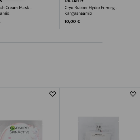
S
DR.JART+
ash Cream-Mask -
Cryo Rubber Hydro Firming -
amio.
kangasnaamio
 Price
Original Price
€
10,00 €