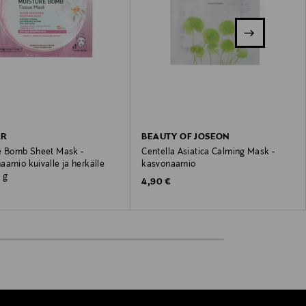
ER
BEAUTY OF JOSEON
e Bomb Sheet Mask -
Centella Asiatica Calming Mask -
amio kuivalle ja herkälle
kasvonaamio
8 g
Original Price
4,90 €
 Price