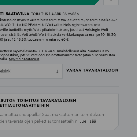
ETI SAATAVILLA
TOIMITUS 1-4 ARKIPÄIVÄSSÄ
korissa on myös tavarataloista toimitettavia tuotteita, on toimitusaika 3–7
ää. WOLTILLA NOPEAMMIN! Voit valita Helsingin tavaratalosta
aville tuotteille myös Wolt-pikatoimituksen, jos tilaat Helsingin Wolt-
lueen sisällä. Voit tehdä Wolt-tilauksia verkkokaupassa ma–pe 10–18.30,
.30 ja su 12–16.30, tuotteen minimiarvo 40 €.
 tuotteen myymäläsaatavuus ja varausmahdollisuus alta. Saatavuus voi
nopeastikin, joten tuotetiedoissa näyttämämme tieto pitää aina varmistaa
äällä.
Myymäläsaatavuus
VARAA TAVARATALOON
elsinki
SUTON TOIMITUS TAVARATALOJEN
ETTIAUTOMAATTEIHIN
kannattaa shoppailla! Saat maksuttoman toimituksen
kien tavaratalojen pakettiautomaatteihin.
Lue lisää