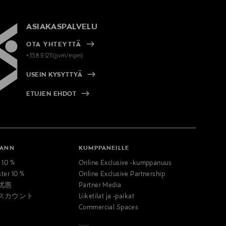
ASIAKASPALVELU
OTA YHTEYTTÄ
+358 9 1211(pvm/mpm)
USEIN KYSYTTYÄ
ETUJEN EHDOT
MANN
KUMPPANEILLE
t 10 %
Online Exclusive -kumppanuus
ster 10 %
Online Exclusive Partnership
优惠
Partner Media
スカウント
Liiketilat ja -paikat
Commercial Spaces