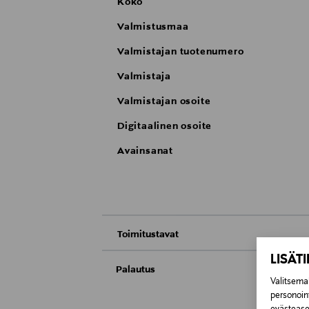
Koko
Valmistusmaa
Valmistajan tuotenumero
Valmistaja
Valmistajan osoite
Digitaalinen osoite
Avainsanat
Toimitustavat
LISÄT
Nouto tavaratalosta
Palautus
Valitsemal
Meille on hyvin tärkeää, että olet tyytyvä
personoin
Toimitus automaattiin tai noutopisteeseen
Kosmetiikka- ja luontaistuotepakkaukset tu