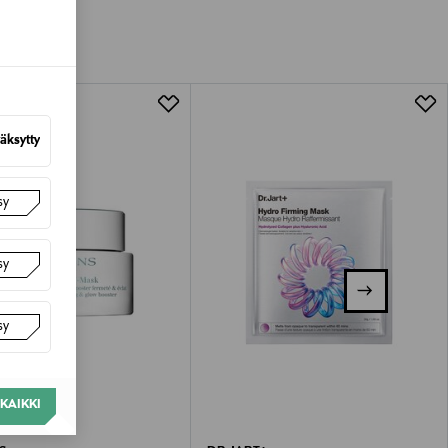
tuotteen koosta riippuen
lla valittuun osoitteeseen.
äksytty
sy
sy
sy
KAIKKI