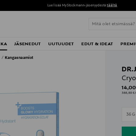
Lue lisää MyStockmann-jäsenyydestä
täältä
KKA
JÄSENEDUT
UUTUUDET
EDUT & IDEAT
PREMI
t
Kangasnaamiot
DR.
Cryo
Origin
14,00
388,89 €/
n
36 G
n