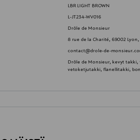
LBR LIGHT BROWN
L-JT234-WV016
Drôle de Monsieur
8 rue de la Charité, 69002 Lyon
contact@drole-de-monsieur.c
Drôle de Monsieur, kevyt takki, 
vetoketjutakki, flanellitakki, b
0,00 €
inen tilaukseesi. Voit palauttaa tilaamasi tuotteen 30 vuorokauden ku
0,00 € – 4,90 €
rvitse ilmoittaa palautuksesta etukäteen.