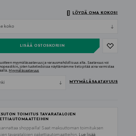
LÖYDÄ OMA KOKOSI
ull
tse koko
ull
LISÄÄ OSTOSKORIIN
 tuotteen myymäläsaatavuus ja varausmahdollisuus alta. Saatavuus voi
nopeastikin, joten tuotetiedoissa näyttämämme tieto pitää aina varmistaa
äällä.
Myymäläsaatavuus
MYYMÄLÄSAATAVUUS
nki
SUTON TOIMITUS TAVARATALOJEN
ETTIAUTOMAATTEIHIN
kannattaa shoppailla! Saat maksuttoman toimituksen
kien tavaratalojen pakettiautomaatteihin.
Lue lisää