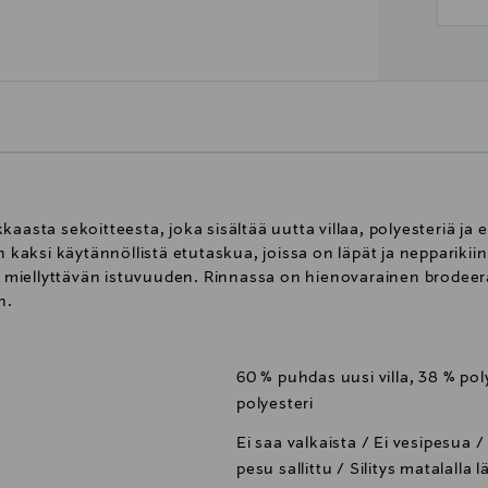
aasta sekoitteesta, joka sisältää uutta villaa, polyesteriä ja 
n kaksi käytännöllistä etutaskua, joissa on läpät ja neppariki
le miellyttävän istuvuuden. Rinnassa on hienovarainen brodeera
n.
60 % puhdas uusi villa, 38 % poly
polyesteri
Ei saa valkaista / Ei vesipesua 
pesu sallittu / Silitys matalalla 