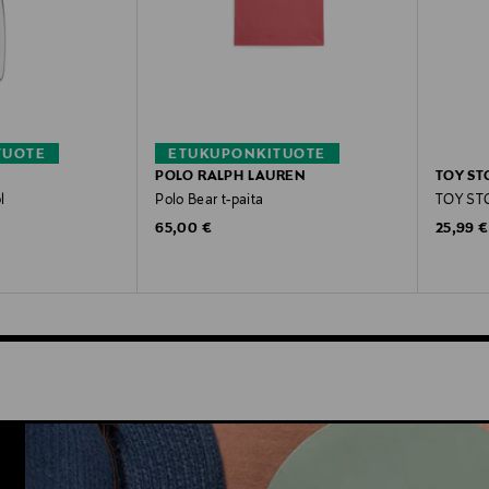
TUOTE
ETUKUPONKITUOTE
POLO RALPH LAUREN
TOY ST
l
Polo Bear t-paita
TOY STO
Original Price
Original
65,00 €
25,99 €