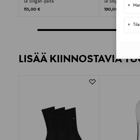
Le Slogan -paita
Le Slogan -collegep
+
Mar
Original Price
Original Price
115,00 €
190,00 €
+
Til
LISÄÄ KIINNOSTAVIA TU