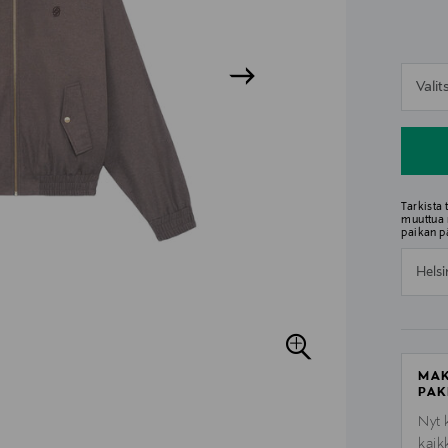
n
Vali
n
Tarkista
muuttua 
paikan p
Helsi
MAK
PAK
Nyt 
kaik