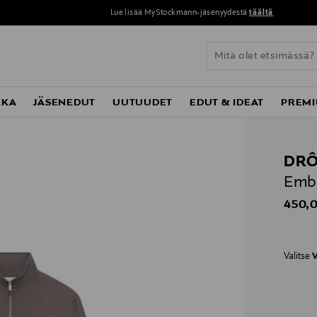
Lue lisää MyStockmann-jäsenyydestä
täältä
KKA
JÄSENEDUT
UUTUUDET
EDUT & IDEAT
PREMI
DRÔ
Embr
Origin
450,0
Valitse
V