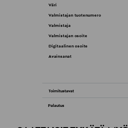
Väri
Valmistajan tuotenumero
Valmistaja
Valmistajan osoite
Digitaalinen osoite
Avainsanat
Toimitustavat
Nouto tavaratalosta
Palautus
Meille on hyvin tärkeää, että olet tyytyvä
Toimitus automaattiin tai noutopisteeseen
Palauttaminen on maksutonta eikä sinun ta