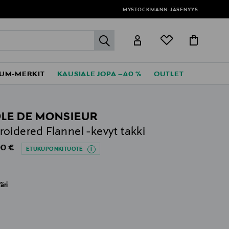
MYSTOCKMANN-JÄSENYYS
label.header.go
UM-MERKIT
KAUSIALE JOPA –40 %
OUTLET
LE DE MONSIEUR
oidered Flannel -kevyt takki
al Price
0 €
ETUKUPONKITUOTE
äri