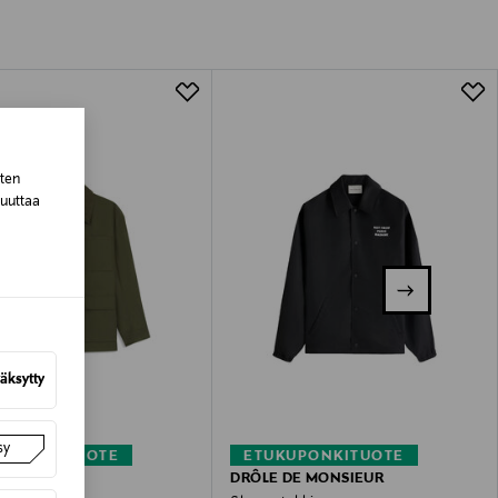
tuotteen koosta riippuen
lla valittuun osoitteeseen.
sten
muuttaa
äksytty
TA
sy
KUPONKITUOTE
ETUKUPONKITUOTE
DRÔLE DE MONSIEUR