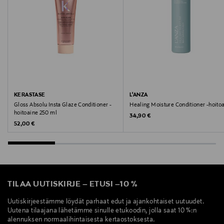
Digitaalinen osoite
asiakaspalvelu@sim.fi
Avainsanat
DS, hoitoaine, hiukset
KERASTASE
L'ANZA
Gloss Absolu Insta Glaze Conditioner -
Healing Moisture Conditioner -hoito
hoitoaine 250 ml
Original Price
34,90 €
Original Price
52,00 €
TILAA UUTISKIRJE
–
ETUSI
–
10 %
Uutiskirjeestämme löydät parhaat edut ja ajankohtaiset uutuudet.
Uutena tilaajana lähetämme sinulle etukoodin, jolla saat 10 %:n
alennuksen normaalihintaisesta kertaostoksesta.