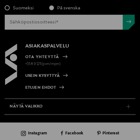
Suomeksi
På svenska
ASIAKASPALVELU
OTA YHTEYTTÄ
+358 9 1211(pvm/mpm)
USEIN KYSYTTYÄ
ETUJEN EHDOT
NÄYTÄ VALIKKO
TUKI & INFO
Instagram
Facebook
Pinterest
AJANKOHTAISTA