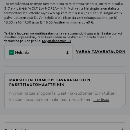
Jos ostoskorissa on myös tavarataloista toimitettavia tuotteita, on toimitusaika
3–7 arkipäivää. WOLTILLA NOPEAMMIN! Voit valita Helsingin tavaratalosta
toimitettaville tuotteille myös Wolt-pikatoimituksen, jos tilaat Helsingin Wolt-
palvelualueen sisällä. Voit tehdä Wolt-tilauksia verkkokaupassa ma–pe 10–
18.30, la 10–17.30 ja su 12–16.30, tuotteen minimiarvo 40 €.
Tarkista tuotteen myymäläsaatavuus ja varausmahdollisuus alta. Saatavuus voi
muuttua nopeastikin, joten tuotetiedoissa näyttämämme tieto pitää aina
varmistaa paikan päällä.
Myymäläsaatavuus
VARAA TAVARATALOON
Helsinki
MAKSUTON TOIMITUS TAVARATALOJEN
PAKETTIAUTOMAATTEIHIN
Nyt kannattaa shoppailla! Saat maksuttoman toimituksen
kaikkien tavaratalojen pakettiautomaatteihin.
Lue lisää