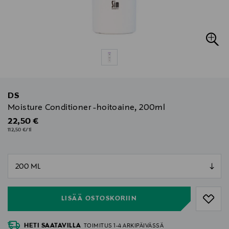
DS
Moisture Conditioner -hoitoaine, 200ml
Original Price
22,50 €
112,50 €/1l
null
null
LISÄÄ OSTOSKORIIN
HETI SAATAVILLA
TOIMITUS 1-4 ARKIPÄIVÄSSÄ