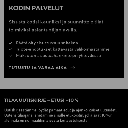
KODIN PALVELUT
Sisusta kotisi kauniiksi ja suunnittele tilat
toimiviksi asiantuntijan avulla.
Räätälöity sisustussuunnitelma
Tuote-ehdotukset kattavasta valikoimastamme
Maksuton sisustushankintojen yhteydessä
TUTUSTU JA VARAA AIKA
TILAA UUTISKIRJE
–
ETUSI
–
10 %
Uutiskirjeestämme löydät parhaat edut ja ajankohtaiset uutuudet.
Uutena tilaajana lähetämme sinulle etukoodin, jolla saat 10 %:n
alennuksen normaalihintaisesta kertaostoksesta.