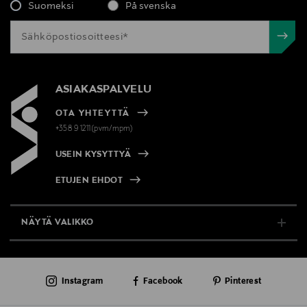
Suomeksi
På svenska
ASIAKASPALVELU
OTA YHTEYTTÄ
+358 9 1211(pvm/mpm)
USEIN KYSYTTYÄ
ETUJEN EHDOT
NÄYTÄ VALIKKO
TUKI & INFO
Instagram
Facebook
Pinterest
AJANKOHTAISTA