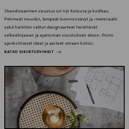
Skandinaavinen sisustus on nyt kutsuva ja kodikas.
Pehmeät muodot, lempeät luonnonsävyt ja -materiaalit
sekä harkiten valitut designaarteet herättävät
selkeälinjaisen ja ajattoman sisustuksen eloon. Poimi
ajankohtaiset ideat ja aarteet omaan kotiisi.
KATSO SISUSTUSVINKIT
NÄYTÄ VÄHEMMÄN
KATSO SISUSTUSVINKIT