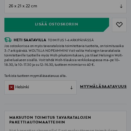
null
null
LISÄÄ OSTOSKORIIN
HETI SAATAVILLA
TOIMITUS 1-4 ARKIPÄIVÄSSÄ
Jos ostoskorissa on myös tavarataloista toimitettavia tuotteita, on toimitusaika
3–7 arkipäivää. WOLTILLA NOPEAMMIN! Voit valita Helsingin tavaratalosta
toimitettaville tuotteille myös Wolt-pikatoimituksen, jos tilaat Helsingin Wolt-
palvelualueen sisällä. Voit tehdä Wolt-tilauksia verkkokaupassa ma–pe 10–
18.30, la 10–17.30 ja su 12–16.30, tuotteen minimiarvo 40 €.
Tarkista tuotteen myymäläsaatavuus alta.
MYYMÄLÄSAATAVUUS
Helsinki
MAKSUTON TOIMITUS TAVARATALOJEN
PAKETTIAUTOMAATTEIHIN
Nyt kannattaa shoppailla! Saat maksuttoman toimituksen