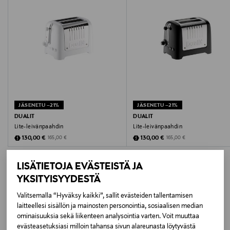
24 kk
Takuu
Kaksi vuotta.
Väri
KUPARINPUNAINEN
Koko
26 x 21 x 22 cm
JÄSENETU –21%
JÄSENETU –21%
Valmistusmaa
DUALIT
DUALIT
Lite-leivänpaahdin
Lite-leivänpaahdin
Yhdistynyt kuningaskunta
Discounted Price
Discounted Price
Original Price
Original Price
130,00 €
130,00 €
165,00 €
165,00 €
Valmistaja
LISÄTIETOJA EVÄSTEISTÄ JA
Innedesign Oy
YKSITYISYYDESTÄ
Valitsemalla “Hyväksy kaikki”, sallit evästeiden tallentamisen
Valmistajan osoite
LISÄÄ KIINNOSTAVIA
laitteellesi sisällön ja mainosten personointia, sosiaalisen median
Kauppalantie 14B, 02700 Kauniainen, Finland
ominaisuuksia sekä liikenteen analysointia varten. Voit muuttaa
TUOTTEITA
evästeasetuksiasi milloin tahansa sivun alareunasta löytyvästä