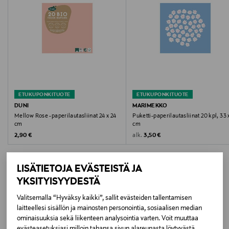
33 x 33 cm
Pakkauskoko
20 kpl
Väri
GOLD
ETUKUPONKITUOTE
ETUKUPONKITUOTE
DUNI
MARIMEKKO
Koko
Mellow Rose -paperilautasliinat 24 x 24
Puketti-paperilautasliinat 20 kpl, 33 
cm
cm
20 kpl
Original Price
Original Price
alk.
2,90 €
3,50 €
Valmistusmaa
LISÄTIETOJA EVÄSTEISTÄ JA
Puola
YKSITYISYYDESTÄ
Valmistajan tuotenumero
Valitsemalla “Hyväksy kaikki”, sallit evästeiden tallentamisen
LISÄÄ KIINNOSTAVIA
laitteellesi sisällön ja mainosten personointia, sosiaalisen median
7321011058044
ominaisuuksia sekä liikenteen analysointia varten. Voit muuttaa
TUOTTEITA
evästeasetuksiasi milloin tahansa sivun alareunasta löytyvästä