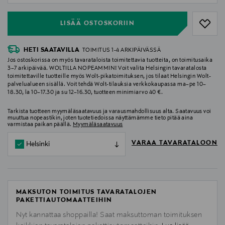
LISÄÄ OSTOSKORIIN
HETI SAATAVILLA
TOIMITUS 1-4 ARKIPÄIVÄSSÄ
Jos ostoskorissa on myös tavarataloista toimitettavia tuotteita, on toimitusaika
3–7 arkipäivää. WOLTILLA NOPEAMMIN! Voit valita Helsingin tavaratalosta
toimitettaville tuotteille myös Wolt-pikatoimituksen, jos tilaat Helsingin Wolt-
palvelualueen sisällä. Voit tehdä Wolt-tilauksia verkkokaupassa ma–pe 10–
18.30, la 10–17.30 ja su 12–16.30, tuotteen minimiarvo 40 €.
Tarkista tuotteen myymäläsaatavuus ja varausmahdollisuus alta. Saatavuus voi
muuttua nopeastikin, joten tuotetiedoissa näyttämämme tieto pitää aina
varmistaa paikan päällä.
Myymäläsaatavuus
VARAA TAVARATALOON
Helsinki
MAKSUTON TOIMITUS TAVARATALOJEN
PAKETTIAUTOMAATTEIHIN
Nyt kannattaa shoppailla! Saat maksuttoman toimituksen