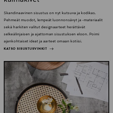
Skandinaavinen sisustus on nyt kutsuva ja kodikas.
Pehmeät muodot, lempeät luonnonsävyt ja -materiaalit
sekä harkiten valitut designaarteet herättävät
selkeälinjaisen ja ajattoman sisustuksen eloon. Poimi
ajankohtaiset ideat ja aarteet omaan kotiisi.
KATSO SISUSTUSVINKIT
NÄYTÄ VÄHEMMÄN
KATSO SISUSTUSVINKIT