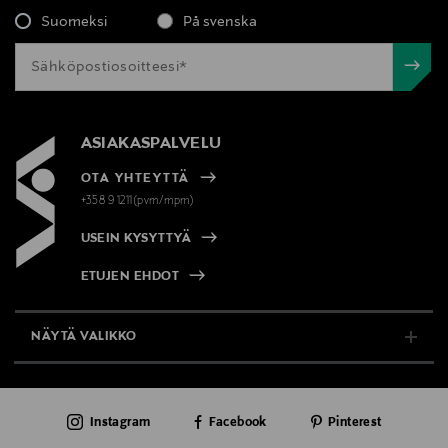
Suomeksi
På svenska
ASIAKASPALVELU
OTA YHTEYTTÄ
+358 9 1211(pvm/mpm)
USEIN KYSYTTYÄ
ETUJEN EHDOT
NÄYTÄ VALIKKO
TUKI & INFO
Instagram
Facebook
Pinterest
AJANKOHTAISTA