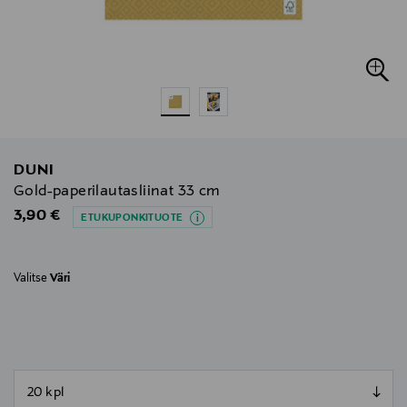
DUNI
Gold-paperilautasliinat 33 cm
Original Price
3,90 €
ETUKUPONKITUOTE
Valitse
Väri
null
null