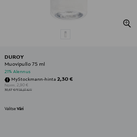
DUROY
Muovipullo 75 ml
21% Alennus
Discounted Price
2,30 €
MyStockmann-hinta
Original Price
2,90 €
Norm.
30,67 €/1l
38,67 €/1l
Valitse
Väri