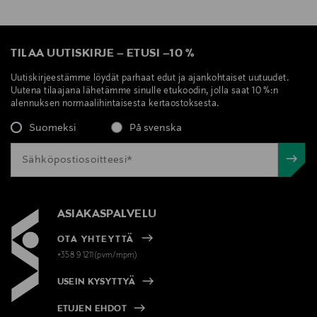
TILAA UUTISKIRJE
–
ETUSI
–
10 %
Uutiskirjeestämme löydät parhaat edut ja ajankohtaiset uutuudet.
Uutena tilaajana lähetämme sinulle etukoodin, jolla saat 10 %:n
alennuksen normaalihintaisesta kertaostoksesta.
Suomeksi
På svenska
ASIAKASPALVELU
OTA YHTEYTTÄ
+358 9 1211(pvm/mpm)
USEIN KYSYTTYÄ
ETUJEN EHDOT