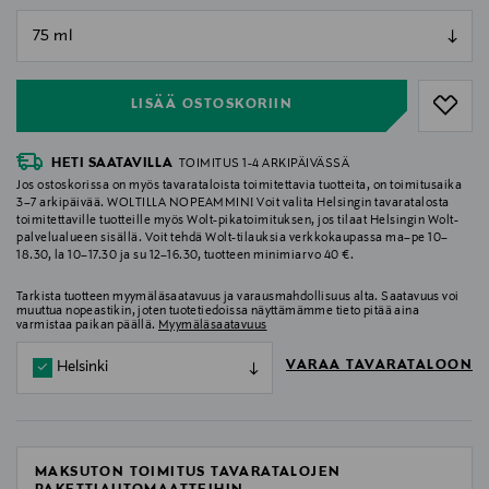
null
null
LISÄÄ OSTOSKORIIN
HETI SAATAVILLA
TOIMITUS 1-4 ARKIPÄIVÄSSÄ
Jos ostoskorissa on myös tavarataloista toimitettavia tuotteita, on toimitusaika
3–7 arkipäivää. WOLTILLA NOPEAMMIN! Voit valita Helsingin tavaratalosta
toimitettaville tuotteille myös Wolt-pikatoimituksen, jos tilaat Helsingin Wolt-
palvelualueen sisällä. Voit tehdä Wolt-tilauksia verkkokaupassa ma–pe 10–
18.30, la 10–17.30 ja su 12–16.30, tuotteen minimiarvo 40 €.
Tarkista tuotteen myymäläsaatavuus ja varausmahdollisuus alta. Saatavuus voi
muuttua nopeastikin, joten tuotetiedoissa näyttämämme tieto pitää aina
varmistaa paikan päällä.
Myymäläsaatavuus
VARAA TAVARATALOON
Helsinki
MAKSUTON TOIMITUS TAVARATALOJEN