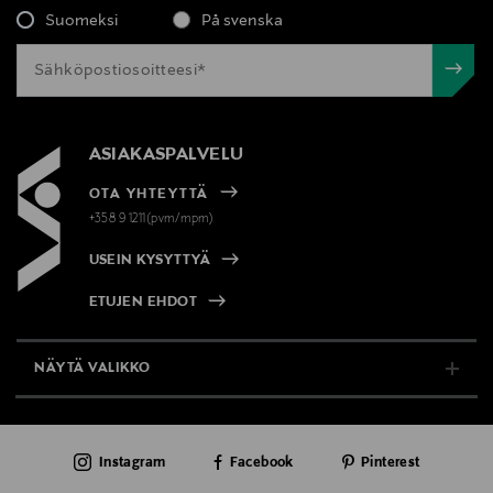
Suomeksi
På svenska
ASIAKASPALVELU
OTA YHTEYTTÄ
+358 9 1211(pvm/mpm)
USEIN KYSYTTYÄ
ETUJEN EHDOT
NÄYTÄ VALIKKO
TUKI & INFO
Instagram
Facebook
Pinterest
AJANKOHTAISTA