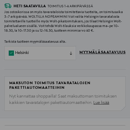
HETI SAATAVILLA
TOIMITUS 1-4 ARKIPÄIVÄSSÄ
Jos ostoskorissa on myös tavarataloista toimitettavia tuotteita, on toimitusaika
3–7 arkipäivää. WOLTILLA NOPEAMMIN! Voit valita Helsingin tavaratalosta
toimitettaville tuotteille myös Wolt-pikatoimituksen, jos tilaat Helsingin Wolt-
palvelualueen sisällä. Voit tehdä Wolt-tilauksia verkkokaupassa ma–pe 10–
18.30, la 10–17.30 ja su 12–16.30, tuotteen minimiarvo 40 €.
Tarkista tuotteen myymäläsaatavuus alta.
MYYMÄLÄSAATAVUUS
Helsinki
MAKSUTON TOIMITUS TAVARATALOJEN
PAKETTIAUTOMAATTEIHIN
Nyt kannattaa shoppailla! Saat maksuttoman toimituksen
kaikkien tavaratalojen pakettiautomaatteihin.
Lue lisää