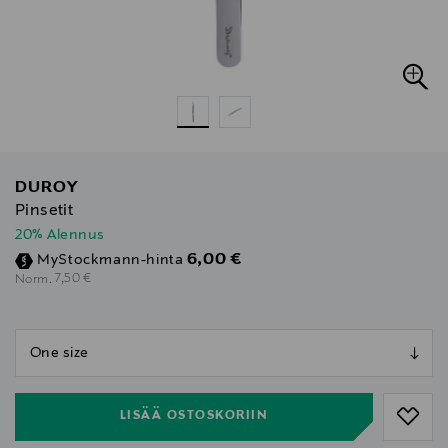
DUROY
Pinsetit
20% Alennus
Discounted Price
6,00 €
MyStockmann-hinta
Original Price
7,50 €
Norm.
null
null
LISÄÄ OSTOSKORIIN