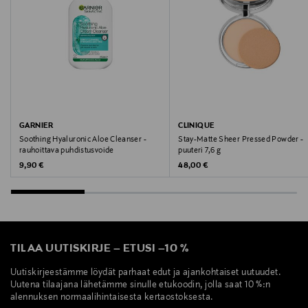
GARNIER
CLINIQUE
Soothing Hyaluronic Aloe Cleanser -
Stay-Matte Sheer Pressed Powder -
rauhoittava puhdistusvoide
puuteri 7,6 g
Original Price
Original Price
9,90 €
48,00 €
TILAA UUTISKIRJE
–
ETUSI
–
10 %
Uutiskirjeestämme löydät parhaat edut ja ajankohtaiset uutuudet.
Uutena tilaajana lähetämme sinulle etukoodin, jolla saat 10 %:n
alennuksen normaalihintaisesta kertaostoksesta.