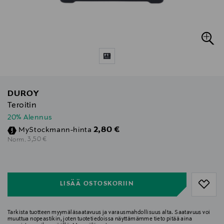
DUROY
Teroitin
20% Alennus
Discounted Price
2,80 €
MyStockmann-hinta
Original Price
3,50 €
Norm.
null
null
LISÄÄ OSTOSKORIIN
Tarkista tuotteen myymäläsaatavuus ja varausmahdollisuus alta. Saatavuus voi
muuttua nopeastikin, joten tuotetiedoissa näyttämämme tieto pitää aina