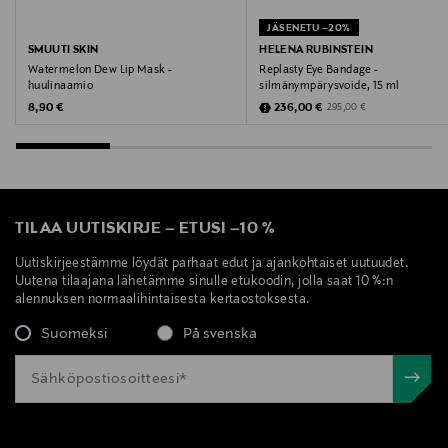
JÄSENETU –20%
SMUUTI SKIN
HELENA RUBINSTEIN
Watermelon Dew Lip Mask -
Replasty Eye Bandage -
huulinaamio
silmänympärysvoide, 15 ml
Original Price
Discounted Price
Original Price
8,90 €
236,00 €
295,00 €
TILAA UUTISKIRJE
–
ETUSI
–
10 %
Uutiskirjeestämme löydät parhaat edut ja ajankohtaiset uutuudet.
Uutena tilaajana lähetämme sinulle etukoodin, jolla saat 10 %:n
alennuksen normaalihintaisesta kertaostoksesta.
Suomeksi
På svenska