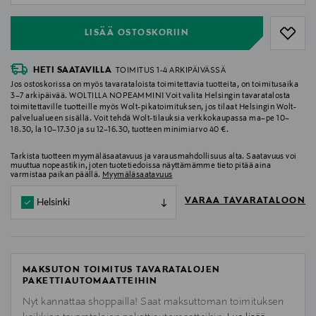
LISÄÄ OSTOSKORIIN
HETI SAATAVILLA
TOIMITUS 1-4 ARKIPÄIVÄSSÄ
Jos ostoskorissa on myös tavarataloista toimitettavia tuotteita, on toimitusaika
3–7 arkipäivää. WOLTILLA NOPEAMMIN! Voit valita Helsingin tavaratalosta
toimitettaville tuotteille myös Wolt-pikatoimituksen, jos tilaat Helsingin Wolt-
palvelualueen sisällä. Voit tehdä Wolt-tilauksia verkkokaupassa ma–pe 10–
18.30, la 10–17.30 ja su 12–16.30, tuotteen minimiarvo 40 €.
Tarkista tuotteen myymäläsaatavuus ja varausmahdollisuus alta. Saatavuus voi
muuttua nopeastikin, joten tuotetiedoissa näyttämämme tieto pitää aina
varmistaa paikan päällä.
Myymäläsaatavuus
VARAA TAVARATALOON
Helsinki
MAKSUTON TOIMITUS TAVARATALOJEN
PAKETTIAUTOMAATTEIHIN
Nyt kannattaa shoppailla! Saat maksuttoman toimituksen