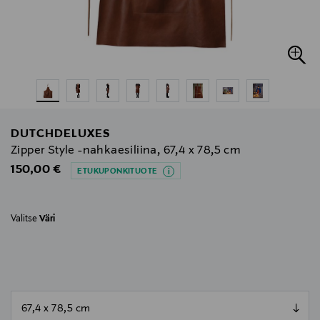
DUTCHDELUXES
Zipper Style -nahkaesiliina, 67,4 x 78,5 cm
Original Price
150,00 €
ETUKUPONKITUOTE
Valitse
Väri
null
null