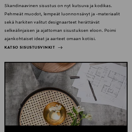
Skandinaavinen sisustus on nyt kutsuva ja kodikas.
Pehmeät muodot, lempeät luonnonsävyt ja -materiaalit
sekä harkiten valitut designaarteet herättävät
selkeälinjaisen ja ajattoman sisustuksen eloon. Poimi
ajankohtaiset ideat ja aarteet omaan kotiisi.
KATSO SISUSTUSVINKIT
NÄYTÄ VÄHEMMÄN
KATSO SISUSTUSVINKIT