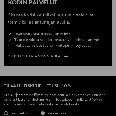
KODIN PALVELUT
Sisusta kotisi kauniiksi ja suunnittele tilat
toimiviksi asiantuntijan avulla.
Räätälöity sisustussuunnitelma
Tuote-ehdotukset kattavasta valikoimastamme
Maksuton sisustushankintojen yhteydessä
TUTUSTU JA VARAA AIKA
TILAA UUTISKIRJE
–
ETUSI
–
10 %
Uutiskirjeestämme löydät parhaat edut ja ajankohtaiset uutuudet.
Uutena tilaajana lähetämme sinulle etukoodin, jolla saat 10 %:n
alennuksen normaalihintaisesta kertaostoksesta.
Suomeksi
På svenska