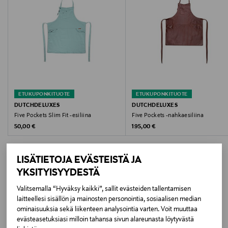
Koko
67,4 x 78,5 cm
Valmistusmaa
Marokko
ETUKUPONKITUOTE
ETUKUPONKITUOTE
Valmistajan tuotenumero
DUTCHDELUXES
DUTCHDELUXES
Five Pockets Slim Fit -esiliina
Five Pockets -nahkaesiliina
AA-CL-CB
Original Price
Original Price
50,00 €
195,00 €
Valmistaja
LISÄTIETOJA EVÄSTEISTÄ JA
Dutchdeluxes International BV
YKSITYISYYDESTÄ
Valmistajan osoite
Valitsemalla “Hyväksy kaikki”, sallit evästeiden tallentamisen
LISÄÄ KIINNOSTAVIA
laitteellesi sisällön ja mainosten personointia, sosiaalisen median
Hezerstraat 18, 3950 Bocholt, Belgium
ominaisuuksia sekä liikenteen analysointia varten. Voit muuttaa
TUOTTEITA
evästeasetuksiasi milloin tahansa sivun alareunasta löytyvästä
Digitaalinen osoite