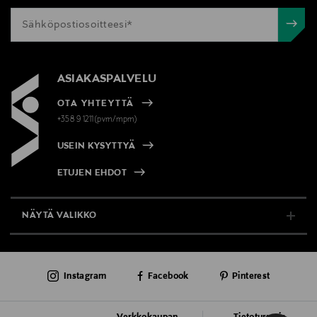
ASIAKASPALVELU
OTA YHTEYTTÄ
+358 9 1211(pvm/mpm)
USEIN KYSYTTYÄ
ETUJEN EHDOT
NÄYTÄ VALIKKO
TUKI & INFO
Instagram
Facebook
Pinterest
AJANKOHTAISTA
PALVELUT