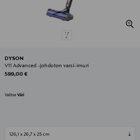
DYSON
V11 Advanced -johdoton varsi-imuri
Original Price
599,00 €
Valitse
Väri
null
null