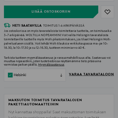
LISÄÄ OSTOSKORIIN
HETI SAATAVILLA
TOIMITUS 1-4 ARKIPÄIVÄSSÄ
Jos ostoskorissa on myös tavarataloista toimitettavia tuotteita, on toimitusaika
3–7 arkipäivää. WOLTILLA NOPEAMMIN! Voit valita Helsingin tavaratalosta
toimitettaville tuotteille myös Wolt-pikatoimituksen, jos tilaat Helsingin Wolt-
palvelualueen sisällä. Voit tehdä Wolt-tilauksia verkkokaupassa ma–pe 10–
18.30, la 10–17.30 ja su 12–16.30, tuotteen minimiarvo 40 €.
Tarkista tuotteen myymäläsaatavuus ja varausmahdollisuus alta. Saatavuus voi
muuttua nopeastikin, joten tuotetiedoissa näyttämämme tieto pitää aina
varmistaa paikan päällä.
Myymäläsaatavuus
VARAA TAVARATALOON
Helsinki
MAKSUTON TOIMITUS TAVARATALOJEN
PAKETTIAUTOMAATTEIHIN
Nyt kannattaa shoppailla! Saat maksuttoman toimituksen