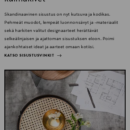
Skandinaavinen sisustus on nyt kutsuva ja kodikas.
Pehmeät muodot, lempeät luonnonsävyt ja -materiaalit
sekä harkiten valitut designaarteet herättävät
selkeälinjaisen ja ajattoman sisustuksen eloon. Poimi
ajankohtaiset ideat ja aarteet omaan kotiisi.
KATSO SISUSTUSVINKIT
NÄYTÄ VÄHEMMÄN
KATSO SISUSTUSVINKIT