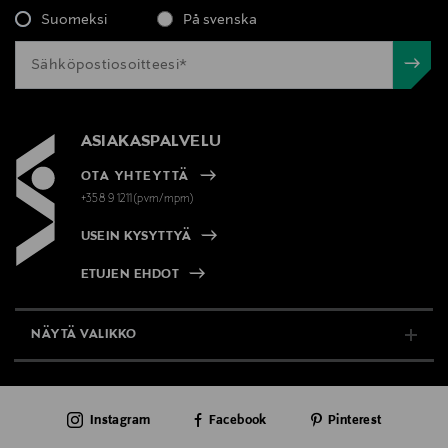
Suomeksi
På svenska
ASIAKASPALVELU
OTA YHTEYTTÄ
+358 9 1211(pvm/mpm)
USEIN KYSYTTYÄ
ETUJEN EHDOT
NÄYTÄ VALIKKO
TUKI & INFO
Instagram
Facebook
Pinterest
AJANKOHTAISTA