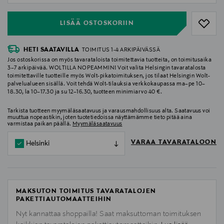
LISÄÄ OSTOSKORIIN
HETI SAATAVILLA
TOIMITUS 1-4 ARKIPÄIVÄSSÄ
Jos ostoskorissa on myös tavarataloista toimitettavia tuotteita, on toimitusaika
3–7 arkipäivää. WOLTILLA NOPEAMMIN! Voit valita Helsingin tavaratalosta
toimitettaville tuotteille myös Wolt-pikatoimituksen, jos tilaat Helsingin Wolt-
palvelualueen sisällä. Voit tehdä Wolt-tilauksia verkkokaupassa ma–pe 10–
18.30, la 10–17.30 ja su 12–16.30, tuotteen minimiarvo 40 €.
Tarkista tuotteen myymäläsaatavuus ja varausmahdollisuus alta. Saatavuus voi
muuttua nopeastikin, joten tuotetiedoissa näyttämämme tieto pitää aina
varmistaa paikan päällä.
Myymäläsaatavuus
VARAA TAVARATALOON
Helsinki
MAKSUTON TOIMITUS TAVARATALOJEN
PAKETTIAUTOMAATTEIHIN
Nyt kannattaa shoppailla! Saat maksuttoman toimituksen