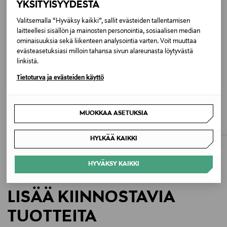
YKSITYISYYDESTÄ
Väri
Valitsemalla “Hyväksy kaikki”, sallit evästeiden tallentamisen
laitteellesi sisällön ja mainosten personointia, sosiaalisen median
POWDER PILOT
ominaisuuksia sekä liikenteen analysointia varten. Voit muuttaa
evästeasetuksiasi milloin tahansa sivun alareunasta löytyvästä
Koko
linkistä.
One size
Tietoturva ja evästeiden käyttö
ETUKUPONKITUOTE
ETUKUPONKITUOTE
Valmistusmaa
NAME IT
MOLO
MUOKKAA ASETUKSIA
Pokemon-reppu
Mio-reppu
Bangladesh
Original Price
Original Price
34,99 €
49,00 €
HYLKÄÄ KAIKKI
Valmistajan tuotenumero
EK000043U591
HYVÄKSY KAIKKI
Valmistaja
LISÄÄ KIINNOSTAVIA
VF Scandinavia A/S
TUOTTEITA
Valmistajan osoite