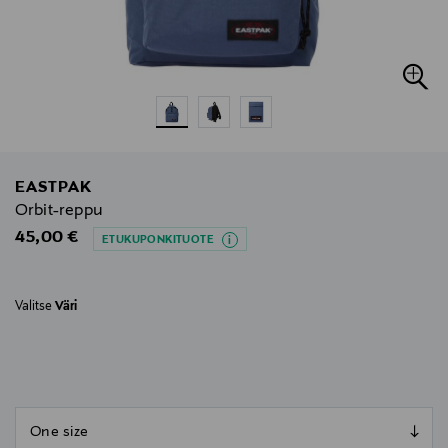
EASTPAK
Orbit-reppu
Original Price
45,00 €
ETUKUPONKITUOTE
Valitse
Väri
null
null