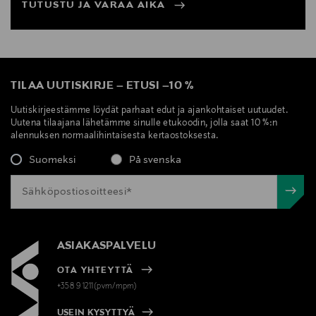
TUTUSTU JA VARAA AIKA
TILAA UUTISKIRJE
–
ETUSI
–
10 %
Uutiskirjeestämme löydät parhaat edut ja ajankohtaiset uutuudet.
Uutena tilaajana lähetämme sinulle etukoodin, jolla saat 10 %:n
alennuksen normaalihintaisesta kertaostoksesta.
Suomeksi
På svenska
ASIAKASPALVELU
OTA YHTEYTTÄ
+358 9 1211(pvm/mpm)
USEIN KYSYTTYÄ