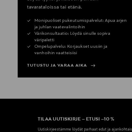
tavarataloissa tai etänä.
Monipuoliset pukeutumispalvelut: Apua arjen
ja juhlan vaatevalintoihin
Värikonsultaatio: Löydä sinulle sopiva
väripaletti
Ompelupalvelu: Korjaukset uusiin ja
vanhoihin vaatteisiisi
TUTUSTU JA VARAA AIKA
TILAA UUTISKIRJE
–
ETUSI
–
10 %
Uutiskirjeestämme löydät parhaat edut ja ajankohtai