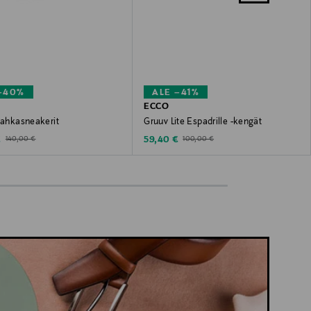
–40%
ALE –41%
ECCO
nahkasneakerit
Gruuv Lite Espadrille -kengät
ted Price
Discounted Price
Original Price
Original Price
€
59,40 €
140,00 €
100,00 €