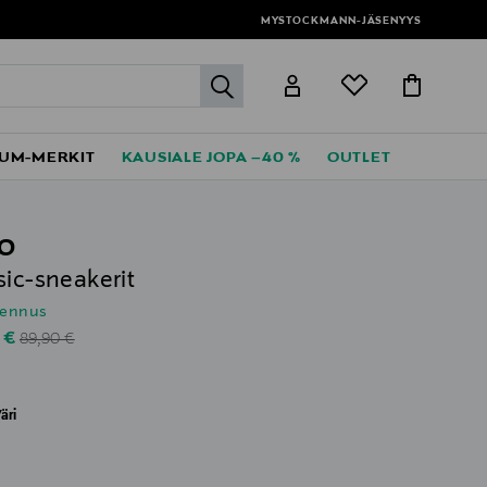
MYSTOCKMANN-JÄSENYYS
label.header.go
UM-MERKIT
KAUSIALE JOPA –40 %
OUTLET
O
sic-sneakerit
lennus
Original Price
unted Price
 €
89,90 €
äri