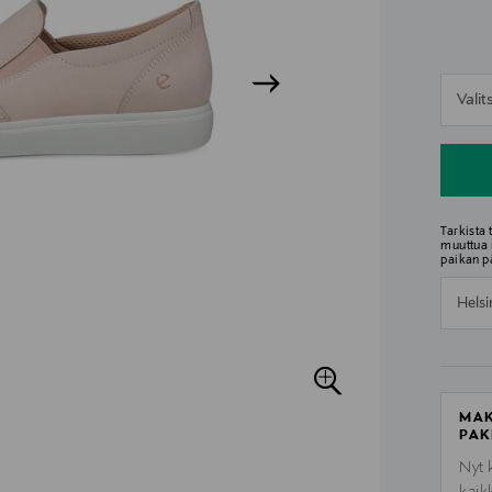
n
Vali
n
Tarkista
muuttua 
paikan p
Helsi
MAK
PAK
Nyt 