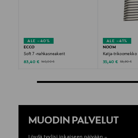
ALE –40%
ALE –41%
ECCO
NOOM
Soft 7 -nahkasneakerit
Katja-trikoomekko
Discounted Price
Discounted Price
Original Price
Original Pric
83,40 €
35,40 €
140,00 €
59,90 €
MUODIN PALVELUT
Löydä tyylisi jokaiseen päivään –