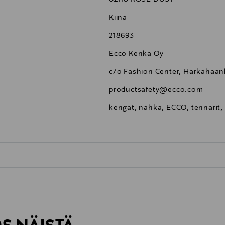
Kiina
218693
Ecco Kenkä Oy
c/o Fashion Center, Härkähaank
productsafety@ecco.com
kengät, nahka, ECCO, tennarit,
0,00 €
inen tilaukseesi. Voit palauttaa tilaamasi tuotteen 30 vuorokauden ku
0,00 € – 4,90 €
rvitse ilmoittaa palautuksesta etukäteen.