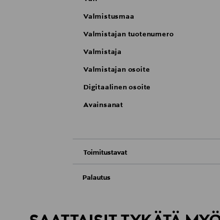
Valmistusmaa
Valmistajan tuotenumero
Valmistaja
Valmistajan osoite
Digitaalinen osoite
Avainsanat
Toimitustavat
Nouto tavaratalosta
Palautus
Meille on hyvin tärkeää, että olet tyytyvä
Toimitus automaattiin tai noutopisteeseen
Palauttaminen on maksutonta eikä sinun ta