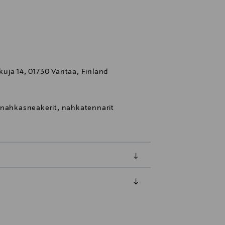
uja 14, 01730 Vantaa, Finland
 nahkasneakerit, nahkatennarit
luessa tuotteen vastaanottamisesta.