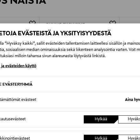
ÖS NÄISTÄ
7,90 €–50,00 € kuljetusyhtiöstä ja 
Alk. 6,90 €, kun toimitus on saatavi
ONLINE EXCLUSIVE
IETOJA EVÄSTEISTÄ JA YKSITYISYYDESTÄ
la “Hyväksy kaikki”, sallit evästeiden tallentamisen laitteellesi sisällön ja maino
tia, sosiaalisen median ominaisuuksia sekä liikenteen analysointia varten. Voit 
uksiasi milloin tahansa sivun alareunasta löytyvästä linkistä.
 ja evästeiden käyttö
SE EVÄSTERYHMIÄ
ttämättömät evästeet
Aina hyv
autusevästeet
Hylkää
Hyväk
ALE –34%
ETU
POMAR +PLUS
HEYDU
kkinointievästeet
Hylkää
Hyväk
le -kengät
MYRTTI Pomar+ tennarit
Wendy S