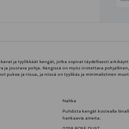
kaik
avat ja tyylikkäät kengät, jotka sopivat täydellisesti arkikäy
ja joustava pohja. Kengissä on myös irrotettava pohjallinen, 
 pukea ja riisua, ja niissä on tyylikäs ja minimalistinen muo
Nahka
Puhdista kengät kostealla liinall
hankaavia aineita.
02118 ROSE DUST