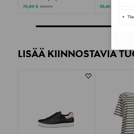
Discounted Price
Discounted Price
Original Price
Original Pric
70,80 €
59,40 €
120,00 €
100,00 €
+
Til
LISÄÄ KIINNOSTAVIA TU