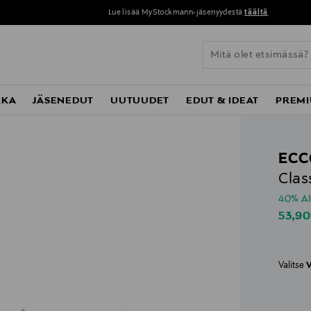
Lue lisää MyStockmann-jäsenyydestä
täältä
KKA
JÄSENEDUT
UUTUUDET
EDUT & IDEAT
PREMI
ECC
Clas
40% A
Disco
53,90
Valitse
V