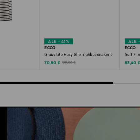
ALE –41%
ALE 
ECCO
ECCO
Gruuv Lite Easy Slip -nahkasneakerit
Soft 7 -
Discounted Price
Discoun
e
Original Price
70,80 €
83,40 
120,00 €