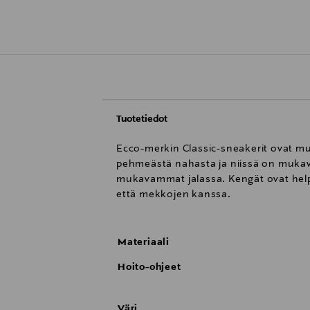
Tuotetiedot
Ecco-merkin Classic-sneakerit ovat muk
pehmeästä nahasta ja niissä on mukava 
mukavammat jalassa. Kengät ovat helpot
että mekkojen kanssa.
Materiaali
Hoito-ohjeet
Väri