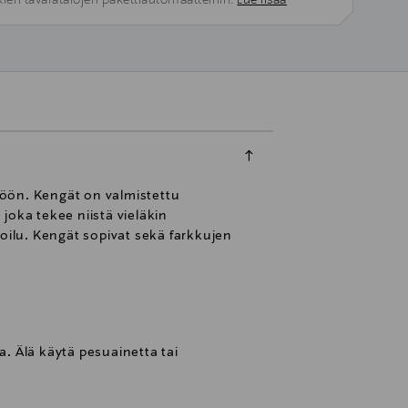
kien tavaratalojen pakettiautomaatteihin.
Lue lisää
ttöön. Kengät on valmistettu
joka tekee niistä vieläkin
toilu. Kengät sopivat sekä farkkujen
a. Älä käytä pesuainetta tai