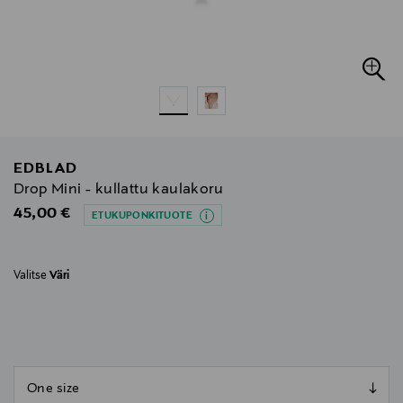
EDBLAD
Drop Mini - kullattu kaulakoru
Original Price
45,00 €
ETUKUPONKITUOTE
Valitse
Väri
null
null