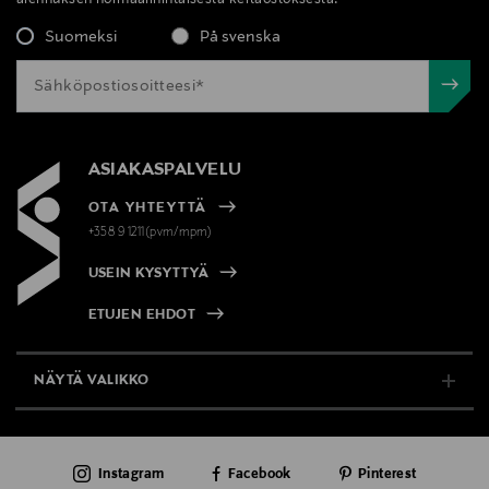
Suomeksi
På svenska
ASIAKASPALVELU
OTA YHTEYTTÄ
+358 9 1211(pvm/mpm)
USEIN KYSYTTYÄ
ETUJEN EHDOT
NÄYTÄ VALIKKO
TUKI & INFO
Instagram
Facebook
Pinterest
AJANKOHTAISTA