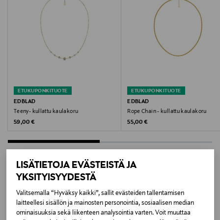
Hoito-ohjeet
Puhdista pehmeällä liinalla. Vedenkestävä ja
nikkelitön
Väri
GOLD
ETUKUPONKITUOTE
ETUKUPONKITUOTE
EDBLAD
EDBLAD
Koko
Teeny- kullattu kaulakoru
Rope Chain - kullattu kaulakoru
Original Price
Original Price
59,00 €
55,00 €
One size
Valmistusmaa
LISÄTIETOJA EVÄSTEISTÄ JA
Kiina
YKSITYISYYDESTÄ
LISÄÄ KIINNOSTAVIA
Valmistajan tuotenumero
Valitsemalla “Hyväksy kaikki”, sallit evästeiden tallentamisen
laitteellesi sisällön ja mainosten personointia, sosiaalisen median
TUOTTEITA
117578
ominaisuuksia sekä liikenteen analysointia varten. Voit muuttaa