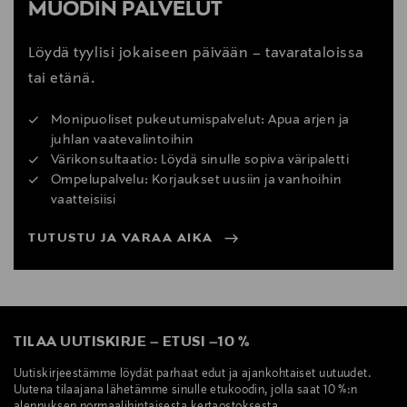
MUODIN PALVELUT
Löydä tyylisi jokaiseen päivään – tavarataloissa
tai etänä.
Monipuoliset pukeutumispalvelut: Apua arjen ja
juhlan vaatevalintoihin
Värikonsultaatio: Löydä sinulle sopiva väripaletti
Ompelupalvelu: Korjaukset uusiin ja vanhoihin
vaatteisiisi
TUTUSTU JA VARAA AIKA
TILAA UUTISKIRJE
–
ETUSI
–
10 %
Uutiskirjeestämme löydät parhaat edut ja ajankohtaiset uutuudet.
Uutena tilaajana lähetämme sinulle etukoodin, jolla saat 10 %:n
alennuksen normaalihintaisesta kertaostoksesta.