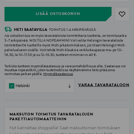
LISÄÄ OSTOSKORIIN
HETI SAATAVILLA
TOIMITUS 1-4 ARKIPÄIVÄSSÄ
Jos ostoskorissa on myös tavarataloista toimitettavia tuotteita, on toimitusaika
3–7 arkipäivää. WOLTILLA NOPEAMMIN! Voit valita Helsingin tavaratalosta
toimitettaville tuotteille myös Wolt-pikatoimituksen, jos tilaat Helsingin Wolt-
palvelualueen sisällä. Voit tehdä Wolt-tilauksia verkkokaupassa ma–pe 10–
18.30, la 10–17.30 ja su 12–16.30, tuotteen minimiarvo 40 €.
Tarkista tuotteen myymäläsaatavuus ja varausmahdollisuus alta. Saatavuus voi
muuttua nopeastikin, joten tuotetiedoissa näyttämämme tieto pitää aina
varmistaa paikan päällä.
Myymäläsaatavuus
VARAA TAVARATALOON
Helsinki
MAKSUTON TOIMITUS TAVARATALOJEN
PAKETTIAUTOMAATTEIHIN
Nyt kannattaa shoppailla! Saat maksuttoman toimituksen