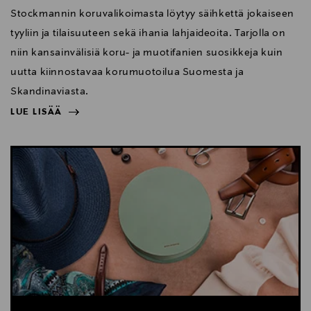
Stockmannin koruvalikoimasta löytyy säihkettä jokaiseen
tyyliin ja tilaisuuteen sekä ihania lahjaideoita. Tarjolla on
niin kansainvälisiä koru- ja muotifanien suosikkeja kuin
uutta kiinnostavaa korumuotoilua Suomesta ja
Skandinaviasta.
LUE LISÄÄ
NÄYTÄ VÄHEMMÄN
LUE LISÄÄ