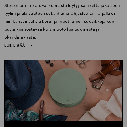
Stockmannin koruvalikoimasta löytyy säihkettä jokaiseen
tyyliin ja tilaisuuteen sekä ihania lahjaideoita. Tarjolla on
niin kansainvälisiä koru- ja muotifanien suosikkeja kuin
uutta kiinnostavaa korumuotoilua Suomesta ja
Skandinaviasta.
LUE LISÄÄ
NÄYTÄ VÄHEMMÄN
LUE LISÄÄ