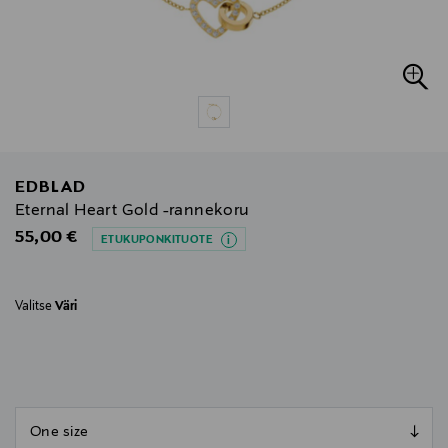
EDBLAD
Eternal Heart Gold -rannekoru
Original Price
55,00 €
ETUKUPONKITUOTE
Valitse
Väri
null
null