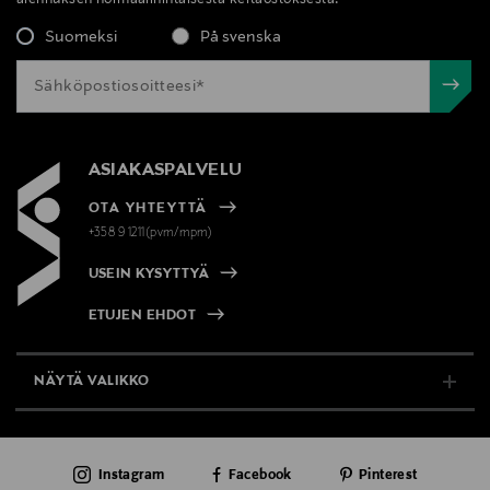
Suomeksi
På svenska
ASIAKASPALVELU
OTA YHTEYTTÄ
+358 9 1211(pvm/mpm)
USEIN KYSYTTYÄ
ETUJEN EHDOT
NÄYTÄ VALIKKO
TUKI & INFO
Instagram
Facebook
Pinterest
AJANKOHTAISTA