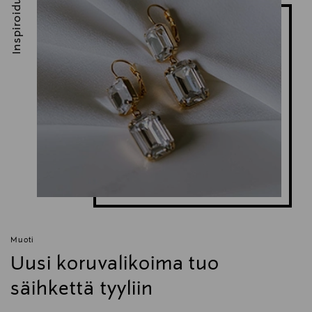
Inspiroidu
rannekoru, sydän, Edblad, koru, lahja
Muoti
Uusi koruvalikoima tuo
säihkettä tyyliin