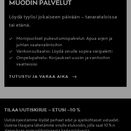
MUODIN PALVELUT
Löydä tyylisi jokaiseen päivään – tavarataloissa
tai etänä.
Monipuoliset pukeutumispalvelut: Apua arjen ja
juhlan vaatevalintoihin
Värikonsultaatio: Löydä sinulle sopiva väripaletti
Ompelupalvelu: Korjaukset uusiin ja vanhoihin
vaatteisiisi
TUTUSTU JA VARAA AIKA
TILAA UUTISKIRJE
–
ETUSI
–
10 %
Uutiskirjeestämme löydät parhaat edut ja ajankohtaiset uutuudet.
Uutena tilaajana lähetämme sinulle etukoodin, jolla saat 10 %:n
alennuksen normaalihintaisesta kertaostoksesta.