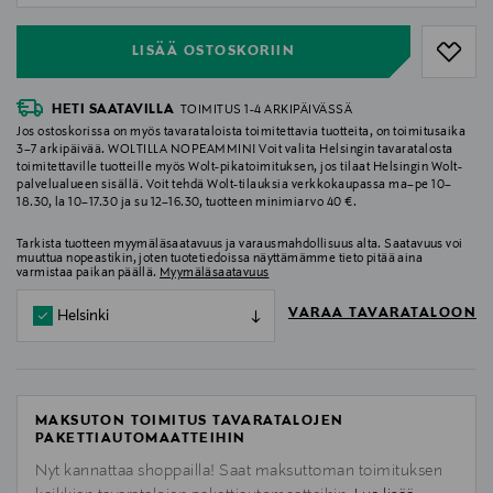
LISÄÄ OSTOSKORIIN
HETI SAATAVILLA
TOIMITUS 1-4 ARKIPÄIVÄSSÄ
Jos ostoskorissa on myös tavarataloista toimitettavia tuotteita, on toimitusaika
3–7 arkipäivää. WOLTILLA NOPEAMMIN! Voit valita Helsingin tavaratalosta
toimitettaville tuotteille myös Wolt-pikatoimituksen, jos tilaat Helsingin Wolt-
palvelualueen sisällä. Voit tehdä Wolt-tilauksia verkkokaupassa ma–pe 10–
18.30, la 10–17.30 ja su 12–16.30, tuotteen minimiarvo 40 €.
Tarkista tuotteen myymäläsaatavuus ja varausmahdollisuus alta. Saatavuus voi
muuttua nopeastikin, joten tuotetiedoissa näyttämämme tieto pitää aina
varmistaa paikan päällä.
Myymäläsaatavuus
VARAA TAVARATALOON
Helsinki
MAKSUTON TOIMITUS TAVARATALOJEN
PAKETTIAUTOMAATTEIHIN
Nyt kannattaa shoppailla! Saat maksuttoman toimituksen