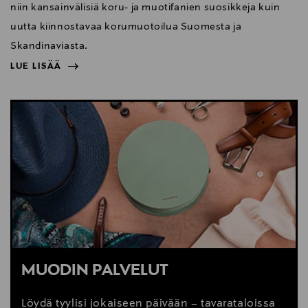
niin kansainvälisiä koru- ja muotifanien suosikkeja kuin
uutta kiinnostavaa korumuotoilua Suomesta ja
Skandinaviasta.
LUE LISÄÄ
NÄYTÄ VÄHEMMÄN
LUE LISÄÄ
MUODIN PALVELUT
Löydä tyylisi jokaiseen päivään – tavarataloissa