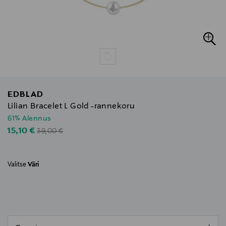
EDBLAD
Lilian Bracelet L Gold -rannekoru
61% Alennus
Original Price
Discounted Price
15,10 €
39,00 €
Valitse
Väri