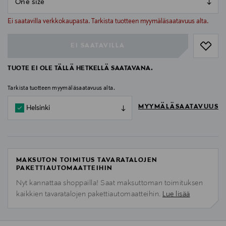
null
null
Ei saatavilla verkkokaupasta. Tarkista tuotteen myymäläsaatavuus alta.
EI SAATAVILLA
TUOTE EI OLE TÄLLÄ HETKELLÄ SAATAVANA.
Tarkista tuotteen myymäläsaatavuus alta.
MYYMÄLÄSAATAVUUS
Helsinki
MAKSUTON TOIMITUS TAVARATALOJEN
PAKETTIAUTOMAATTEIHIN
Nyt kannattaa shoppailla! Saat maksuttoman toimituksen
kaikkien tavaratalojen pakettiautomaatteihin.
Lue lisää