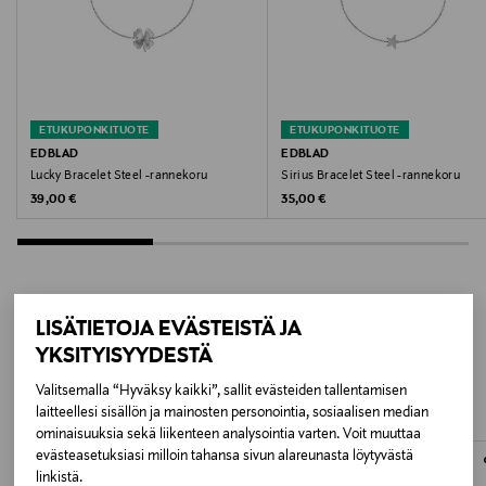
ovat korroosionkestäviä eivätkä värjää.
Materiaali
ruostumaton teräs, 14 karaatin kultaus
ETUKUPONKITUOTE
ETUKUPONKITUOTE
EDBLAD
EDBLAD
Hoito-ohjeet
Lucky Bracelet Steel -rannekoru
Sirius Bracelet Steel -rannekoru
Puhdista rannekoru pehmeällä liinalla. Vältä
Original Price
Original Price
39,00 €
35,00 €
kosketusta hajusteiden ja kosmetiikan kanssa.
Väri
GOLD
LISÄTIETOJA EVÄSTEISTÄ JA
LISÄÄ KIINNOSTAVIA
YKSITYISYYDESTÄ
Koko
TUOTTEITA
Valitsemalla “Hyväksy kaikki”, sallit evästeiden tallentamisen
One size
laitteellesi sisällön ja mainosten personointia, sosiaalisen median
ominaisuuksia sekä liikenteen analysointia varten. Voit muuttaa
Valmistusmaa
evästeasetuksiasi milloin tahansa sivun alareunasta löytyvästä
linkistä.