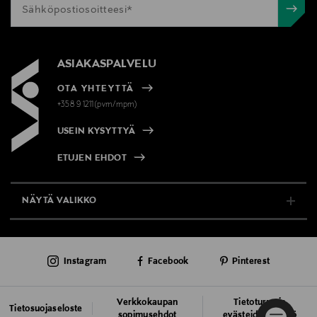
ASIAKASPALVELU
OTA YHTEYTTÄ
+358 9 1211(pvm/mpm)
USEIN KYSYTTYÄ
ETUJEN EHDOT
NÄYTÄ VALIKKO
TUKI & INFO
Instagram
Facebook
Pinterest
AJANKOHTAISTA
PALVELUT
Verkkokaupan
Tietoturva ja
Tietosuojaseloste
sopimusehdot
evästeiden käyttö