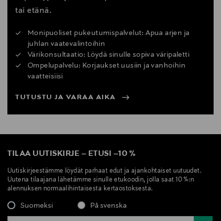
tai etänä.
Monipuoliset pukeutumispalvelut: Apua arjen ja
juhlan vaatevalintoihin
Värikonsultaatio: Löydä sinulle sopiva väripaletti
Ompelupalvelu: Korjaukset uusiin ja vanhoihin
vaatteisiisi
TUTUSTU JA VARAA AIKA
TILAA UUTISKIRJE
–
ETUSI
–
10 %
Uutiskirjeestämme löydät parhaat edut ja ajankohtaiset uutuudet.
Uutena tilaajana lähetämme sinulle etukoodin, jolla saat 10 %:n
alennuksen normaalihintaisesta kertaostoksesta.
Suomeksi
På svenska