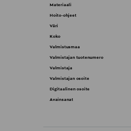
Materiaali
Hoito-ohjeet
Väri
Koko
Valmistusmaa
Valmistajan tuotenumero
Valmistaja
Valmistajan osoite
Digitaalinen osoite
Avainsanat