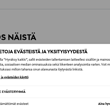
0,00 €
inen tilaukseesi. Voit palauttaa tilaamasi tuotteen 30 vuorokauden ku
0,00 € – 4,90 €
rvitse ilmoittaa palautuksesta etukäteen.
ÖS NÄISTÄ
7,90 €–50,00 € kuljetusyhtiöstä ja 
IETOJA EVÄSTEISTÄ JA YKSITYISYYDESTÄ
Alk. 6,90 €, kun toimitus on saatavi
la “Hyväksy kaikki”, sallit evästeiden tallentamisen laitteellesi sisällön ja maino
tia, sosiaalisen median ominaisuuksia sekä liikenteen analysointia varten. Voit 
uksiasi milloin tahansa sivun alareunasta löytyvästä linkistä.
 ja evästeiden käyttö
SE EVÄSTERYHMIÄ
ttämättömät evästeet
Aina hyv