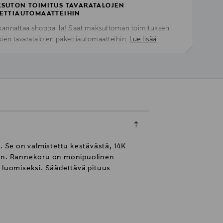
SUTON TOIMITUS TAVARATALOJEN
ETTIAUTOMAATTEIHIN
kannattaa shoppailla! Saat maksuttoman toimituksen
kien tavaratalojen pakettiautomaatteihin.
Lue lisää
. Se on valmistettu kestävästä, 14K
ävän. Rannekoru on monipuolinen
n luomiseksi. Säädettävä pituus