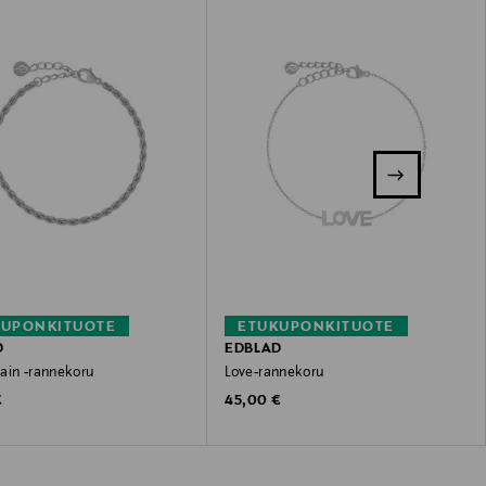
KUPONKITUOTE
ETUKUPONKITUOTE
D
EDBLAD
ain -rannekoru
Love-rannekoru
 Price
Original Price
€
45,00 €