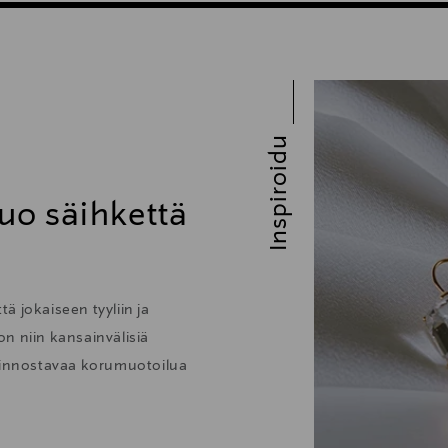
Inspiroidu
uo säihkettä
ä jokaiseen tyyliin ja
 on niin kansainvälisiä
kiinnostavaa korumuotoilua