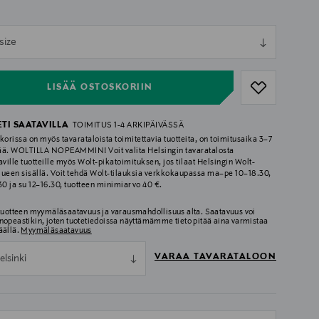
ull
size
ull
LISÄÄ OSTOSKORIIN
ETI SAATAVILLA
TOIMITUS 1-4 ARKIPÄIVÄSSÄ
korissa on myös tavarataloista toimitettavia tuotteita, on toimitusaika 3–7
ää. WOLTILLA NOPEAMMIN! Voit valita Helsingin tavaratalosta
aville tuotteille myös Wolt-pikatoimituksen, jos tilaat Helsingin Wolt-
lueen sisällä. Voit tehdä Wolt-tilauksia verkkokaupassa ma–pe 10–18.30,
.30 ja su 12–16.30, tuotteen minimiarvo 40 €.
 tuotteen myymäläsaatavuus ja varausmahdollisuus alta. Saatavuus voi
nopeastikin, joten tuotetiedoissa näyttämämme tieto pitää aina varmistaa
äällä.
Myymäläsaatavuus
VARAA TAVARATALOON
elsinki