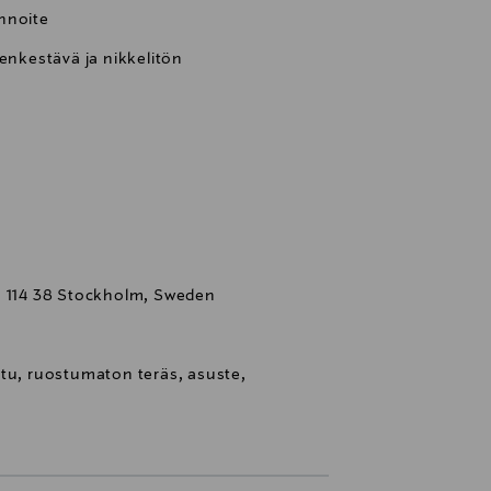
nnoite
denkestävä ja nikkelitön
, 114 38 Stockholm, Sweden
ttu, ruostumaton teräs, asuste,