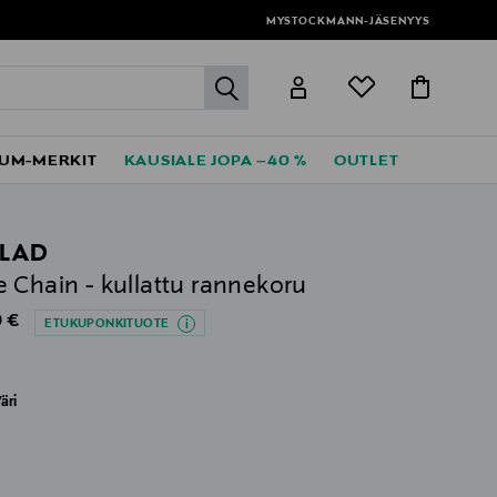
MYSTOCKMANN-JÄSENYYS
label.header.go
UM-MERKIT
KAUSIALE JOPA –40 %
OUTLET
LAD
 Chain - kullattu rannekoru
al Price
 €
ETUKUPONKITUOTE
äri