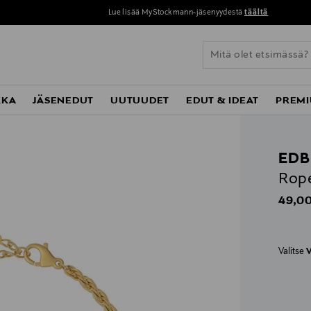
Lue lisää MyStockmann-jäsenyydestä
täältä
KKA
JÄSENEDUT
UUTUUDET
EDUT & IDEAT
PREMI
EDB
Rope
Origin
49,00
Valitse
V