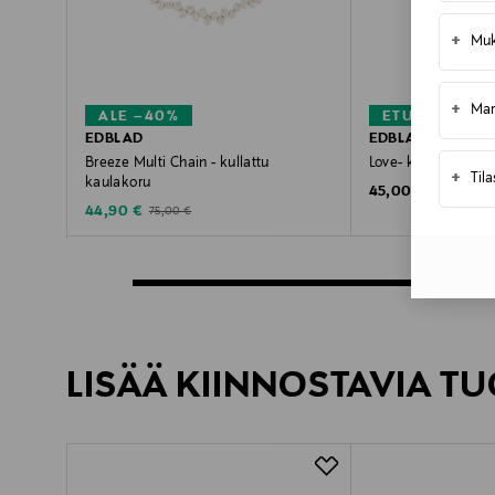
+
Muk
+
Mar
ALE –40%
ETUKUPONKI
EDBLAD
EDBLAD
Breeze Multi Chain - kullattu
Love- kullattu rann
+
Til
kaulakoru
Original Price
45,00 €
Discounted Price
Original Price
44,90 €
75,00 €
LISÄÄ KIINNOSTAVIA TU