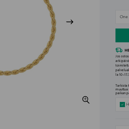
n
One 
n
H
Jos ostos
arkipäiv
toimitett
palvelua
la 10–17
Tarkista
muuttua 
paikan p
H