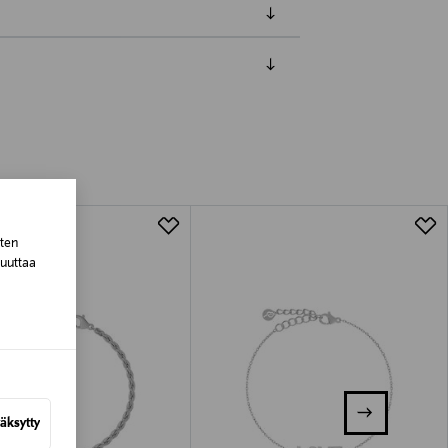
luessa tuotteen vastaanottamisesta.
tuotteen koosta riippuen
lla valittuun osoitteeseen.
sten
muuttaa
äksytty