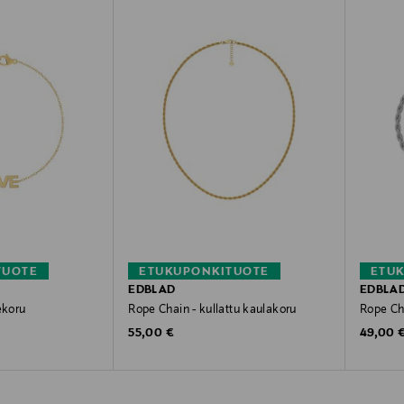
TUOTE
ETUKUPONKITUOTE
ETU
EDBLAD
EDBLA
ekoru
Rope Chain - kullattu kaulakoru
Rope Ch
Original Price
Original
55,00 €
49,00 