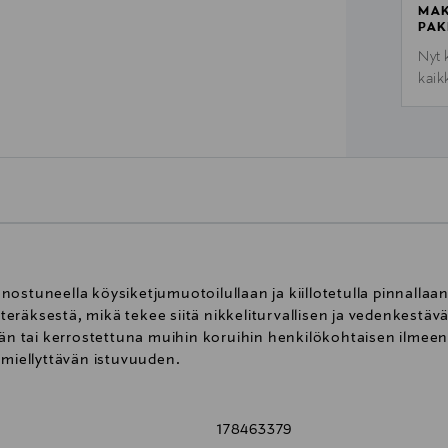
MAK
PAK
Nyt 
kaik
ostuneella köysiketjumuotoilullaan ja kiillotetulla pinnallaan
eräksestä, mikä tekee siitä nikkeliturvallisen ja vedenkest
ään tai kerrostettuna muihin koruihin henkilökohtaisen ilmee
 miellyttävän istuvuuden.
178463379