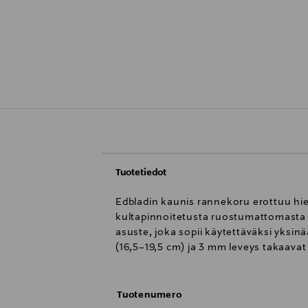
Tuotetiedot
Edbladin kaunis rannekoru erottuu hien
kultapinnoitetusta ruostumattomasta t
asuste, joka sopii käytettäväksi yksin
(16,5–19,5 cm) ja 3 mm leveys takaavat
Tuotenumero