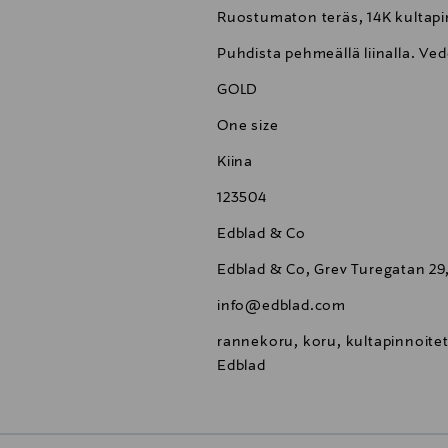
Ruostumaton teräs, 14K kultapi
Puhdista pehmeällä liinalla. Ve
GOLD
One size
Kiina
123504
Edblad & Co
Edblad & Co, Grev Turegatan 29
info@edblad.com
rannekoru, koru, kultapinnoite
Edblad