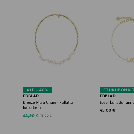
ALE –40%
ETUKUPONKI
EDBLAD
EDBLAD
Breeze Multi Chain - kullattu
Love- kullattu rann
kaulakoru
Original Price
45,00 €
Discounted Price
Original Price
44,90 €
75,00 €