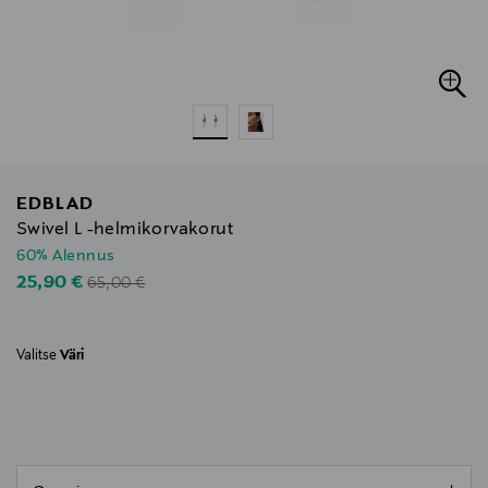
EDBLAD
Swivel L -helmikorvakorut
60% Alennus
Original Price
Discounted Price
25,90 €
65,00 €
Valitse
Väri