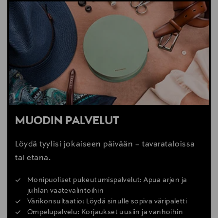
LUE LISÄÄ
Valmistajan osoite
Edblad & Co, Grev Turegatan 29, 114 38 Stockholm,
Sweden
Digitaalinen osoite
info@edblad.com
Avainsanat
MUODIN PALVELUT
korvakorut, helmet, ruostumaton teräs, Edblad,
korut, naisten korut, juhlakorut
Löydä tyylisi jokaiseen päivään – tavarataloissa
tai etänä.
Monipuoliset pukeutumispalvelut: Apua arjen ja
juhlan vaatevalintoihin
Värikonsultaatio: Löydä sinulle sopiva väripaletti
Ompelupalvelu: Korjaukset uusiin ja vanhoihin