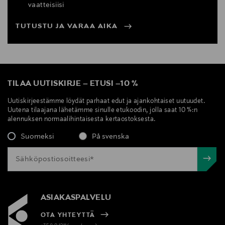
vaatteisiisi
TUTUSTU JA VARAA AIKA
TILAA UUTISKIRJE
–
ETUSI
–
10 %
Uutiskirjeestämme löydät parhaat edut ja ajankohtaiset uutuudet.
Uutena tilaajana lähetämme sinulle etukoodin, jolla saat 10 %:n
alennuksen normaalihintaisesta kertaostoksesta.
Suomeksi
På svenska
ASIAKASPALVELU
OTA YHTEYTTÄ