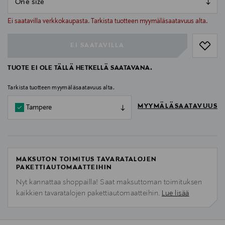
null
null
Ei saatavilla verkkokaupasta. Tarkista tuotteen myymäläsaatavuus alta.
EI SAATAVILLA
TUOTE EI OLE TÄLLÄ HETKELLÄ SAATAVANA.
Tarkista tuotteen myymäläsaatavuus alta.
MYYMÄLÄSAATAVUUS
Tampere
MAKSUTON TOIMITUS TAVARATALOJEN
PAKETTIAUTOMAATTEIHIN
Nyt kannattaa shoppailla! Saat maksuttoman toimituksen
kaikkien tavaratalojen pakettiautomaatteihin.
Lue lisää