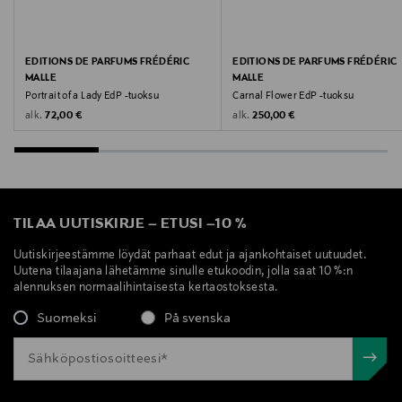
EDITIONS DE PARFUMS FRÉDÉRIC
EDITIONS DE PARFUMS FRÉDÉRIC
MALLE
MALLE
Portrait of a Lady EdP -tuoksu
Carnal Flower EdP -tuoksu
Original Price
Original Price
alk.
alk.
72,00 €
250,00 €
TILAA UUTISKIRJE
–
ETUSI
–
10 %
Uutiskirjeestämme löydät parhaat edut ja ajankohtaiset uutuudet.
Uutena tilaajana lähetämme sinulle etukoodin, jolla saat 10 %:n
alennuksen normaalihintaisesta kertaostoksesta.
Suomeksi
På svenska