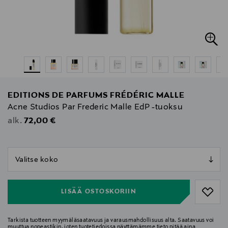
EDITIONS DE PARFUMS FRÉDÉRIC MALLE
Acne Studios Par Frederic Malle EdP -tuoksu
Original Price
72,00 €
alk.
null
null
LISÄÄ OSTOSKORIIN
Tarkista tuotteen myymäläsaatavuus ja varausmahdollisuus alta. Saatavuus voi
muuttua nopeastikin, joten tuotetiedoissa näyttämämme tieto pitää aina