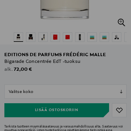
EDITIONS DE PARFUMS FRÉDÉRIC MALLE
Bigarade Concentrée EdT -tuoksu
Original Price
72,00 €
alk.
null
null
LISÄÄ OSTOSKORIIN
Tarkista tuotteen myymäläsaatavuus ja varausmahdollisuus alta. Saatavuus voi
muuttua nopeastikin, joten tuotetiedoissa näyttämämme tieto pitää aina