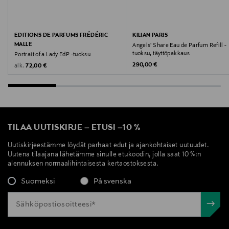
EDITIONS DE PARFUMS FRÉDÉRIC
KILIAN PARIS
MALLE
Angels' Share Eau de Parfum Refill -
tuoksu, täyttöpakkaus
Portrait of a Lady EdP -tuoksu
Original Price
290,00 €
Original Price
alk.
72,00 €
TILAA UUTISKIRJE
–
ETUSI
–
10 %
Uutiskirjeestämme löydät parhaat edut ja ajankohtaiset uutuudet.
Uutena tilaajana lähetämme sinulle etukoodin, jolla saat 10 %:n
alennuksen normaalihintaisesta kertaostoksesta.
Suomeksi
På svenska