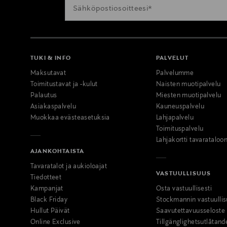
TUKI & INFO
PALVELUT
Maksutavat
Palvelumme
Toimitustavat ja -kulut
Naisten muotipalvelu
Palautus
Miesten muotipalvelu
Asiakaspalvelu
Kauneuspalvelu
Muokkaa evästeasetuksia
Lahjapalvelu
Toimituspalvelu
Lahjakortti tavarataloo
AJANKOHTAISTA
Tavaratalot ja aukioloajat
VASTUULLISUUS
Tiedotteet
Kampanjat
Osta vastuullisesti
Black Friday
Stockmannin vastuullis
Hullut Päivät
Saavutettavuusseloste
Online Exclusive
Tillgänglighetsutlåtand