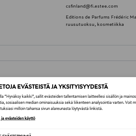
csfinland@fi.estee.com
Editions de Parfums Frédéric Mal
ruusutuoksu, kosmetiikka
0,00 €
inen tilaukseesi. Voit palauttaa tilaamasi tuotteen 30 vuorokauden ku
0,00 € – 4,90 €
lee palauttaa avaamattomissa alkuperäispakkauksissaan ja palautetta
IETOJA EVÄSTEISTÄ JA YKSITYISYYDESTÄ
ÖS NÄISTÄ
la “Hyväksy kaikki”, sallit evästeiden tallentamisen laitteellesi sisällön ja maino
7,90 €–50,00 € kuljetusyhtiöstä ja 
tia, sosiaalisen median ominaisuuksia sekä liikenteen analysointia varten. Voit 
uksiasi milloin tahansa sivun alareunasta löytyvästä linkistä.
Alk. 6,90 €, kun toimitus on saatavi
 ja evästeiden käyttö