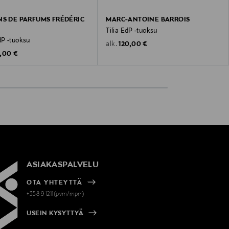
NS DE PARFUMS FRÉDÉRIC
MARC-ANTOINE BARROIS
Tilia EdP -tuoksu
P -tuoksu
Original Price
120,00 €
alk.
inal Price
,00 €
ASIAKASPALVELU
OTA YHTEYTTÄ
+358 9 1211(pvm/mpm)
USEIN KYSYTTYÄ