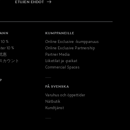
ETUJEN EHDOT
MANN
KUMPPANEILLE
t 10 %
Online Exclusive -kumppanuus
ster 10 %
Online Exclusive Partnership
优惠
Partner Media
スカウント
Liiketilat ja -paikat
Commercial Spaces
P
PÅ SVENSKA
Varuhus och öppettider
Nätbutik
Kundtjänst