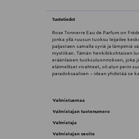
Tuotetiedot
Rose Tonnerre Eau de Parfum on Frédér
jonka yllä ruusun tuoksu leijailee keske
paljastaen samalla syviä ja lämpimiä s
mystiikan. Tämän henkilökohtaisen luo
eräänlaisen tuoksuluonnoksen, joka jäl
eläimelliset vivahteet, oli alun perin 
paradoksaalisen – idean yhdistää se 
saa tumman ja sensuellin sävyn. Alkutu
Valmistusmaa
Valmistajan tuotenumero
Valmistaja
Valmistajan osoite