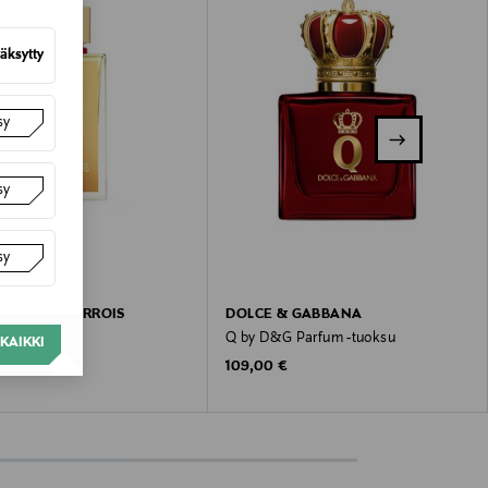
äksytty
sy
sy
sy
NTOINE BARROIS
DOLCE & GABBANA
P -tuoksu
Q by D&G Parfum -tuoksu
KAIKKI
inal Price
Original Price
,00 €
109,00 €