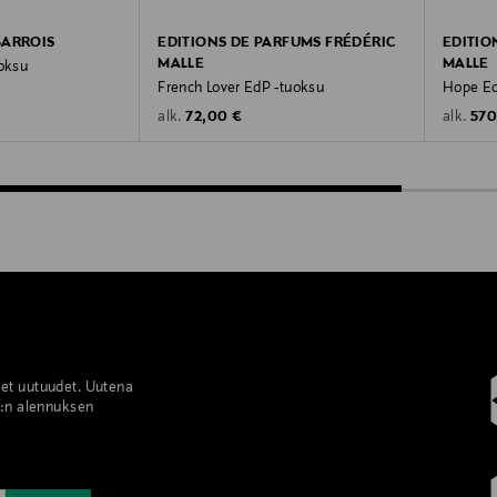
BARROIS
EDITIONS DE PARFUMS FRÉDÉRIC
EDITIO
MALLE
MALLE
oksu
French Lover EdP -tuoksu
Hope Ed
Original Price
Orig
72,00 €
570
alk.
alk.
set uutuudet. Uutena
%:n alennuksen