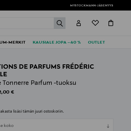
MYSTOCKMANN-JÄSENYYS
label.header.go
UM-MERKIT
KAUSIALE JOPA –40 %
OUTLET
TIONS DE PARFUMS FRÉDÉRIC
LE
 Tonnerre Parfum -tuoksu
iginal Price
2,00 €
iakasta lisäsi tämän juuri ostoskoriin.
ull
tse koko
ull