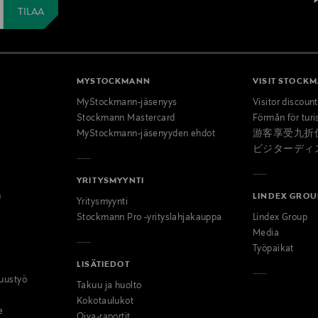
MYSTOCKMANN
VISIT STOCK
MyStockmann-jäsenyys
Visitor discoun
Stockmann Mastercard
Förmån för turi
MyStockmann-jäsenyyden ehdot
游客享受九折
ビジターディ
YRITYSMYYNTI
n
LINDEX GROU
Yritysmyynti
Stockmann Pro -yrityslahjakauppa
Lindex Group
Media
Työpaikat
LISÄTIEDOT
uustyö
Takuu ja huolto
Kokotaulukot
e
Oiva-raportit