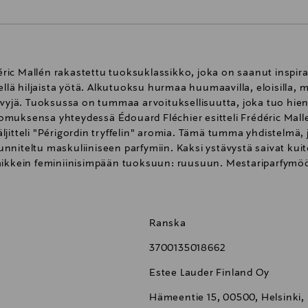
ic Mallén rakastettu tuoksuklassikko, joka on saanut inspir
llä hiljaista yötä. Alkutuoksu hurmaa huumaavilla, eloisilla, mak
ävyjä. Tuoksussa on tummaa arvoituksellisuutta, joka tuo hien
muksensa yhteydessä Édouard Fléchier esitteli Frédéric Mall
jitteli "Périgordin tryffelin" aromia. Tämä tumma yhdistelmä,
suunniteltu maskuliiniseen parfymiin. Kaksi ystävystä saivat ku
kaikkein feminiinisimpään tuoksuun: ruusuun. Mestariparfymö
oksu: ruusu Juurituoksu: tryffeli, vetiver, patsuli, majavanha
Ranska
3700135018662
Estee Lauder Finland Oy
Hämeentie 15, 00500, Helsinki,