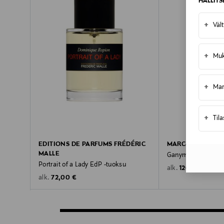
HALLIT
+
Väl
+
Muk
+
Mar
+
Til
EDITIONS DE PARFUMS FRÉDÉRIC
MARC-ANTOINE 
MALLE
Ganymede EdP -tu
Portrait of a Lady EdP -tuoksu
Original Price
120,00 €
alk.
Original Price
72,00 €
alk.