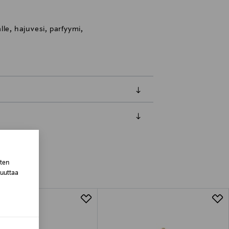
le, hajuvesi, parfyymi,
luessa tuotteen vastaanottamisesta.
van tuotteen sinetin tulee olla ehjä.
sten
tuotteen koosta riippuen
muuttaa
lla valittuun osoitteeseen.