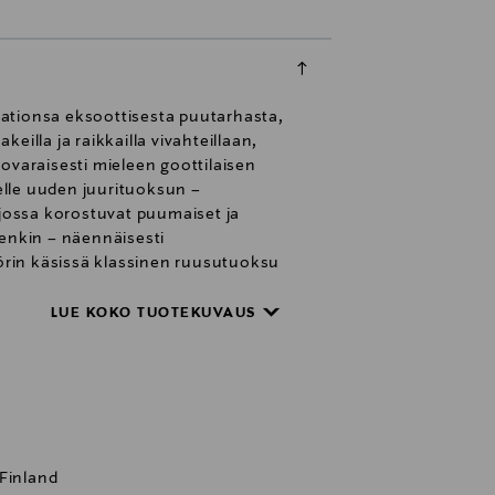
aationsa eksoottisesta puutarhasta,
eilla ja raikkailla vivahteillaan,
ovaraisesti mieleen goottilaisen
elle uuden juurituoksun –
 jossa korostuvat puumaiset ja
itenkin – näennäisesti
örin käsissä klassinen ruusutuoksu
uste
LUE KOKO TUOTEKUVAUS
 Finland