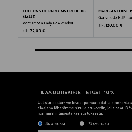
EDITIONS DE PARFUMS FRÉDÉRIC
MARC-ANTOINE 
MALLE
Ganymede EdP -tu
Portrait of a Lady EdP -tuoksu
Original Price
120,00 €
alk.
Original Price
72,00 €
alk.
TILAA UUTISKIRJE
–
ETUSI
–
10 %
Uutiskirjeestämme löydät parhaat edut ja ajankohtai
tilaajana lähetämme sinulle etukoodin, jolla saat 10 
normaalihintaisesta kertaostoksesta.
Suomeksi
På svenska