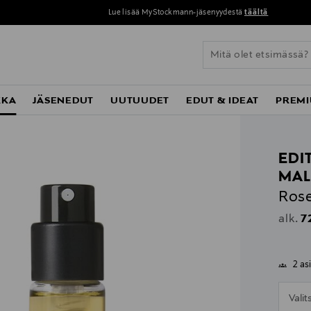
Lue lisää MyStockmann-jäsenyydestä
täältä
KKA
JÄSENEDUT
UUTUUDET
EDUT & IDEAT
PREMI
EDI
MAL
Rose
Or
7
alk.
2 as
n
Vali
n