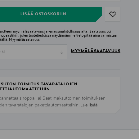
LISÄÄ OSTOSKORIIN
 tuotteen myymäläsaatavuus ja varausmahdollisuus alta. Saatavuus voi
nopeastikin, joten tuotetiedoissa näyttämämme tieto pitää aina varmistaa
äällä.
Myymäläsaatavuus
MYYMÄLÄSAATAVUUS
nki
SUTON TOIMITUS TAVARATALOJEN
ETTIAUTOMAATTEIHIN
kannattaa shoppailla! Saat maksuttoman toimituksen
kien tavaratalojen pakettiautomaatteihin.
Lue lisää