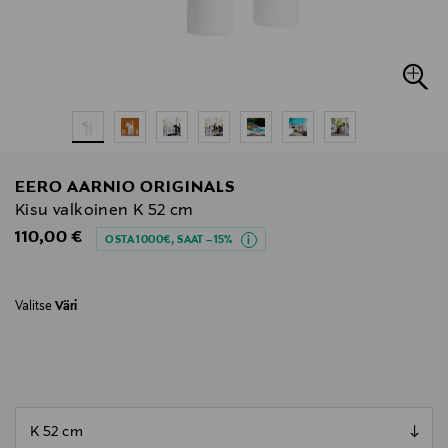
EERO AARNIO ORIGINALS
Kisu valkoinen K 52 cm
Original Price
110,00 €
OSTA 1000€, SAAT –15%
Valitse
Väri
null
null