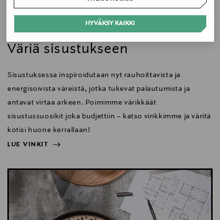
Koko
HYVÄKSY KAIKKI
Koti
K 52 cm
Väriä sisustukseen
Valmistusmaa
Sisustuksessa inspiroidutaan nyt rauhoittavista ja
Suomi
energisoivista väreistä, jotka tukevat palautumista ja
Valmistajan tuotenumero
antavat virtaa arkeen. Poimimme värikkäät
VP7016000071
sisustussuosikit joka budjettiin – katso vinkkimme ja väritä
kotisi huone kerrallaan!
Valmistaja
LUE VINKIT
EEAA Oy
NÄYTÄ VÄHEMMÄN
LUE VINKIT
Valmistajan osoite
Unioninkatu 26, 00130 Helsinki, Finland