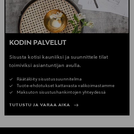
Digitaalinen osoite
info@eeroaarnio.com
KODIN PALVELUT
Sisusta kotisi kauniiksi ja suunnittele tilat
toimiviksi asiantuntijan avulla.
Räätälöity sisustussuunnitelma
Tuote-ehdotukset kattavasta valikoimastamme
Maksuton sisustushankintojen yhteydessä
TUTUSTU JA VARAA AIKA