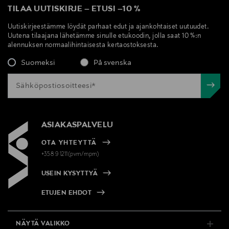
TILAA UUTISKIRJE
–
ETUSI
–
10 %
Uutiskirjeestämme löydät parhaat edut ja ajankohtaiset uutuudet.
Uutena tilaajana lähetämme sinulle etukoodin, jolla saat 10 %:n
alennuksen normaalihintaisesta kertaostoksesta.
Suomeksi
På svenska
ASIAKASPALVELU
OTA YHTEYTTÄ
+358 9 1211(pvm/mpm)
USEIN KYSYTTYÄ
ETUJEN EHDOT
NÄYTÄ VALIKKO