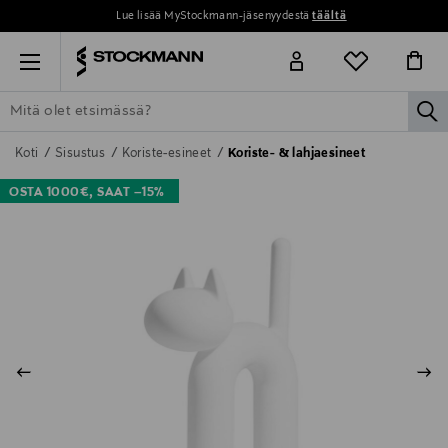
Lue lisää MyStockmann-jäsenyydestä
täältä
Menu
la
ETSI KAIKKI
NAISET
MIEHET
LAPSET
KOTI
KOSMETIIK
Koti
Sisustus
Koriste-esineet
Koriste- & lahjaesineet
OSTA 1000€, SAAT –15%