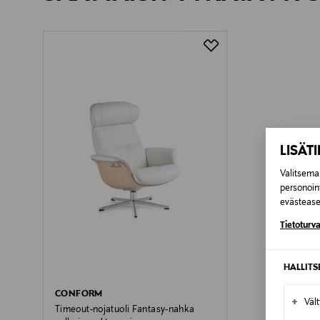
Toimitusaika 4-6 viikkoa
LISÄT
Valitsemal
personoin
evästeaset
Tietoturva
HALLIT
CONFORM
+
Väl
Timeout-nojatuoli Fantasy-nahka