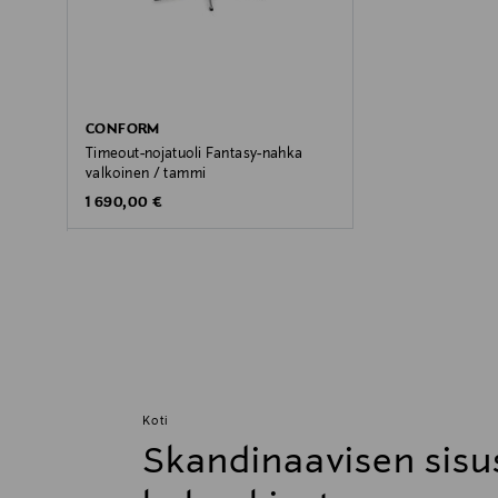
CONFORM
Timeout-nojatuoli Fantasy-nahka
valkoinen / tammi
Original Price
1 690,00 €
Koti
Skandinaavisen sisu