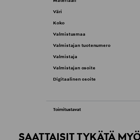
Materiaali
Väri
Koko
Valmistusmaa
Valmistajan tuotenumero
Valmistaja
Valmistajan osoite
Digitaalinen osoite
Toimitustavat
Automaatti tai noutopiste
Toimitusaika 4-6 viikkoa
SAATTAISIT TYKÄTÄ MY
Kotiinkuljetus