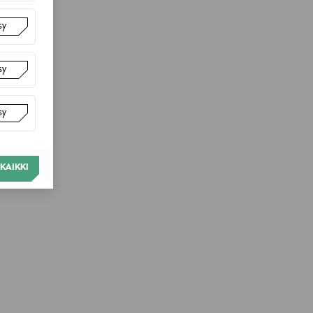
sy
sy
sy
KAIKKI