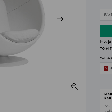
n
97 x 
n
Myy ja
TOIMIT
Tarkista
H
MAK
PAK
Nyt 
kaik