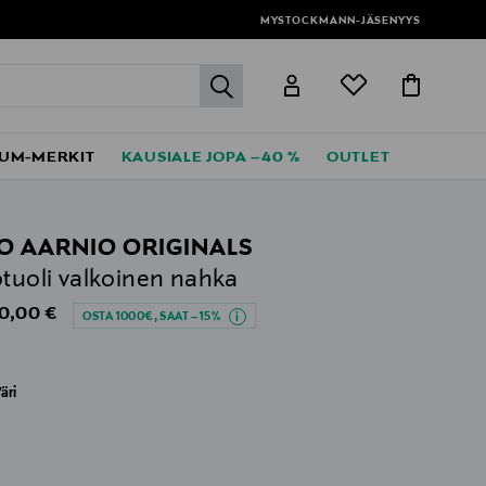
MYSTOCKMANN-JÄSENYYS
label.header.go
UM-MERKIT
KAUSIALE JOPA –40 %
OUTLET
O AARNIO ORIGINALS
otuoli valkoinen nahka
al Price
0,00 €
OSTA 1000€, SAAT –15%
äri