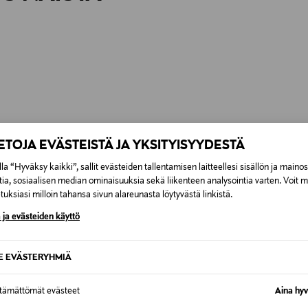
IETOJA EVÄSTEISTÄ JA YKSITYISYYDESTÄ
la “Hyväksy kaikki”, sallit evästeiden tallentamisen laitteellesi sisällön ja maino
tia, sosiaalisen median ominaisuuksia sekä liikenteen analysointia varten. Voit 
uksiasi milloin tahansa sivun alareunasta löytyvästä linkistä.
 ja evästeiden käyttö
SE EVÄSTERYHMIÄ
ttämättömät evästeet
Aina hyv