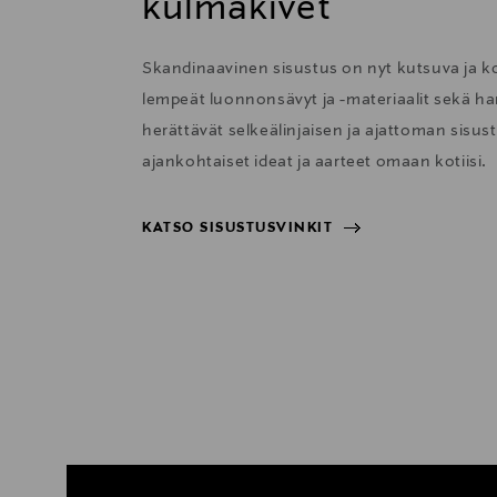
kulmakivet
Skandinaavinen sisustus on nyt kutsuva ja 
lempeät luonnonsävyt ja -materiaalit sekä har
herättävät selkeälinjaisen ja ajattoman sisu
ajankohtaiset ideat ja aarteet omaan kotiisi.
KATSO SISUSTUSVINKIT
KATSO SISUSTUSVINKIT