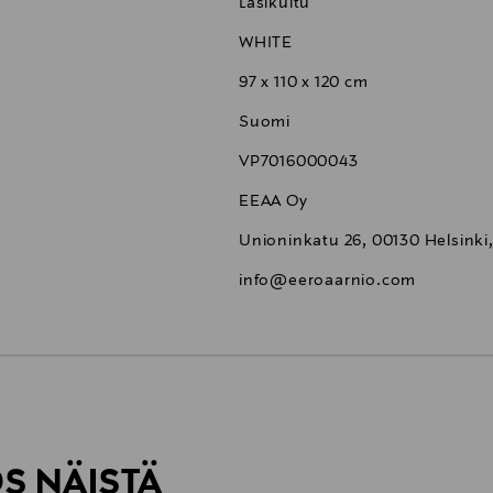
Lasikuitu
WHITE
97 x 110 x 120 cm
Suomi
VP7016000043
EEAA Oy
Unioninkatu 26, 00130 Helsinki,
info@eeroaarnio.com
6,90 €
ÖS NÄISTÄ
6,90 €