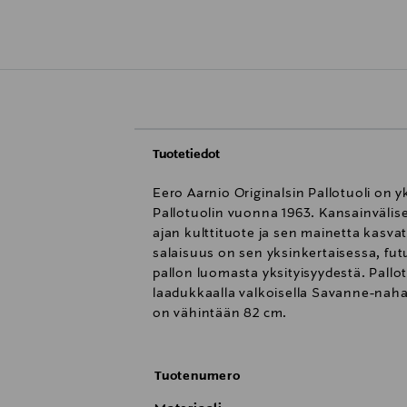
Tuotetiedot
Eero Aarnio Originalsin Pallotuoli on
Pallotuolin vuonna 1963. Kansainvälis
ajan kulttituote ja sen mainetta kasvat
salaisuus on sen yksinkertaisessa, fut
pallon luomasta yksityisyydestä. Pallo
laadukkaalla valkoisella Savanne-nahal
on vähintään 82 cm.
Tuotenumero