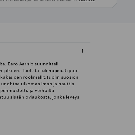
ta. Eero Aarnio suunnitteli
jälkeen. Tuolista tuli nopeasti pop-
aikakauden roolimallit.Tuolin suosion
ti unohtaa ulkomaailman ja nauttia
 pehmustettu ja verhoiltu
htuu sisään oviaukosta, jonka leveys