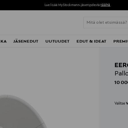
Lue lisää MyStockmann-jäsenyydestä
täältä
KKA
JÄSENEDUT
UUTUUDET
EDUT & IDEAT
PREMI
EER
Pall
Origin
10 00
Valitse
V