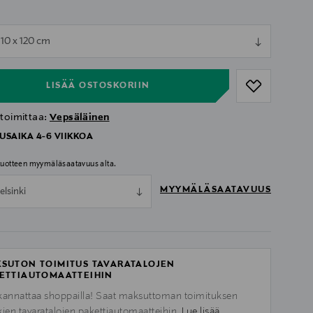
ull
110 x 120 cm
ull
LISÄÄ OSTOSKORIIN
 toimittaa:
Vepsäläinen
USAIKA 4-6 VIIKKOA
 tuotteen myymäläsaatavuus alta.
MYYMÄLÄSAATAVUUS
elsinki
SUTON TOIMITUS TAVARATALOJEN
ETTIAUTOMAATTEIHIN
kannattaa shoppailla! Saat maksuttoman toimituksen
kien tavaratalojen pakettiautomaatteihin.
Lue lisää