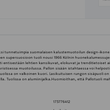
 yksi tunnetuimpia suomalaisen kalustemuotoilun design-ikonei
een supersuosioon tuoli nousi 1966 Kölnin huonekalumessujen 
ti entisestään lehtien kansikuvat, elokuvat ja trenditietoiset 
uristisessa muotoilussa. Pallon sisään istahtaessa voi helpos
tuolissa on valkoinen kuori. Lasikuituisen rungon sisäpuoli on
la. Tuolissa on alumiinijalka.Huomioithan, että Pallotuoli ma
173776412