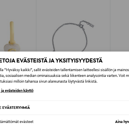
IETOJA EVÄSTEISTÄ JA YKSITYISYYDESTÄ
la “Hyväksy kaikki”, sallit evästeiden tallentamisen laitteellesi sisällön ja maino
tia, sosiaalisen median ominaisuuksia sekä liikenteen analysointia varten. Voit 
uksiasi milloin tahansa sivun alareunasta löytyvästä linkistä.
ETUKUPONKITUOTE
ETU
 ja evästeiden käyttö
EFVA ATTLING
EFVA A
ggie -korvakorut
Mini Crazy Heart -rannekoru
Little C
SE EVÄSTERYHMIÄ
Original Price
Original
130,00 €
130,00
ttämättömät evästeet
Aina hyv