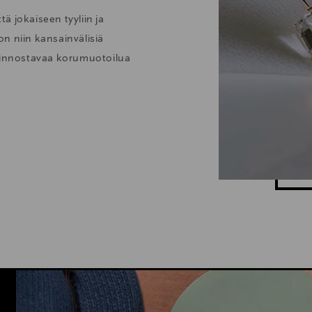
ä jokaiseen tyyliin ja
 on niin kansainvälisiä
kiinnostavaa korumuotoilua