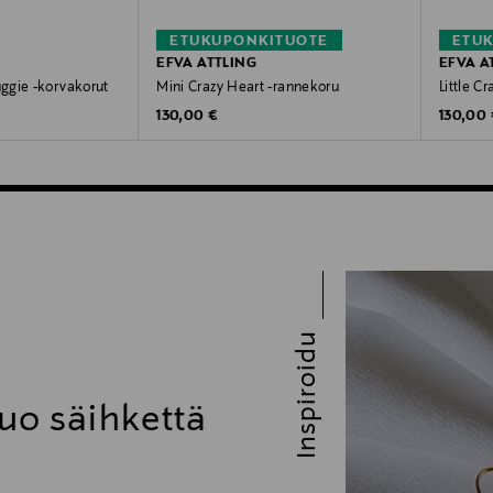
ETUKUPONKITUOTE
ETU
EFVA ATTLING
EFVA A
ggie -korvakorut
Mini Crazy Heart -rannekoru
Little C
Original Price
Original
130,00 €
130,00
Inspiroidu
uo säihkettä