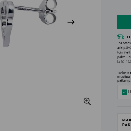
n
n
T
Jos ostos
arkipäiv
toimitett
palvelua
la 10–17
Tarkista
muuttua 
paikan p
H
MAK
PAK