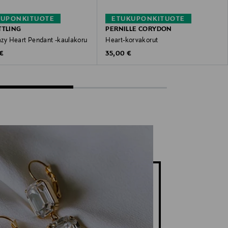
KUPONKITUOTE
ETUKUPONKITUOTE
TTLING
PERNILLE CORYDON
razy Heart Pendant -kaulakoru
Heart-korvakorut
 Price
Original Price
 €
35,00 €