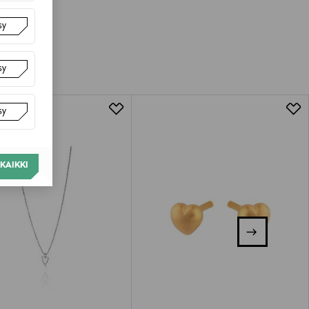
sy
sy
sy
KAIKKI