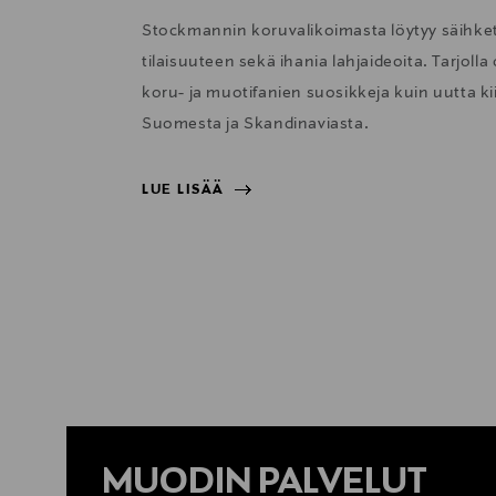
Stockmannin koruvalikoimasta löytyy säihkett
tilaisuuteen sekä ihania lahjaideoita. Tarjolla
koru- ja muotifanien suosikkeja kuin uutta 
Suomesta ja Skandinaviasta.
LUE LISÄÄ
LUE LISÄÄ
MUODIN PALVELUT