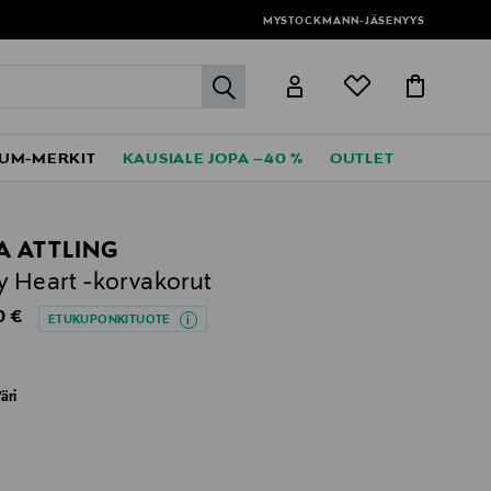
MYSTOCKMANN-JÄSENYYS
label.header.go
UM-MERKIT
KAUSIALE JOPA –40 %
OUTLET
A ATTLING
y Heart -korvakorut
al Price
0 €
ETUKUPONKITUOTE
äri