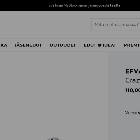
Lue lisää MyStockmann-jäsenyydestä
täältä
KKA
JÄSENEDUT
UUTUUDET
EDUT & IDEAT
PREMI
EFV
Craz
Origin
110,0
Valitse
V