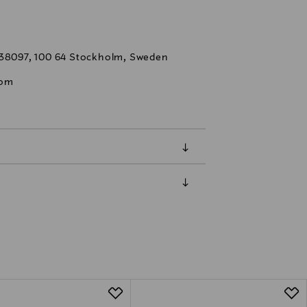
 38097, 100 64 Stockholm, Sweden
com
luessa tuotteen vastaanottamisesta.
tuotteen koosta riippuen
lla valittuun osoitteeseen.