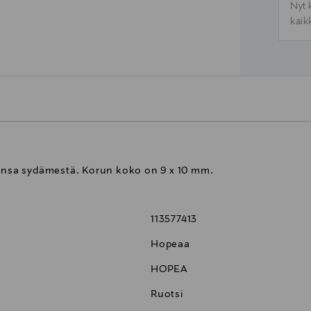
Nyt 
kaik
nsa sydämestä. Korun koko on 9 x 10 mm.
113577413
Hopeaa
HOPEA
Ruotsi