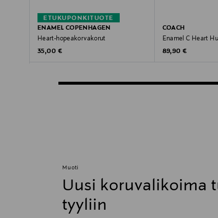
ETUKUPONKITUOTE
ENAMEL COPENHAGEN
COACH
Heart-hopeakorvakorut
Enamel C Heart Hu
Original Price
Original Price
35,00 €
89,90 €
Muoti
Uusi koruvalikoima t
tyyliin