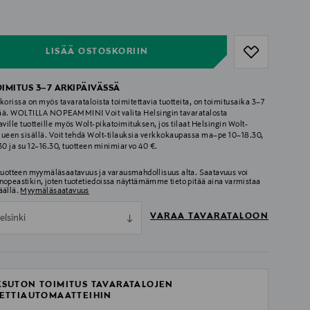
ull
ull
LISÄÄ OSTOSKORIIN
OIMITUS 3–7 ARKIPÄIVÄSSÄ
korissa on myös tavarataloista toimitettavia tuotteita, on toimitusaika 3–7
ää. WOLTILLA NOPEAMMIN! Voit valita Helsingin tavaratalosta
aville tuotteille myös Wolt-pikatoimituksen, jos tilaat Helsingin Wolt-
lueen sisällä. Voit tehdä Wolt-tilauksia verkkokaupassa ma–pe 10–18.30,
.30 ja su 12–16.30, tuotteen minimiarvo 40 €.
 tuotteen myymäläsaatavuus ja varausmahdollisuus alta. Saatavuus voi
nopeastikin, joten tuotetiedoissa näyttämämme tieto pitää aina varmistaa
äällä.
Myymäläsaatavuus
VARAA TAVARATALOON
elsinki
SUTON TOIMITUS TAVARATALOJEN
ETTIAUTOMAATTEIHIN