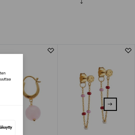
luessa tuotteen vastaanottamisesta.
tuotteen koosta riippuen
lla valittuun osoitteeseen.
sten
muuttaa
äksytty