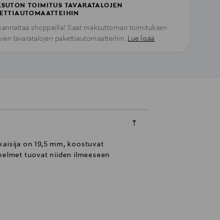
SUTON TOIMITUS TAVARATALOJEN
ETTIAUTOMAATTEIHIN
kannattaa shoppailla! Saat maksuttoman toimituksen
kien tavaratalojen pakettiautomaatteihin.
Lue lisää
aisija on 19,5 mm, koostuvat
 helmet tuovat niiden ilmeeseen