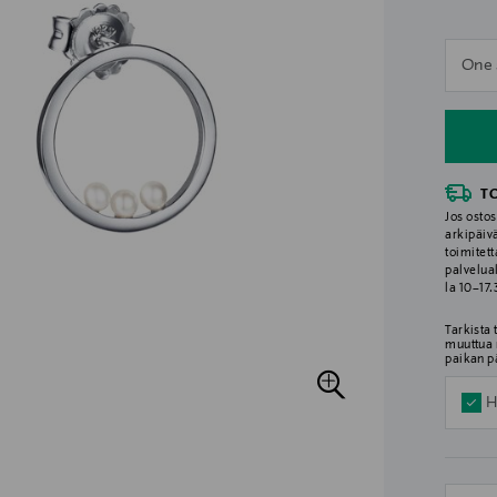
n
One 
n
T
Jos ostos
arkipäiv
toimitett
palvelua
la 10–17
Tarkista
muuttua 
paikan p
H