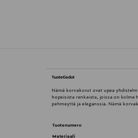
Tuotetiedot
Nämä korvakorut ovat upea yhdistelmä
hopeisista renkaista, joissa on kolme
pehmeyttä ja eleganssia. Nämä korvakor
Tuotenumero
Materiaali