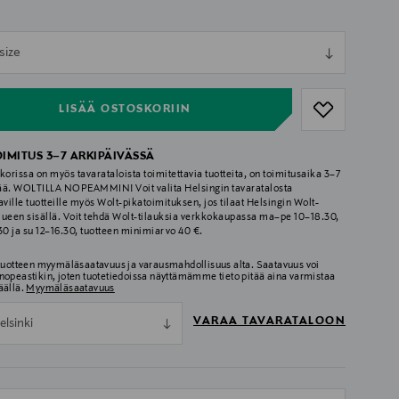
ull
size
ull
LISÄÄ OSTOSKORIIN
OIMITUS 3–7 ARKIPÄIVÄSSÄ
korissa on myös tavarataloista toimitettavia tuotteita, on toimitusaika 3–7
ää. WOLTILLA NOPEAMMIN! Voit valita Helsingin tavaratalosta
aville tuotteille myös Wolt-pikatoimituksen, jos tilaat Helsingin Wolt-
lueen sisällä. Voit tehdä Wolt-tilauksia verkkokaupassa ma–pe 10–18.30,
.30 ja su 12–16.30, tuotteen minimiarvo 40 €.
 tuotteen myymäläsaatavuus ja varausmahdollisuus alta. Saatavuus voi
nopeastikin, joten tuotetiedoissa näyttämämme tieto pitää aina varmistaa
äällä.
Myymäläsaatavuus
VARAA TAVARATALOON
elsinki