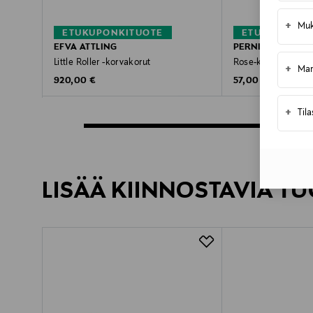
+
Muk
ETUKUPONKITUOTE
ETUKUPONKI
EFVA ATTLING
PERNILLE CORYD
Little Roller -korvakorut
Rose-korvakorut
+
Mar
Original Price
Original Price
920,00 €
57,00 €
+
Til
LISÄÄ KIINNOSTAVIA TU