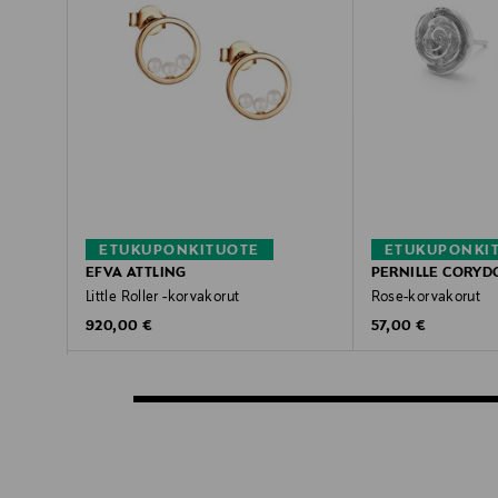
ETUKUPONKITUOTE
ETUKUPONKI
EFVA ATTLING
PERNILLE CORYD
Little Roller -korvakorut
Rose-korvakorut
Original Price
Original Price
920,00 €
57,00 €