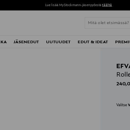
Lue lisää MyStockmann-jäsenyydestä
täältä
KKA
JÄSENEDUT
UUTUUDET
EDUT & IDEAT
PREMI
EFV
Roll
Origin
240,0
Valitse
V