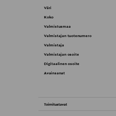
Väri
Koko
Valmistusmaa
Valmistajan tuotenumero
Valmistaja
Valmistajan osoite
Digitaalinen osoite
Avainsanat
Toimitustavat
Nouto tavaratalosta