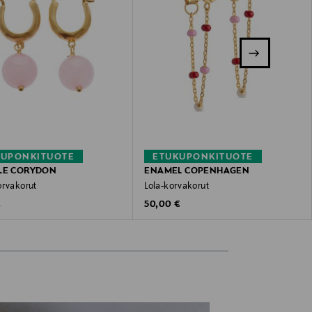
KUPONKITUOTE
ETUKUPONKITUOTE
LE CORYDON
ENAMEL COPENHAGEN
orvakorut
Lola-korvakorut
 Price
Original Price
€
50,00 €