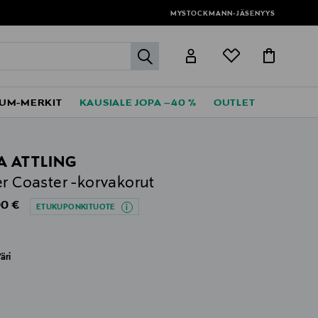
MYSTOCKMANN-JÄSENYYS
label.header.go
UM-MERKIT
KAUSIALE JOPA –40 %
OUTLET
A ATTLING
er Coaster -korvakorut
al Price
0 €
ETUKUPONKITUOTE
äri