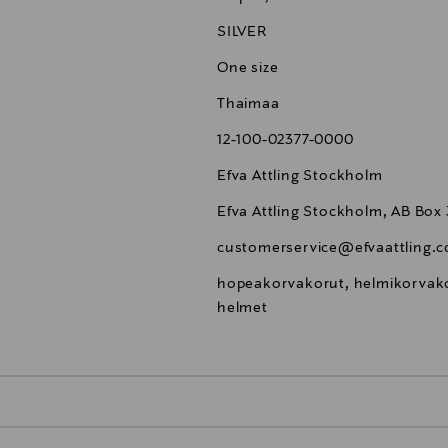
SILVER
One size
Thaimaa
12-100-02377-0000
Efva Attling Stockholm
Efva Attling Stockholm, AB Box
customerservice@efvaattling.
hopeakorvakorut, helmikorvakor
helmet
0,00 €