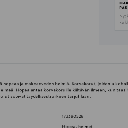
MAK
PAK
Nyt 
kaik
 hopeaa ja makeanveden helmiä. Korvakorut, joiden ulkohalk
 helmeä. Hopea antaa korvakoruille kiiltävän ilmeen, kun taas
ut sopivat täydellisesti arkeen tai juhlaan.
173390526
Hopea, helmet