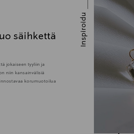
Inspiroidu
uo säihkettä
ä jokaiseen tyyliin ja
 on niin kansainvälisiä
kiinnostavaa korumuotoilua