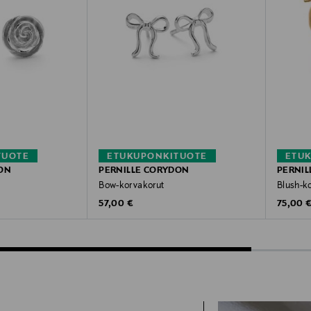
TUOTE
ETUKUPONKITUOTE
ETU
ON
PERNILLE CORYDON
PERNIL
Bow-korvakorut
Blush-k
Original Price
Original
57,00 €
75,00 