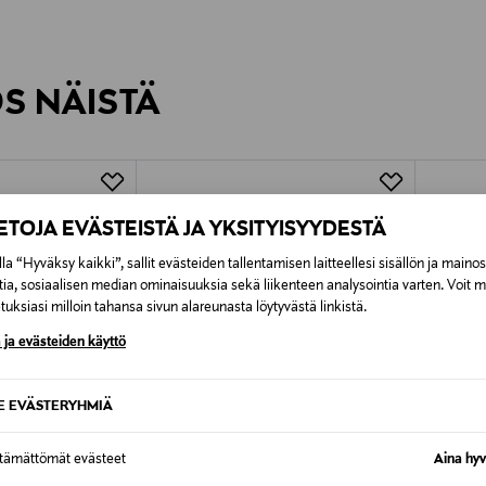
inen tilaukseesi. Voit palauttaa tilaamasi tuotteen 30 vuorokauden ku
0,00 € – 4,90 €
rvitse ilmoittaa palautuksesta etukäteen.
ÖS NÄISTÄ
7,90 €–50,00 € kuljetusyhtiöstä ja 
Alk. 6,90 €, kun toimitus on saatavi
IETOJA EVÄSTEISTÄ JA YKSITYISYYDESTÄ
la “Hyväksy kaikki”, sallit evästeiden tallentamisen laitteellesi sisällön ja maino
tia, sosiaalisen median ominaisuuksia sekä liikenteen analysointia varten. Voit 
uksiasi milloin tahansa sivun alareunasta löytyvästä linkistä.
 ja evästeiden käyttö
SE EVÄSTERYHMIÄ
ttämättömät evästeet
Aina hyv