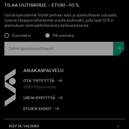
TILAA UUTISKIRJE
–
ETUSI
–
10 %
Uutiskirjeestämme löydät parhaat edut ja ajankohtaiset uutuudet.
Uutena tilaajana lähetämme sinulle etukoodin, jolla saat 10 %:n
alennuksen normaalihintaisesta kertaostoksesta.
Suomeksi
På svenska
ASIAKASPALVELU
OTA YHTEYTTÄ
+358 9 1211(pvm/mpm)
USEIN KYSYTTYÄ
ETUJEN EHDOT
NÄYTÄ VALIKKO