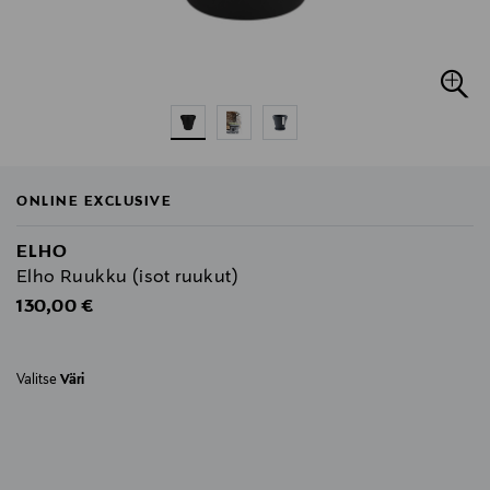
ONLINE EXCLUSIVE
ELHO
Elho Ruukku (isot ruukut)
Original Price
130,00 €
Valitse
Väri