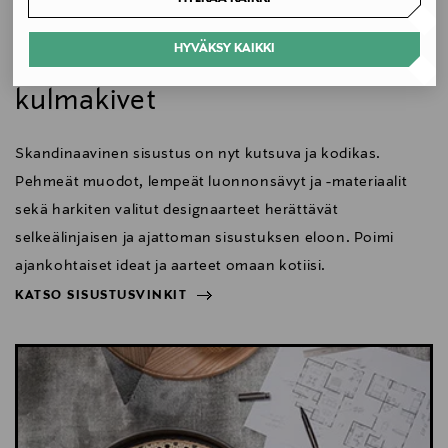
Avainsanat
Koti
HYVÄKSY KAIKKI
Skandinaavisen sisustuksen
Ruukku, istutusastia, altakastelu, ruukut ulos, ruukut
sisälle, isot ruukut ulos, espoo, kauniainen, tyylikkäät
kulmakivet
ruukut, kierrätysmuovi, ekologinen ruukku,
Skandinaavinen sisustus on nyt kutsuva ja kodikas.
Pehmeät muodot, lempeät luonnonsävyt ja -materiaalit
sekä harkiten valitut designaarteet herättävät
selkeälinjaisen ja ajattoman sisustuksen eloon. Poimi
ajankohtaiset ideat ja aarteet omaan kotiisi.
KATSO SISUSTUSVINKIT
NÄYTÄ VÄHEMMÄN
KATSO SISUSTUSVINKIT