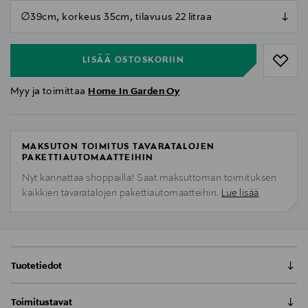
null
null
LISÄÄ OSTOSKORIIN
Myy ja toimittaa
Home In Garden Oy
MAKSUTON TOIMITUS TAVARATALOJEN
PAKETTIAUTOMAATTEIHIN
Nyt kannattaa shoppailla! Saat maksuttoman toimituksen
kaikkien tavaratalojen pakettiautomaatteihin.
Lue lisää
Tuotetiedot
Elho Pure Straight -muoviruukku
Toimitustavat
Elho- ruukut herättävät kasvit eloon. Näyttävät