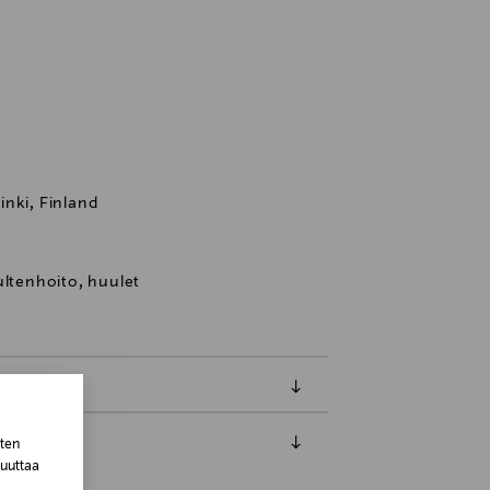
nki, Finland
ultenhoito, huulet
sten
muuttaa
luessa tuotteen vastaanottamisesta.