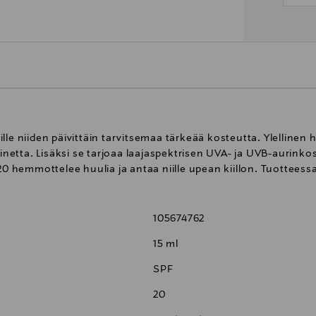
le niiden päivittäin tarvitsemaa tärkeää kosteutta. Ylellinen h
ainetta. Lisäksi se tarjoaa laajaspektrisen UVA- ja UVB-aurink
 20 hemmottelee huulia ja antaa niille upean kiillon. Tuotteess
105674762
15 ml
SPF
20