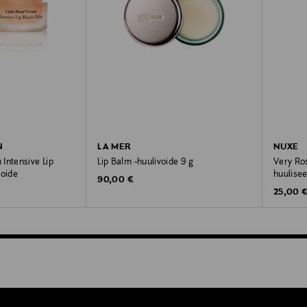
N
LA MER
NUXE
Intensive Lip
Lip Balm -huulivoide 9 g
Very Ro
voide
huulise
Original Price
90,00 €
Original
25,00 