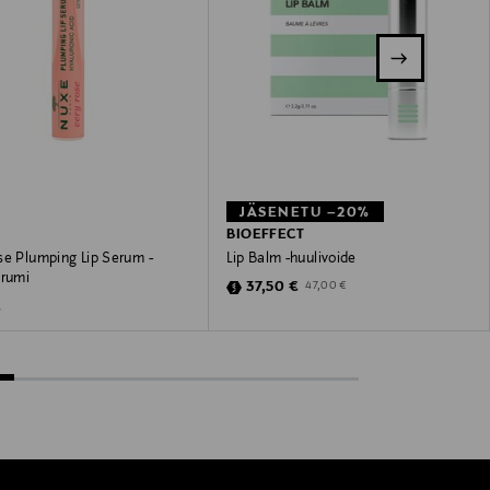
JÄSENETU –20%
BIOEFFECT
se Plumping Lip Serum -
Lip Balm -huulivoide
erumi
Discounted Price
Original Price
37,50 €
47,00 €
 Price
€