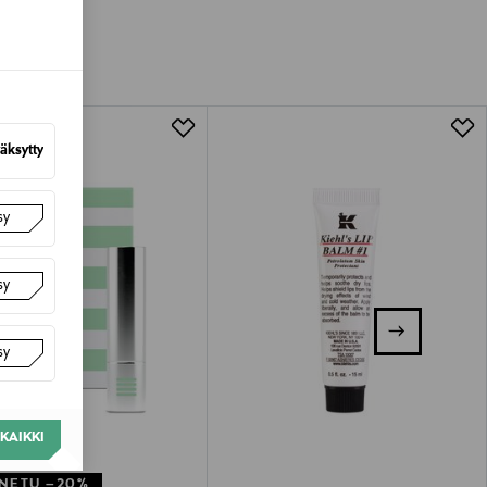
van tuotteen sinetin tulee olla ehjä.
tuotteen koosta riippuen
lla valittuun osoitteeseen.
äksytty
sy
sy
sy
KAIKKI
NETU –20%