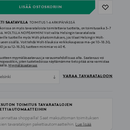
LISÄÄ OSTOSKORIIN
ETI SAATAVILLA
TOIMITUS 1-4 ARKIPÄIVÄSSÄ
korissa on myös tavarataloista toimitettavia tuotteita, on toimitusaika 3–7
ää. WOLTILLA NOPEAMMIN! Voit valita Helsingin tavaratalosta
aville tuotteille myös Wolt-pikatoimituksen, jos tilaat Helsingin Wolt-
lueen sisällä. Voit tehdä Wolt-tilauksia verkkokaupassa ma–pe 10–18.30,
.30 ja su 12–16.30, tuotteen minimiarvo 40 €.
 tuotteen myymäläsaatavuus ja varausmahdollisuus alta. Saatavuus voi
nopeastikin, joten tuotetiedoissa näyttämämme tieto pitää aina varmistaa
äällä.
Myymäläsaatavuus
VARAA TAVARATALOON
elsinki
SUTON TOIMITUS TAVARATALOJEN
ETTIAUTOMAATTEIHIN
kannattaa shoppailla! Saat maksuttoman toimituksen
kien tavaratalojen pakettiautomaatteihin.
Lue lisää