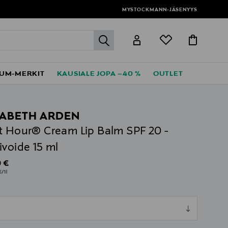
MYSTOCKMANN-JÄSENYYS
label.header.go
UM-MERKIT
KAUSIALE JOPA –40 %
OUTLET
ZABETH ARDEN
t Hour® Cream Lip Balm SPF 20 -
ivoide 15 ml
al Price
 €
€/1l
ull
l
ull