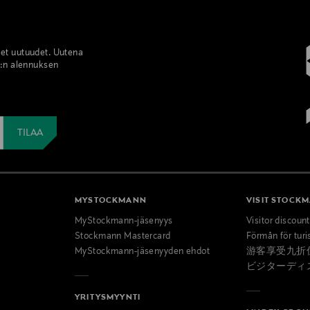
set uutuudet. Uutena
%:n alennuksen
MYSTOCKMANN
VISIT STOCK
MyStockmann-jäsenyys
Visitor discoun
Stockmann Mastercard
Förmån för turi
MyStockmann-jäsenyyden ehdot
游客享受九折
ビジターディ
YRITYSMYYNTI