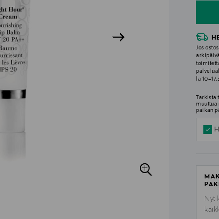
H
Jos ostos
arkipäiv
toimitett
palvelua
la 10–17
Tarkista
muuttua 
paikan p
H
MAK
PAK
Nyt 
kaik