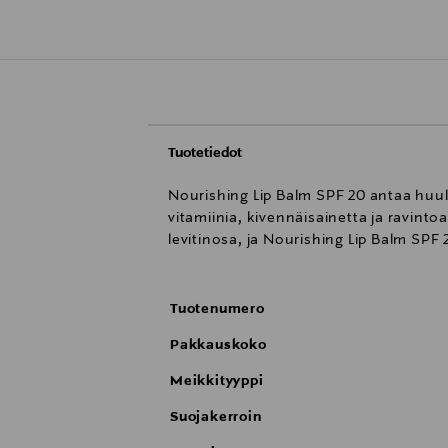
Tuotetiedot
Nourishing Lip Balm SPF 20 antaa huulil
vitamiinia, kivennäisainetta ja ravinto
levitinosa, ja Nourishing Lip Balm SPF
Tuotenumero
Pakkauskoko
Meikkityyppi
Suojakerroin