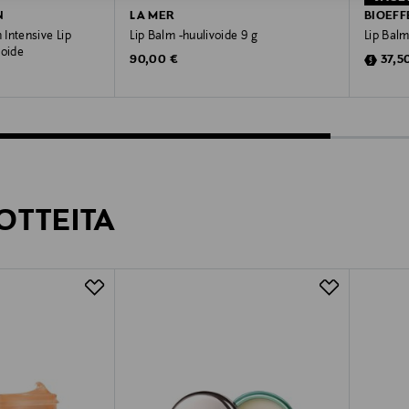
N
LA MER
BIOEFF
Intensive Lip
Lip Balm -huulivoide 9 g
Lip Balm
voide
Original Price
Disco
90,00 €
37,5
OTTEITA