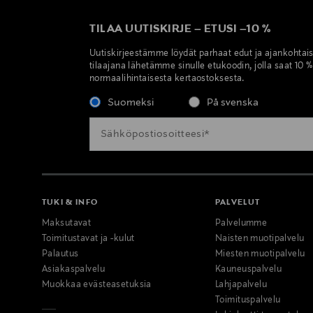
TILAA UUTISKIRJE
–
ETUSI
–
10 %
Uutiskirjeestämme löydät parhaat edut ja ajankohtai
tilaajana lähetämme sinulle etukoodin, jolla saat 10 
normaalihintaisesta kertaostoksesta.
Suomeksi
På svenska
TUKI & INFO
PALVELUT
Maksutavat
Palvelumme
Toimitustavat ja -kulut
Naisten muotipalvelu
Palautus
Miesten muotipalvelu
Asiakaspalvelu
Kauneuspalvelu
Muokkaa evästeasetuksia
Lahjapalvelu
Toimituspalvelu