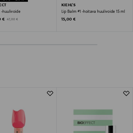
ECT
KIEHL'S
 -huulivoide
Lip Balm #1 -hoitava huulivoide 15 ml
unted Price
Original Price
Original Price
0 €
15,00 €
47,00 €