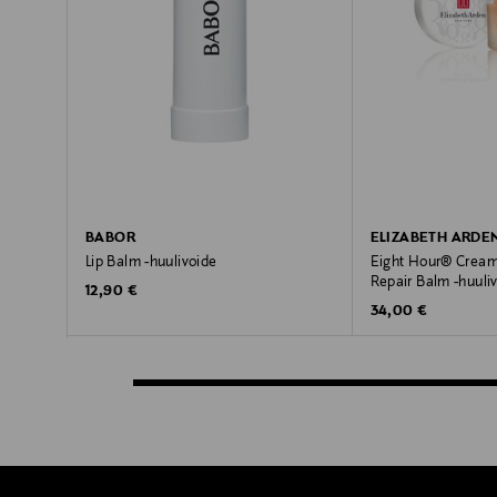
BABOR
ELIZABETH ARDE
Lip Balm -huulivoide
Eight Hour® Cream 
Repair Balm -huuli
Original Price
12,90 €
Original Price
34,00 €