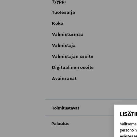
Tyyppi
Tuotesarja
Koko
Valmistusmaa
Valmistaja
Valmistajan osoite
Digitaalinen osoite
Avainsanat
Toimitustavat
LISÄT
Nouto tavaratalosta
Palautus
Valitsemal
personoin
Meille on hyvin tärkeää, että olet tyytyvä
Toimitus automaattiin tai noutopisteeseen
evästeaset