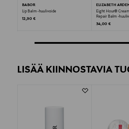
BABOR
ELIZABETH ARDE
Lip Balm -huulivoide
Eight Hour® Cream 
Repair Balm -huuli
Original Price
12,90 €
Original Price
34,00 €
LISÄÄ KIINNOSTAVIA TU