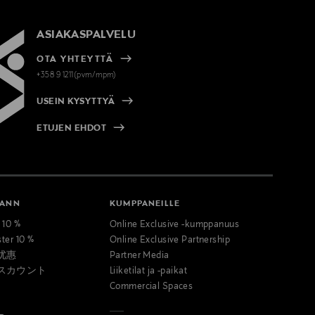
ASIAKASPALVELU
OTA YHTEYTTÄ
+358 9 1211(pvm/mpm)
USEIN KYSYTTYÄ
ETUJEN EHDOT
MANN
KUMPPANEILLE
t 10 %
Online Exclusive -kumppanuus
ster 10 %
Online Exclusive Partnership
优惠
Partner Media
スカウント
Liiketilat ja -paikat
Commercial Spaces