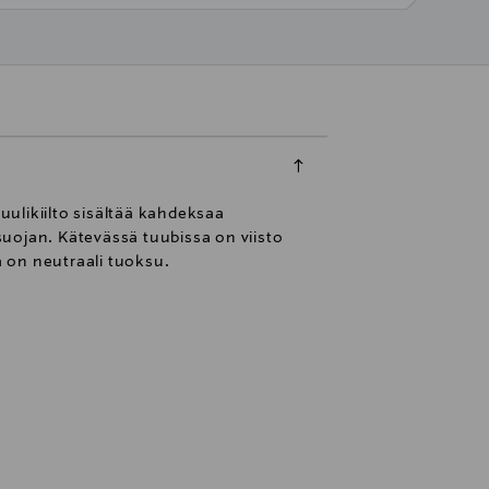
uulikiilto sisältää kahdeksaa
osuojan. Kätevässä tuubissa on viisto
a on neutraali tuoksu.