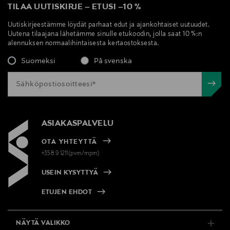
TILAA UUTISKIRJE
–
ETUSI
–
10 %
Uutiskirjeestämme löydät parhaat edut ja ajankohtaiset uutuudet.
Uutena tilaajana lähetämme sinulle etukoodin, jolla saat 10 %:n
alennuksen normaalihintaisesta kertaostoksesta.
Suomeksi
På svenska
ASIAKASPALVELU
OTA YHTEYTTÄ
+358 9 1211(pvm/mpm)
USEIN KYSYTTYÄ
ETUJEN EHDOT
NÄYTÄ VALIKKO