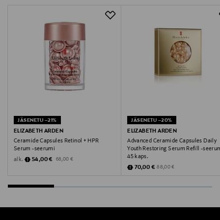
Digitaalinen osoite
info@saether.fi
Avainsanat
kapselit
JÄSENETU –21%
JÄSENETU –20%
ELIZABETH ARDEN
ELIZABETH ARDEN
Ceramide Capsules Retinol + HPR
Advanced Ceramide Capsules Daily
Serum -seerumi
Youth Restoring Serum Refill -seeru
45 kaps.
Discounted Price
Original Price
alk.
54,00 €
68,00 €
Discounted Price
Original Price
70,00 €
88,00 €