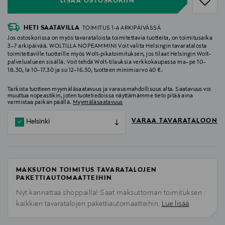
LISÄÄ OSTOSKORIIN
HETI SAATAVILLA
TOIMITUS 1-4 ARKIPÄIVÄSSÄ
Jos ostoskorissa on myös tavarataloista toimitettavia tuotteita, on toimitusaika
3–7 arkipäivää. WOLTILLA NOPEAMMIN! Voit valita Helsingin tavaratalosta
toimitettaville tuotteille myös Wolt-pikatoimituksen, jos tilaat Helsingin Wolt-
palvelualueen sisällä. Voit tehdä Wolt-tilauksia verkkokaupassa ma–pe 10–
18.30, la 10–17.30 ja su 12–16.30, tuotteen minimiarvo 40 €.
Tarkista tuotteen myymäläsaatavuus ja varausmahdollisuus alta. Saatavuus voi
muuttua nopeastikin, joten tuotetiedoissa näyttämämme tieto pitää aina
varmistaa paikan päällä.
Myymäläsaatavuus
VARAA TAVARATALOON
Helsinki
MAKSUTON TOIMITUS TAVARATALOJEN
PAKETTIAUTOMAATTEIHIN
Nyt kannattaa shoppailla! Saat maksuttoman toimituksen
kaikkien tavaratalojen pakettiautomaatteihin.
Lue lisää