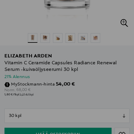
ELIZABETH ARDEN
Vitamin C Ceramide Capsules Radiance Renewal
Serum -kuivaöljyseerumi 30 kpl
21% Alennus
Discounted Price
54,00 €
MyStockmann-hinta
Original Price
68,00 €
Norm.
1,80 €/1kpl
2,27 €/1kpl
null
null