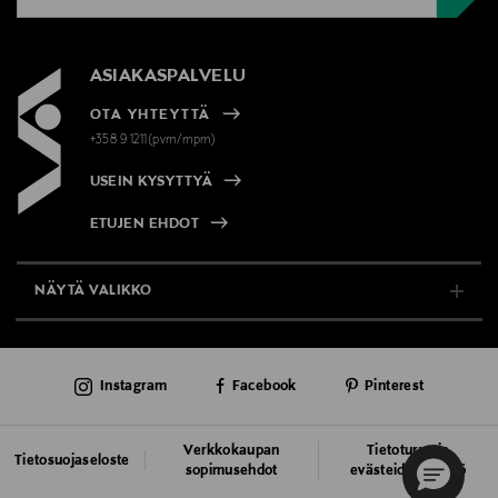
ASIAKASPALVELU
OTA YHTEYTTÄ
+358 9 1211(pvm/mpm)
USEIN KYSYTTYÄ
ETUJEN EHDOT
NÄYTÄ VALIKKO
TUKI & INFO
Instagram
Facebook
Pinterest
AJANKOHTAISTA
PALVELUT
Verkkokaupan
Tietoturva ja
Tietosuojaseloste
sopimusehdot
evästeiden käyttö
VASTUULLISUUS