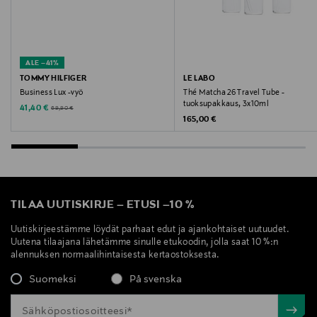
ALE –41%
TOMMY HILFIGER
LE LABO
Business Lux -vyö
Thé Matcha 26 Travel Tube -
tuoksupakkaus, 3x10ml
Discounted Price
Original Price
41,40 €
69,90 €
Original Price
165,00 €
TILAA UUTISKIRJE
–
ETUSI
–
10 %
Uutiskirjeestämme löydät parhaat edut ja ajankohtaiset uutuudet.
Uutena tilaajana lähetämme sinulle etukoodin, jolla saat 10 %:n
alennuksen normaalihintaisesta kertaostoksesta.
Suomeksi
På svenska