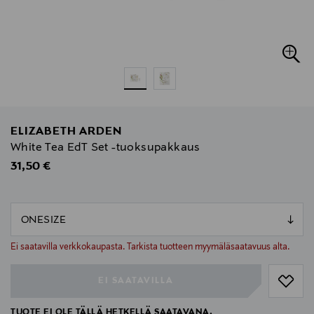
ELIZABETH ARDEN
White Tea EdT Set -tuoksupakkaus
Original Price
31,50 €
null
null
Ei saatavilla verkkokaupasta. Tarkista tuotteen myymäläsaatavuus alta.
EI SAATAVILLA
TUOTE EI OLE TÄLLÄ HETKELLÄ SAATAVANA.