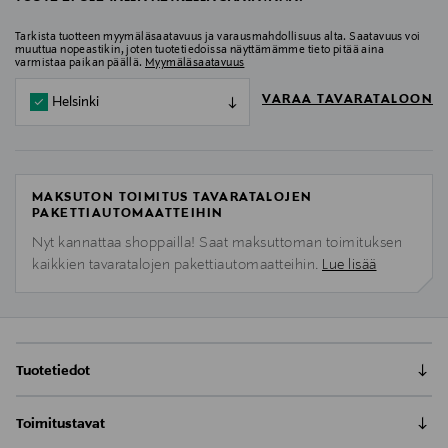
Tarkista tuotteen myymäläsaatavuus ja varausmahdollisuus alta. Saatavuus voi
muuttua nopeastikin, joten tuotetiedoissa näyttämämme tieto pitää aina
varmistaa paikan päällä.
Myymäläsaatavuus
VARAA TAVARATALOON
Helsinki
MAKSUTON TOIMITUS TAVARATALOJEN
PAKETTIAUTOMAATTEIHIN
Nyt kannattaa shoppailla! Saat maksuttoman toimituksen
kaikkien tavaratalojen pakettiautomaatteihin.
Lue lisää
Tuotetiedot
Elizabeth Arden White Tea -tuoksupakkaus on
Toimitustavat
harmoninen kokonaisuus, joka sisältää raikkaan Eau