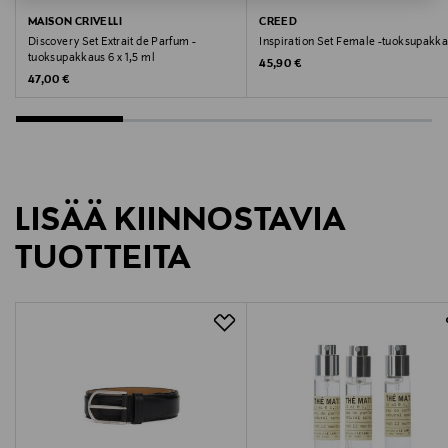
Valmistajan tuotenumero
MAISON CRIVELLI
CREED
Discovery Set Extrait de Parfum -
Inspiration Set Female -tuoksupakk
31070030024
tuoksupakkaus 6 x 1,5 ml
Original Price
45,90 €
Original Price
47,00 €
Valmistaja
Saether Oy
Valmistajan osoite
LISÄÄ KIINNOSTAVIA
Porkkalankatu 20C, 00180, Helsinki, Finland
TUOTTEITA
Digitaalinen osoite
info@saether.fi
Avainsanat
Elizabeth Arden, tuoksupakkaus, lahjasetti, hajuvesi,
vartalovoide