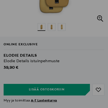
ONLINE EXCLUSIVE
ELODIE DETAILS
Elodie Details istuinpehmuste
Original Price
39,90 €
null
null
LISÄÄ OSTOSKORIIN
Myy ja toimittaa
A-T Lastenturva