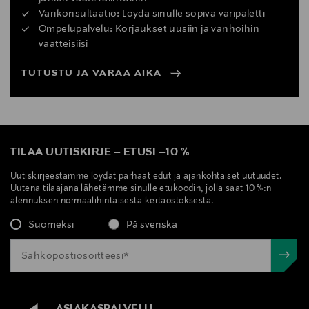
Värikonsultaatio: Löydä sinulle sopiva väripaletti
Ompelupalvelu: Korjaukset uusiin ja vanhoihin
vaatteisiisi
TUTUSTU JA VARAA AIKA
TILAA UUTISKIRJE
–
ETUSI
–
10 %
Uutiskirjeestämme löydät parhaat edut ja ajankohtaiset uutuudet.
Uutena tilaajana lähetämme sinulle etukoodin, jolla saat 10 %:n
alennuksen normaalihintaisesta kertaostoksesta.
Suomeksi
På svenska