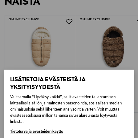
NÄISTÄ
1389586
LUE TARKEMMAT PALAUTUSOHJEET
Mitat: 32 x 85cm (leveys x pituus)
Voidaan pestä 40 asteessa
ONLINE EXCLUSIVE
ONLINE EXCLUSIVE
LISÄTIETOJA EVÄSTEISTÄ JA
YKSITYISYYDESTÄ
ALE –34%
ALE –33%
ELODIE DETAILS
ELODIE DETAILS
Valitsemalla “Hyväksy kaikki”, sallit evästeiden tallentamisen
Elodie Details lämpöpussi
Elodie Details lämpöpussi
laitteellesi sisällön ja mainosten personointia, sosiaalisen median
Discounted Price
Discounted Price
Original Price
Original Price
99,00 €
139,00 €
149,00 €
209,00 €
ominaisuuksia sekä liikenteen analysointia varten. Voit muuttaa
evästeasetuksiasi milloin tahansa sivun alareunasta löytyvästä
linkistä.
Tietoturva ja evästeiden käyttö