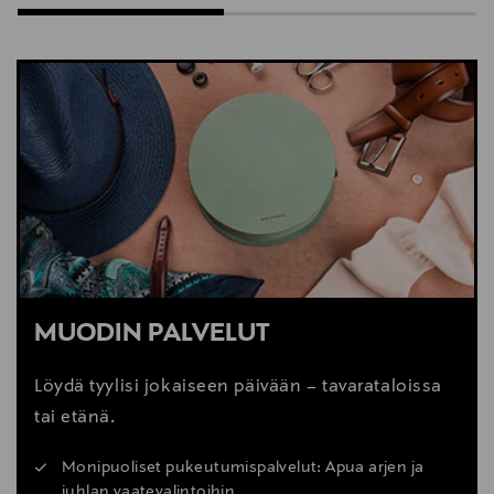
MUODIN PALVELUT
Löydä tyylisi jokaiseen päivään – tavarataloissa
tai etänä.
Monipuoliset pukeutumispalvelut: Apua arjen ja
juhlan vaatevalintoihin