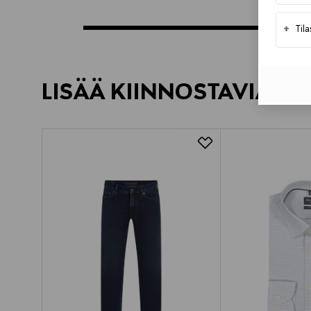
+
Til
LISÄÄ KIINNOSTAVIA TU