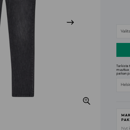
n
Vali
n
Tarkista
muuttua 
paikan p
Helsi
MAK
PAK
Nyt 