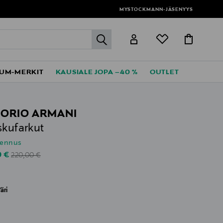
MYSTOCKMANN-JÄSENYYS
label.header.go
UM-MERKIT
KAUSIALE JOPA –40 %
OUTLET
ORIO ARMANI
skufarkut
lennus
Original Price
unted Price
0 €
220,00 €
äri