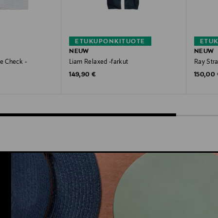
ETUKUPONKITUOTE
ETU
NEUW
NEUW
re Check -
Liam Relaxed -farkut
Ray Stra
Original Price
Original
149,90 €
150,00