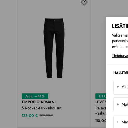
Pikatoimitus Wolt
LISÄT
Valitsemal
personoin
evästeaset
Tietoturva
HALLIT
+
Väl
ALE –41%
ETUKUPONKI
EMPORIO ARMANI
LEVI'S
+
Muk
5 Pocket -farkkuhousut
Relaxed Straight 
-farkut
Discounted Price
Original Price
123,00 €
209,00 €
Original Price
110,00 €
+
Mar