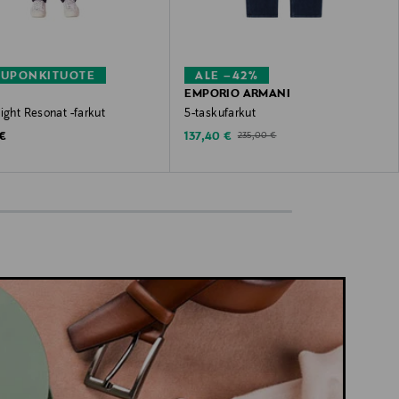
KUPONKITUOTE
ALE –42%
EMPORIO ARMANI
ight Resonat -farkut
5-taskufarkut
 Price
Discounted Price
Original Price
 €
137,40 €
235,00 €