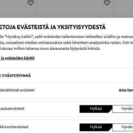
IETOJA EVÄSTEISTÄ JA YKSITYISYYDESTÄ
la “Hyväksy kaikki”, sallit evästeiden tallentamisen laitteellesi sisällön ja maino
tia, sosiaalisen median ominaisuuksia sekä liikenteen analysointia varten. Voit 
uksiasi milloin tahansa sivun alareunasta löytyvästä linkistä.
 ja evästeiden käyttö
SE EVÄSTERYHMIÄ
ttämättömät evästeet
Aina hyv
TUOTE
ALE –42%
ETU
EMPORIO ARMANI
EMPOR
autusevästeet
Hylkää
Hyväk
Welcome To The Ro
5-taskufarkut
5-taskuf
Discounted Price
Original
Original Price
137,40 €
265,00
235,00 €
kkinointievästeet
Hylkää
Hyväk