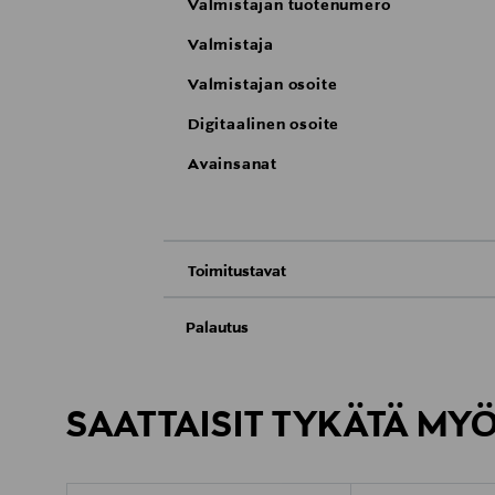
Valmistajan tuotenumero
Valmistaja
Valmistajan osoite
Digitaalinen osoite
Avainsanat
Toimitustavat
Nouto tavaratalosta
Palautus
Meille on hyvin tärkeää, että olet tyytyvä
Toimitus automaattiin tai noutopisteeseen
Palauttaminen on maksutonta eikä sinun ta
SAATTAISIT TYKÄTÄ MY
LUE TARKEMMAT PALAUTUSOHJEET
Kotiinkuljetus