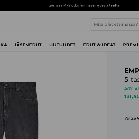
Lue lisää MyStockmann-jäsenyydestä
täältä
KKA
JÄSENEDUT
UUTUUDET
EDUT & IDEAT
PREMI
EMP
5-ta
40% A
Disco
131,4
Valitse
V