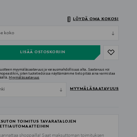
LÖYDÄ OMA KOKOSI
ull
tse koko
ull
LISÄÄ OSTOSKORIIN
 tuotteen myymäläsaatavuus ja varausmahdollisuus alta. Saatavuus voi
nopeastikin, joten tuotetiedoissa näyttämämme tieto pitää aina varmistaa
äällä.
Myymäläsaatavuus
MYYMÄLÄSAATAVUUS
nki
SUTON TOIMITUS TAVARATALOJEN
ETTIAUTOMAATTEIHIN
kannattaa shoppailla! Saat maksuttoman toimituksen