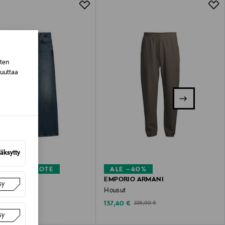
sten
muuttaa
äksytty
KUPONKITUOTE
ALE –40%
IO ARMANI
EMPORIO ARMANI
sy
arkut
Housut
 Price
Discounted Price
Original Price
 €
137,40 €
229,00 €
sy