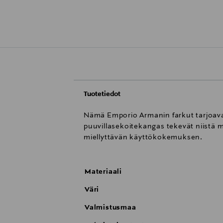
Tuotetiedot
Nämä Emporio Armanin farkut tarjoavat
puuvillasekoitekangas tekevät niistä
miellyttävän käyttökokemuksen.
Materiaali
Väri
Valmistusmaa