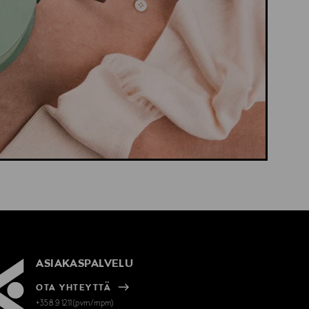
ASIAKASPALVELU
OTA YHTEYTTÄ
+358 9 1211(pvm/mpm)