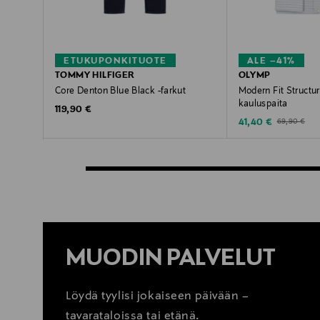
ETUKUPONKITUOTE
ALE –41%
TOMMY HILFIGER
OLYMP
Core Denton Blue Black -farkut
Modern Fit Structu
kauluspaita
Original Price
119,90 €
Discounted Price
Original Price
41,40 €
69,90 €
MUODIN PALVELUT
Löydä tyylisi jokaiseen päivään –
tavarataloissa tai etänä.