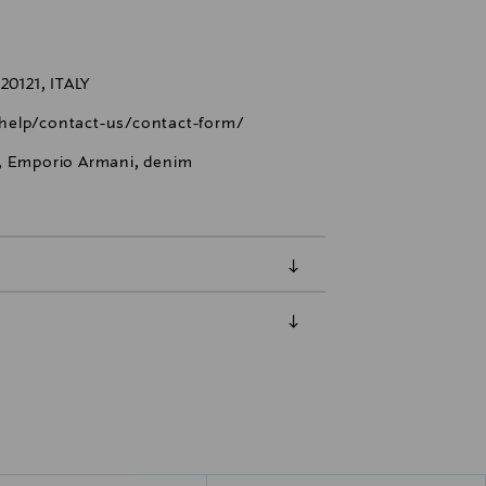
0121, ITALY
help/contact-us/contact-form/
t, Emporio Armani, denim
luessa tuotteen vastaanottamisesta.
tuotteen koosta riippuen
lla valittuun osoitteeseen.