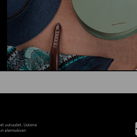
set uutuudet. Uutena
%:n alennuksen