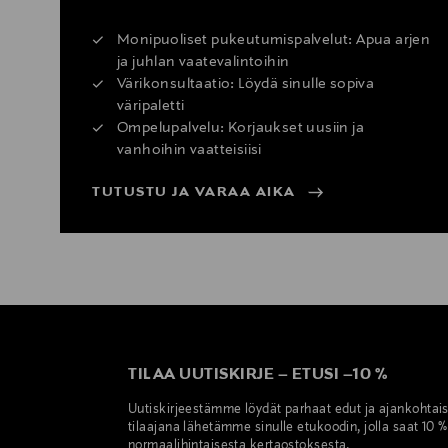
Monipuoliset pukeutumispalvelut: Apua arjen
ja juhlan vaatevalintoihin
Värikonsultaatio: Löydä sinulle sopiva
väripaletti
Ompelupalvelu: Korjaukset uusiin ja
vanhoihin vaatteisiisi
TUTUSTU JA VARAA AIKA
TILAA UUTISKIRJE
–
ETUSI
–
10 %
Uutiskirjeestämme löydät parhaat edut ja ajankohtai
tilaajana lähetämme sinulle etukoodin, jolla saat 10 
normaalihintaisesta kertaostoksesta.