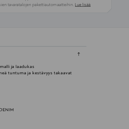
kien tavaratalojen pakettiautomaatteihin.
Lue lisää
alli ja laadukas
meä tuntuma ja kestävyys takaavat
 DENIM