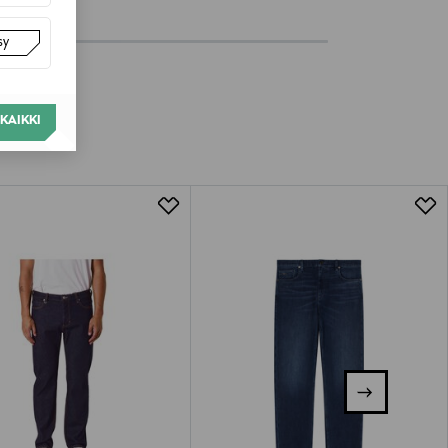
sy
KAIKKI