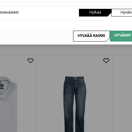
astoevästeet
Hylkää
Hyväk
HYVÄKSY 
HYLKÄÄ KAIKKI
OTTEITA