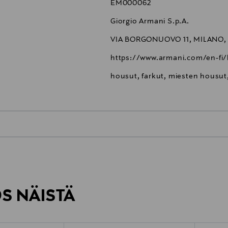
EM000062
Giorgio Armani S.p.A.
VIA BORGONUOVO 11, MILANO, 2
https://www.armani.com/en-fi/
housut, farkut, miesten housu
0,00 €
inen tilaukseesi. Voit palauttaa tilaamasi tuotteen 30 vuorokauden ku
0,00 € – 4,90 €
rvitse ilmoittaa palautuksesta etukäteen.
ÖS NÄISTÄ
7,90 €–50,00 € kuljetusyhtiöstä ja 
Alk. 6,90 €, kun toimitus on saatavi