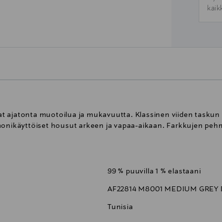
kaik
 ajatonta muotoilua ja mukavuutta. Klassinen viiden taskun m
 monikäyttöiset housut arkeen ja vapaa-aikaan. Farkkujen peh
99 % puuvilla 1 % elastaani
AF22814 M8001 MEDIUM GREY
Tunisia