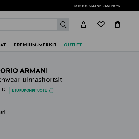
MYSTOCKMANN-JÄSENYYS
label.header.go
EAT
PREMIUM-MERKIT
OUTLET
ORIO ARMANI
hwear-uimashortsit
al Price
 €
ETUKUPONKITUOTE
äri