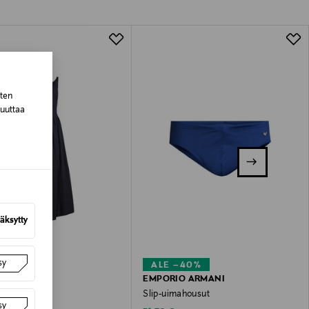
lla valittuun osoitteeseen.
sten
muuttaa
äksytty
sy
–41%
ALE –40%
IO ARMANI
EMPORIO ARMANI
Slip-uimahousut
sy