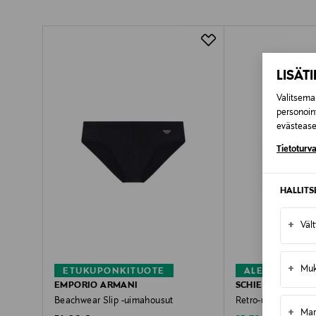
Pikatoimitus Wolt
LISÄT
Valitsemal
personoin
evästeaset
Tietoturva
HALLIT
+
Väl
+
Muk
ETUKUPONKITUOTE
ALE –40%
EMPORIO ARMANI
SCHIESSER
Beachwear Slip -uimahousut
Retro-uimahousut
+
Mar