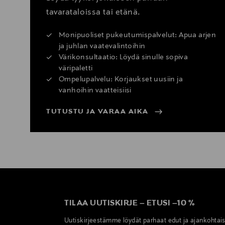
tavarataloissa tai etänä.
Monipuoliset pukeutumispalvelut: Apua arjen
ja juhlan vaatevalintoihin
Värikonsultaatio: Löydä sinulle sopiva
väripaletti
Ompelupalvelu: Korjaukset uusiin ja
vanhoihin vaatteisiisi
TUTUSTU JA VARAA AIKA
TILAA UUTISKIRJE
–
ETUSI
–
10 %
Uutiskirjeestämme löydät parhaat edut ja ajankohtai