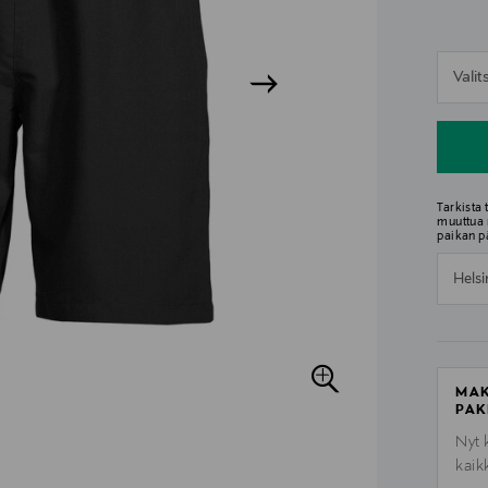
n
Vali
n
Tarkista
muuttua 
paikan p
Helsi
MAK
PAK
Nyt 
kaik