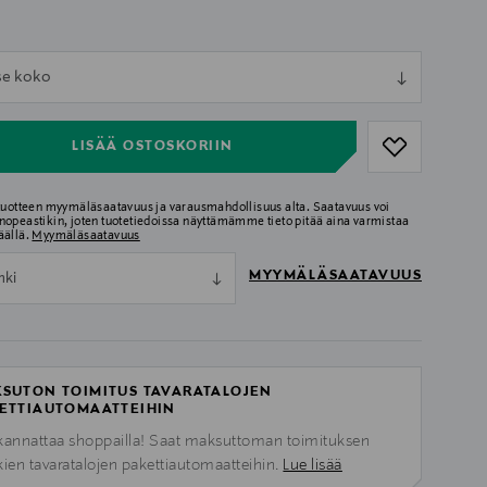
ull
tse koko
ull
LISÄÄ OSTOSKORIIN
 tuotteen myymäläsaatavuus ja varausmahdollisuus alta. Saatavuus voi
nopeastikin, joten tuotetiedoissa näyttämämme tieto pitää aina varmistaa
äällä.
Myymäläsaatavuus
MYYMÄLÄSAATAVUUS
nki
SUTON TOIMITUS TAVARATALOJEN
ETTIAUTOMAATTEIHIN
kannattaa shoppailla! Saat maksuttoman toimituksen
kien tavaratalojen pakettiautomaatteihin.
Lue lisää