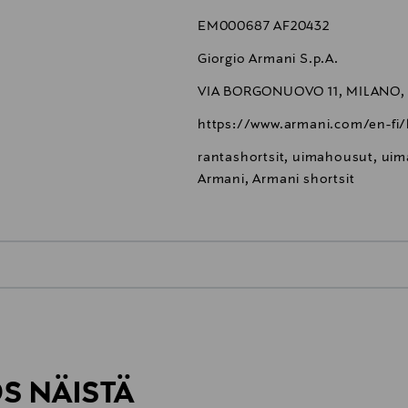
EM000687 AF20432
Giorgio Armani S.p.A.
VIA BORGONUOVO 11, MILANO, 2
https://www.armani.com/en-fi/
rantashortsit, uimahousut, uim
Armani, Armani shortsit
0,00 €
inen tilaukseesi. Voit palauttaa tilaamasi tuotteen 30 vuorokauden ku
0,00 € – 4,90 €
rvitse ilmoittaa palautuksesta etukäteen.
ÖS NÄISTÄ
7,90 €–50,00 € kuljetusyhtiöstä ja 