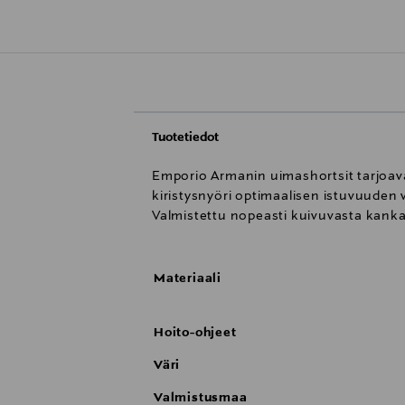
Tuotetiedot
Emporio Armanin uimashortsit tarjoavat
kiristysnyöri optimaalisen istuvuuden
Valmistettu nopeasti kuivuvasta kankaas
Materiaali
Hoito-ohjeet
Väri
Valmistusmaa