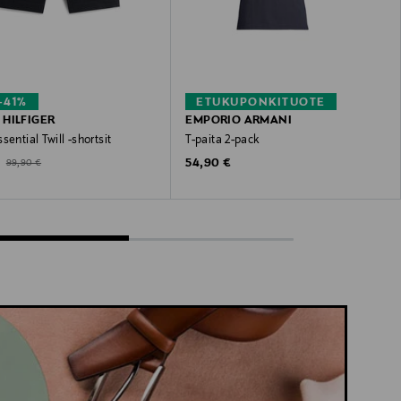
–41%
ETUKUPONKITUOTE
HILFIGER
EMPORIO ARMANI
sential Twill -shortsit
T-paita 2-pack
ted Price
Original Price
Original Price
€
54,90 €
99,90 €