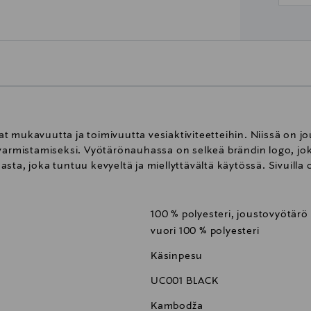
 mukavuutta ja toimivuutta vesiaktiviteetteihin. Niissä on j
 varmistamiseksi. Vyötärönauhassa on selkeä brändin logo, jok
ta, joka tuntuu kevyeltä ja miellyttävältä käytössä. Sivuilla 
100 % polyesteri, joustovyötärö 
vuori 100 % polyesteri
Käsinpesu
UC001 BLACK
Kambodža