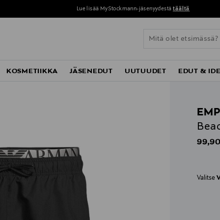
Lue lisää MyStockmann-jäsenyydestä
täältä
KOSMETIIKKA
JÄSENEDUT
UUTUUDET
EDUT & ID
EMP
Beac
Origin
99,90
Valitse
V