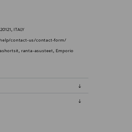
0121, ITALY
help/contact-us/contact-form/
ashortsit, ranta-asusteet, Emporio
luessa tuotteen vastaanottamisesta.
tuotteen koosta riippuen