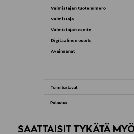
Valmistajan tuotenumero
Valmistaja
Valmistajan osoite
Digitaalinen osoite
Avainsanat
Toimitustavat
Nouto tavaratalosta
Palautus
Meille on hyvin tärkeää, että olet tyytyvä
Toimitus automaattiin tai noutopisteeseen
Palauttaminen on maksutonta eikä sinun ta
SAATTAISIT TYKÄTÄ MY
LUE TARKEMMAT PALAUTUSOHJEET
Kotiinkuljetus