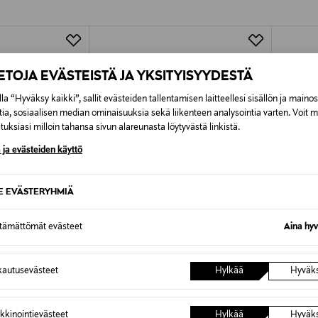
Alk. 6,90 €, kun toimitus on saatavi
IETOJA EVÄSTEISTÄ JA YKSITYISYYDESTÄ
la “Hyväksy kaikki”, sallit evästeiden tallentamisen laitteellesi sisällön ja maino
tia, sosiaalisen median ominaisuuksia sekä liikenteen analysointia varten. Voit 
uksiasi milloin tahansa sivun alareunasta löytyvästä linkistä.
 ja evästeiden käyttö
SE EVÄSTERYHMIÄ
ttämättömät evästeet
Aina hyv
autusevästeet
Hylkää
Hyväk
ALE –60%
ALE 
PAUL SMITH
EMPOR
Stripe-uimashortsit
Mekko
kkinointievästeet
Hylkää
Hyväk