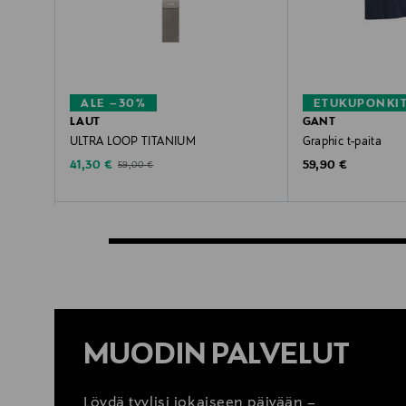
ALE –30%
ETUKUPONKI
LAUT
GANT
ULTRA LOOP TITANIUM
Graphic t-paita
Discounted Price
Original Price
Original Price
41,30 €
59,90 €
59,00 €
MUODIN PALVELUT
Löydä tyylisi jokaiseen päivään –