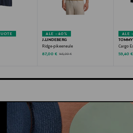
TUOTE
ALE –40%
ALE 
J.LINDEBERG
TOMMY 
Ridge-pikeeneule
Cargo Es
Discounted Price
Discoun
Original Price
87,00 €
59,40 
145,00 €