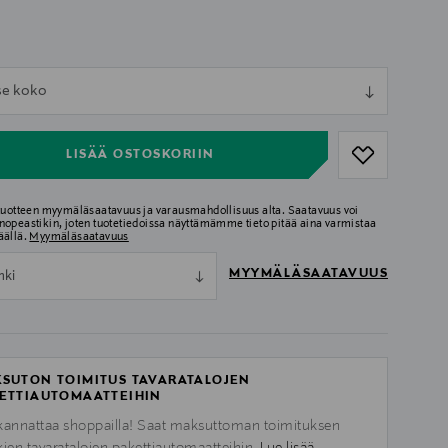
ull
tse koko
ull
LISÄÄ OSTOSKORIIN
 tuotteen myymäläsaatavuus ja varausmahdollisuus alta. Saatavuus voi
nopeastikin, joten tuotetiedoissa näyttämämme tieto pitää aina varmistaa
äällä.
Myymäläsaatavuus
MYYMÄLÄSAATAVUUS
nki
SUTON TOIMITUS TAVARATALOJEN
ETTIAUTOMAATTEIHIN
kannattaa shoppailla! Saat maksuttoman toimituksen