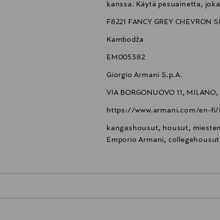
kanssa. Käytä pesuainetta, joka 
F8221 FANCY GREY CHEVRON S
Kambodža
EM005382
Giorgio Armani S.p.A.
VIA BORGONUOVO 11, MILANO, 2
https://www.armani.com/en-fi/
kangashousut, housut, miesten
Emporio Armani, collegehousut
0,00 €