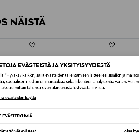
inen tilaukseesi. Voit palauttaa tilaamasi tuotteen 30 vuorokauden ku
0,00 € – 4,90 €
rvitse ilmoittaa palautuksesta etukäteen.
ÖS NÄISTÄ
7,90 €–50,00 € kuljetusyhtiöstä ja 
Alk. 6,90 €, kun toimitus on saatavi
IETOJA EVÄSTEISTÄ JA YKSITYISYYDESTÄ
la “Hyväksy kaikki”, sallit evästeiden tallentamisen laitteellesi sisällön ja maino
tia, sosiaalisen median ominaisuuksia sekä liikenteen analysointia varten. Voit 
uksiasi milloin tahansa sivun alareunasta löytyvästä linkistä.
 ja evästeiden käyttö
SE EVÄSTERYHMIÄ
ttämättömät evästeet
Aina hyv