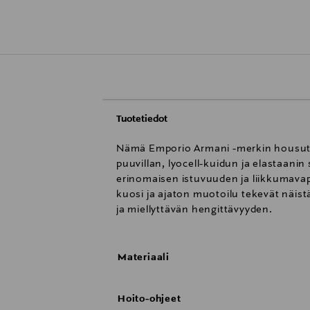
Tuotetiedot
Nämä Emporio Armani -merkin housut o
puuvillan, lyocell-kuidun ja elastaan
erinomaisen istuvuuden ja liikkumavap
kuosi ja ajaton muotoilu tekevät näis
ja miellyttävän hengittävyyden.
Materiaali
Hoito-ohjeet