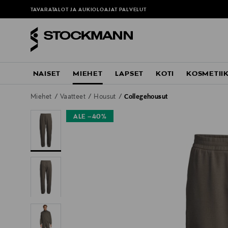
TAVARATALOT JA AUKIOLOAJAT
PALVELUT
NAISET
MIEHET
LAPSET
KOTI
KOSMETII
Miehet
Vaatteet
Housut
Collegehousut
ALE –40%