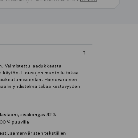
kien tavaratalojen pakettiautomaatteihin.
Lue lisää
n. Valmistettu laadukkaasta
vän käytön. Housujen muotoilu takaa
rkipukeutumiseenkin. Hienovarainen
riaalin yhdistelmä takaa kestävyyden
 elastaani, sisäkangas 92 %
100 % puuvilla
ti, samanväristen tekstiilien