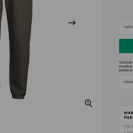
n
Vali
n
Tarkista
muuttua 
paikan p
Helsi
MAK
PAK
Nyt 