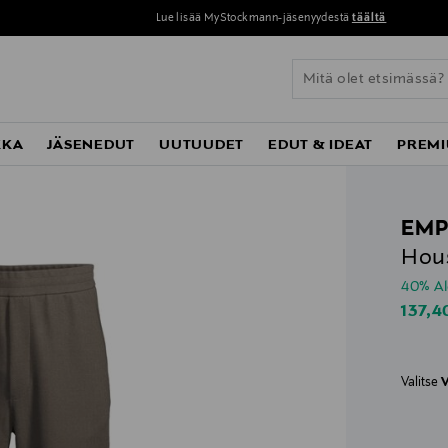
Lue lisää MyStockmann-jäsenyydestä
täältä
KKA
JÄSENEDUT
UUTUUDET
EDUT & IDEAT
PREMI
EMP
Hou
40% A
Disco
137,4
Valitse
V