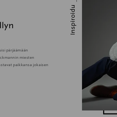
Inspiroidu
llyn
tuisi pärjäämään
tockmannin miesten
astavat paikkansa jokaisen