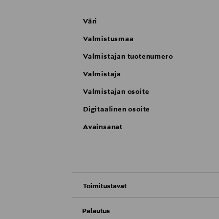
Väri
Valmistusmaa
Valmistajan tuotenumero
Valmistaja
Valmistajan osoite
Digitaalinen osoite
Avainsanat
Toimitustavat
Nouto tavaratalosta
Palautus