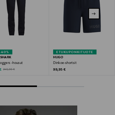
–40%
ETUKUPONKITUOTE
 SHARK
HUGO
oggers -housut
Dinkoe-shortsit
ted Price
Original Price
Original Price
€
99,95 €
240,00 €