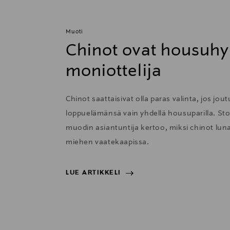
Muoti
Chinot ovat housuhy
moniottelija
Chinot saattaisivat olla paras valinta, jos jou
loppuelämänsä vain yhdellä housuparilla. S
muodin asiantuntija kertoo, miksi chinot lun
miehen vaatekaapissa.
LUE ARTIKKELI