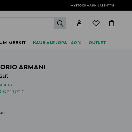
MYSTOCKMANN-JÄSENYYS
label.header.go
UM-MERKIT
KAUSIALE JOPA –40 %
OUTLET
ORIO ARMANI
sut
lennus
Original Price
unted Price
0 €
229,00 €
äri