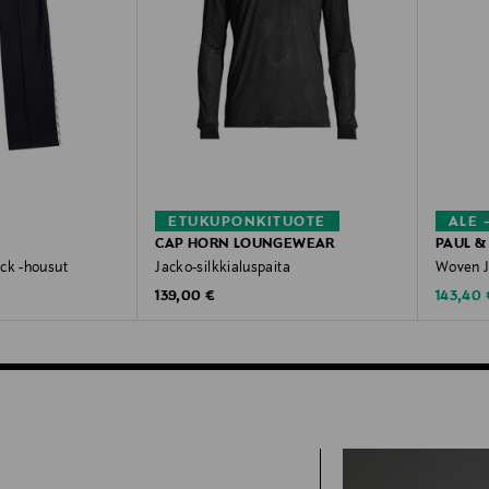
ETUKUPONKITUOTE
ALE 
CAP HORN LOUNGEWEAR
PAUL &
ck -housut
Jacko-silkkialuspaita
Woven J
Original Price
Discoun
e
139,00 €
143,40 