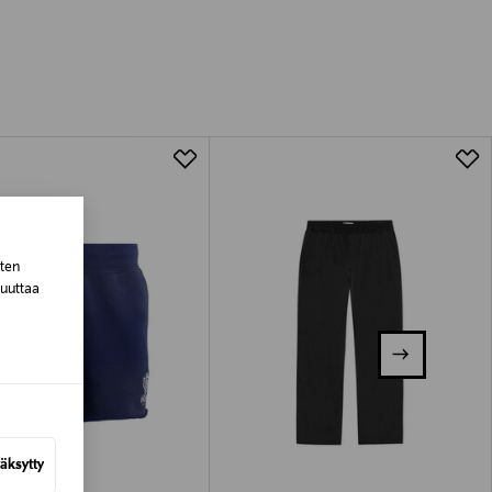
luessa tuotteen vastaanottamisesta.
tuotteen koosta riippuen
lla valittuun osoitteeseen.
sten
muuttaa
äksytty