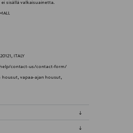
ei sisällä valkaisuainetta.
MALL
0121, ITALY
help/contact-us/contact-form/
 housut, vapaa-ajan housut,