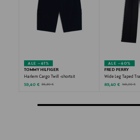
ALE –41%
ALE –40%
TOMMY HILFIGER
FRED PERRY
Harlem Cargo Twill -shortsit
Wide Leg Taped Tra
Discounted Price
Discounted Price
Original Price
Original Pric
59,40 €
89,40 €
99,90 €
149,00 €