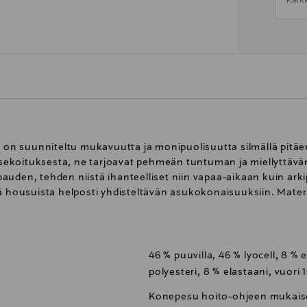
kaik
n suunniteltu mukavuutta ja monipuolisuutta silmällä pitäe
in sekoituksesta, ne tarjoavat pehmeän tuntuman ja miellyttä
auden, tehden niistä ihanteelliset niin vapaa-aikaan kuin a
tä housuista helposti yhdisteltävän asukokonaisuuksiin. Mate
46 % puuvilla, 46 % lyocell, 8 %
polyesteri, 8 % elastaani, vuori 
Konepesu hoito-ohjeen mukaises