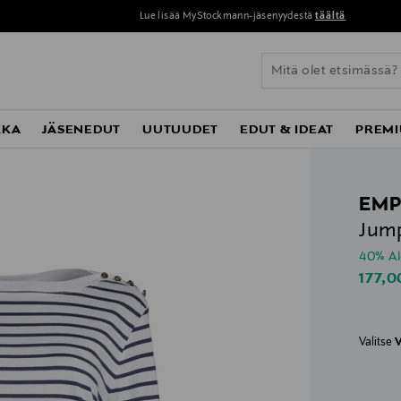
Perustoimitus 0 € yli 120 euron ostoksista!
KKA
JÄSENEDUT
UUTUUDET
EDUT & IDEAT
PREMI
EMP
Jump
40% A
Disco
177,0
Valitse
V