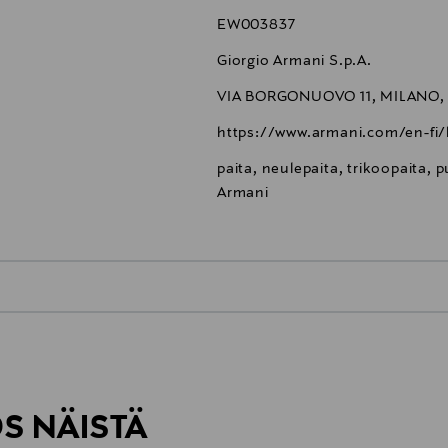
EW003837
Giorgio Armani S.p.A.
VIA BORGONUOVO 11, MILANO, 2
https://www.armani.com/en-fi/
paita, neulepaita, trikoopaita, 
Armani
0,00 €
inen tilaukseesi. Voit palauttaa tilaamasi tuotteen 30 vuorokauden ku
0,00 € – 4,90 €
rvitse ilmoittaa palautuksesta etukäteen.
ÖS NÄISTÄ
7,90 €–50,00 € kuljetusyhtiöstä ja 