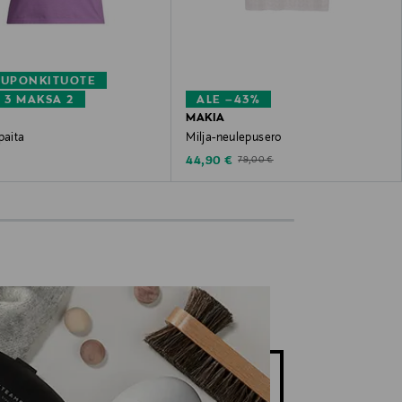
KUPONKITUOTE
 3 MAKSA 2
ALE –43%
MAKIA
paita
Milja-neulepusero
 Price
Discounted Price
Original Price
44,90 €
79,00 €