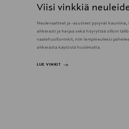
Viisi vinkkiä neulei
Neulevaatteet ja -asusteet pysyvät kauniina, 
ahkerasti ja harjaa sekä höyryttää silloin täl
vaatehuoltovinkit, niin lempineuleesi palvelee 
ahkerasta käytöstä huolimatta.
LUE VINKIT
LUE VINKIT