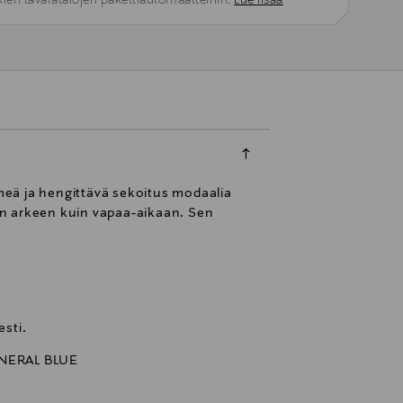
kien tavaratalojen pakettiautomaatteihin.
Lue lisää
hmeä ja hengittävä sekoitus modaalia
iin arkeen kuin vapaa-aikaan. Sen
sti.
NERAL BLUE