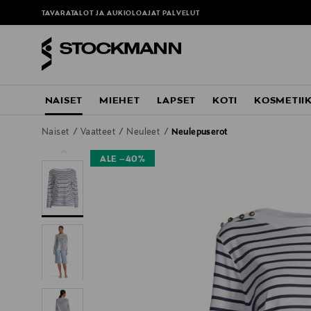
ä
TAVARATALOT JA AUKIOLOAJAT
PALVELUT
NAISET
MIEHET
LAPSET
KOTI
KOSMETII
Naiset
Vaatteet
Neuleet
Neulepuserot
ALE –40%