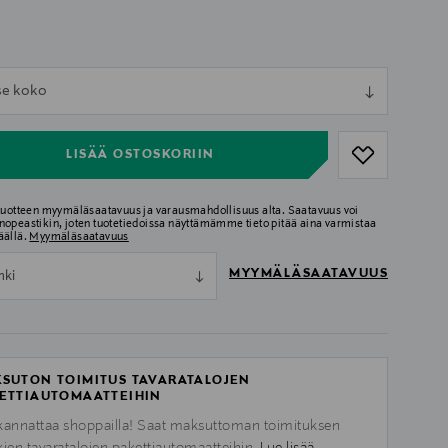
ull
tse koko
ull
LISÄÄ OSTOSKORIIN
 tuotteen myymäläsaatavuus ja varausmahdollisuus alta. Saatavuus voi
nopeastikin, joten tuotetiedoissa näyttämämme tieto pitää aina varmistaa
äällä.
Myymäläsaatavuus
MYYMÄLÄSAATAVUUS
nki
SUTON TOIMITUS TAVARATALOJEN
ETTIAUTOMAATTEIHIN
kannattaa shoppailla! Saat maksuttoman toimituksen