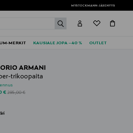
MYSTOCKMANN-JÄSENYYS
label.header.go
UM-MERKIT
KAUSIALE JOPA –40 %
OUTLET
ORIO ARMANI
er-trikoopaita
lennus
Original Price
unted Price
0 €
295,00 €
äri