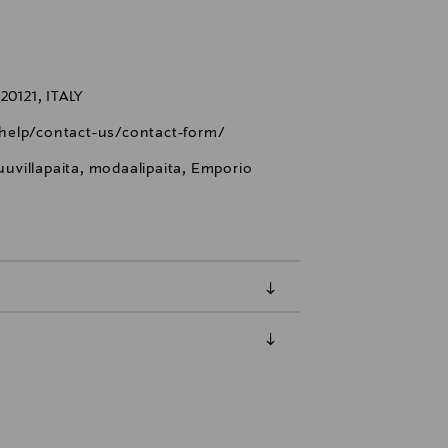
0121, ITALY
help/contact-us/contact-form/
puuvillapaita, modaalipaita, Emporio
luessa tuotteen vastaanottamisesta.
tuotteen koosta riippuen