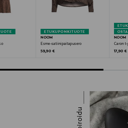
ETU
TUOTE
ETUKUPONKITUOTE
OSTA
NOOM
NOOM
ko
Esme-satiinipaitapusero
Caron t-
Original Price
Original
59,90 €
17,90 €
Inspiroidu