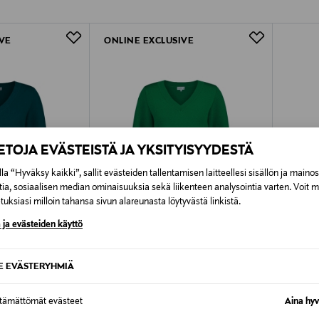
Alk. 6,90 €, kun toimitus on saatavi
VE
ONLINE EXCLUSIVE
IETOJA EVÄSTEISTÄ JA YKSITYISYYDESTÄ
la “Hyväksy kaikki”, sallit evästeiden tallentamisen laitteellesi sisällön ja maino
tia, sosiaalisen median ominaisuuksia sekä liikenteen analysointia varten. Voit 
uksiasi milloin tahansa sivun alareunasta löytyvästä linkistä.
 ja evästeiden käyttö
SE EVÄSTERYHMIÄ
ALE –50%
ALE 
NAKOA
LAUREN
 Teal
Kelly Jumper, Holly Green
Border 
ttämättömät evästeet
Aina hyv
Original Price
e