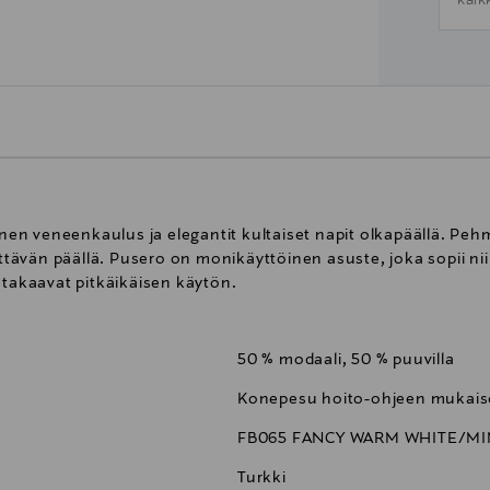
kaik
sinen veneenkaulus ja elegantit kultaiset napit olkapäällä. Pe
lyttävän päällä. Pusero on monikäyttöinen asuste, joka sopii n
 takaavat pitkäikäisen käytön.
50 % modaali, 50 % puuvilla
Konepesu hoito-ohjeen mukaise
FB065 FANCY WARM WHITE/MI
Turkki