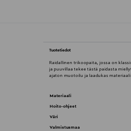
Tuotetiedot
Raidallinen trikoopaita, jossa on klas
ja puuvillaa tekee tästä paidasta miel
ajaton muotoilu ja laadukas materiaali
Materiaali
Hoito-ohjeet
Väri
Valmistusmaa