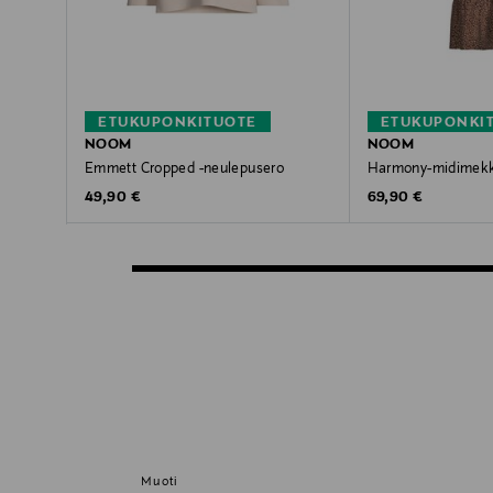
ETUKUPONKITUOTE
ETUKUPONKI
NOOM
NOOM
Emmett Cropped -neulepusero
Harmony-midimek
Original Price
Original Price
49,90 €
69,90 €
Muoti