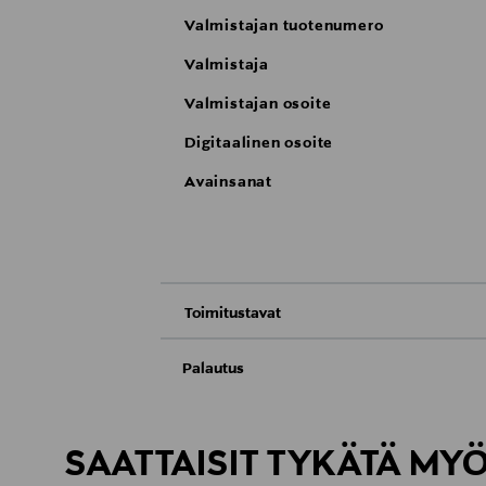
Valmistajan tuotenumero
Valmistaja
Valmistajan osoite
Digitaalinen osoite
Avainsanat
Toimitustavat
Nouto tavaratalosta
Palautus
Meille on hyvin tärkeää, että olet tyytyvä
Toimitus automaattiin tai noutopisteeseen
Palauttaminen on maksutonta eikä sinun ta
SAATTAISIT TYKÄTÄ MY
LUE TARKEMMAT PALAUTUSOHJEET
Kotiinkuljetus