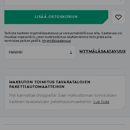
null
LISÄÄ OSTOSKORIIN
Tarkista tuotteen myymäläsaatavuus ja varausmahdollisuus alta. Saatavuus voi
muuttua nopeastikin, joten tuotetiedoissa näyttämämme tieto pitää aina
varmistaa paikan päällä.
Myymäläsaatavuus
MYYMÄLÄSAATAVUUS
Helsinki
MAKSUTON TOIMITUS TAVARATALOJEN
PAKETTIAUTOMAATTEIHIN
Nyt kannattaa shoppailla! Saat maksuttoman toimituksen
kaikkien tavaratalojen pakettiautomaatteihin.
Lue lisää