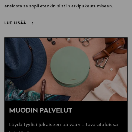
ansiosta se sopii etenkin siistiin arkipukeutumiseen.
LUE LISÄÄ
NÄYTÄ VÄHEMMÄN
LUE LISÄÄ
MUODIN PALVELUT
Löydä tyylisi jokaiseen päivään – tavarataloissa