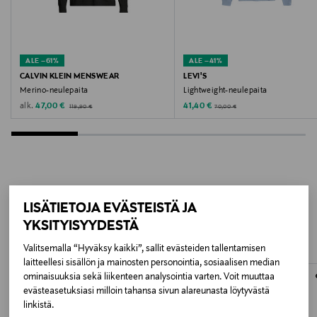
Valmistusmaa
Kiina
ALE –61%
ALE –41%
Valmistajan tuotenumero
CALVIN KLEIN MENSWEAR
LEVI'S
Merino-neulepaita
Lightweight-neulepaita
EM006586
Original Price
Discounted Price
Discounted Price
alk.
Original Price
47,00 €
41,40 €
70,00 €
119,90 €
Valmistaja
Giorgio Armani S.p.A.
Valmistajan osoite
LISÄÄ KIINNOSTAVIA
LISÄTIETOJA EVÄSTEISTÄ JA
VIA BORGONUOVO 11, MILANO, 20121, ITALY
YKSITYISYYDESTÄ
TUOTTEITA
Valitsemalla “Hyväksy kaikki”, sallit evästeiden tallentamisen
Digitaalinen osoite
laitteellesi sisällön ja mainosten personointia, sosiaalisen median
https://www.armani.com/en-fi/help/contact-
ominaisuuksia sekä liikenteen analysointia varten. Voit muuttaa
evästeasetuksiasi milloin tahansa sivun alareunasta löytyvästä
us/contact-form/
linkistä.