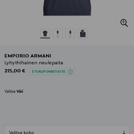
EMPORIO ARMANI
Lyhythihainen neulepaita
Original Price
215,00 €
ETUKUPONKITUOTE
Valitse
Väri
null