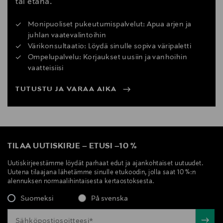
tai etänä.
Monipuoliset pukeutumispalvelut: Apua arjen ja
juhlan vaatevalintoihin
Värikonsultaatio: Löydä sinulle sopiva väripaletti
Ompelupalvelu: Korjaukset uusiin ja vanhoihin
vaatteisiisi
TUTUSTU JA VARAA AIKA
TILAA UUTISKIRJE
–
ETUSI
–
10 %
Uutiskirjeestämme löydät parhaat edut ja ajankohtaiset uutuudet.
Uutena tilaajana lähetämme sinulle etukoodin, jolla saat 10 %:n
alennuksen normaalihintaisesta kertaostoksesta.
Suomeksi
På svenska