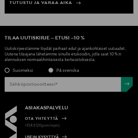
TUTUSTU JA VARAA AIKA
TILAA UUTISKIRJE
–
ETUSI
–
10 %
Uutiskirjeestämme löydät parhaat edut ja ajankohtaiset uutuudet.
Uutena tilaajana lähetämme sinulle etukoodin, jolla saat 10 %:n
alennuksen normaalihintaisesta kertaostoksesta.
Suomeksi
På svenska
ASIAKASPALVELU
OTA YHTEYTTÄ
+358 9 1211(pvm/mpm)
USEIN KYSYTTYÄ