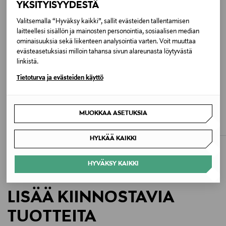
YKSITYISYYDESTÄ
Hoito-ohjeet
Valitsemalla “Hyväksy kaikki”, sallit evästeiden tallentamisen
laitteellesi sisällön ja mainosten personointia, sosiaalisen median
Pesu tuotteen hoito-ohjeiden mukaan
ominaisuuksia sekä liikenteen analysointia varten. Voit muuttaa
evästeasetuksiasi milloin tahansa sivun alareunasta löytyvästä
Väri
linkistä.
UB044 LIGHT BLUE
Tietoturva ja evästeiden käyttö
ALE –40%
ALE –40%
Koko
FRAAS
FRAAS
MUOKKAA ASETUKSIA
Huivi
Huivi
One size
Discounted Price
Discounted Price
Original Price
Original Price
23,90 €
23,90 €
39,95 €
39,95 €
HYLKÄÄ KAIKKI
Valmistusmaa
Italia
HYVÄKSY KAIKKI
Valmistajan tuotenumero
LISÄÄ KIINNOSTAVIA
EW004574
TUOTTEITA