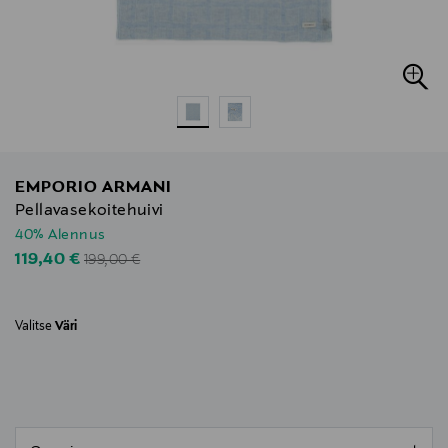
EMPORIO ARMANI
Pellavasekoitehuivi
40% Alennus
Original Price
Discounted Price
119,40 €
199,00 €
Valitse
Väri
null