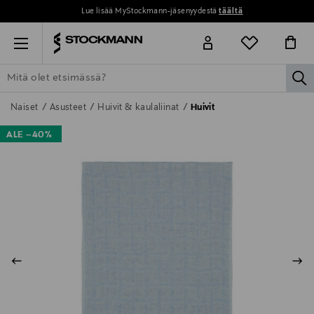
Lue lisää MyStockmann-jäsenyydestä
täältä
Menu
la
ETSI KAIKKI
NAISET
MIEHET
LAPSET
KOTI
KOSMETIIK
Naiset
Asusteet
Huivit & kaulaliinat
Huivit
ALE –40%