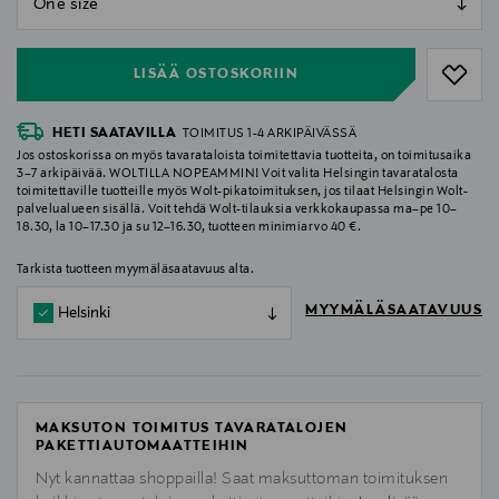
null
LISÄÄ OSTOSKORIIN
HETI SAATAVILLA
TOIMITUS 1-4 ARKIPÄIVÄSSÄ
Jos ostoskorissa on myös tavarataloista toimitettavia tuotteita, on toimitusaika
3–7 arkipäivää. WOLTILLA NOPEAMMIN! Voit valita Helsingin tavaratalosta
toimitettaville tuotteille myös Wolt-pikatoimituksen, jos tilaat Helsingin Wolt-
palvelualueen sisällä. Voit tehdä Wolt-tilauksia verkkokaupassa ma–pe 10–
18.30, la 10–17.30 ja su 12–16.30, tuotteen minimiarvo 40 €.
Tarkista tuotteen myymäläsaatavuus alta.
MYYMÄLÄSAATAVUUS
Helsinki
MAKSUTON TOIMITUS TAVARATALOJEN
PAKETTIAUTOMAATTEIHIN
Nyt kannattaa shoppailla! Saat maksuttoman toimituksen