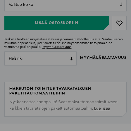
null
null
LISÄÄ OSTOSKORIIN
Tarkista tuotteen myymäläsaatavuus ja varausmahdollisuus alta. Saatavuus voi
muuttua nopeastikin, joten tuotetiedoissa näyttämämme tieto pitää aina
varmistaa paikan päällä.
Myymäläsaatavuus
MYYMÄLÄSAATAVUUS
Helsinki
MAKSUTON TOIMITUS TAVARATALOJEN
PAKETTIAUTOMAATTEIHIN
Nyt kannattaa shoppailla! Saat maksuttoman toimituksen
kaikkien tavaratalojen pakettiautomaatteihin.
Lue lisää