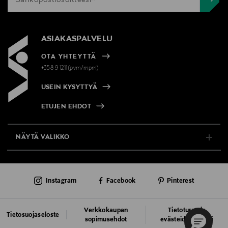
ASIAKASPALVELU
OTA YHTEYTTÄ
+358 9 1211(pvm/mpm)
USEIN KYSYTTYÄ
ETUJEN EHDOT
NÄYTÄ VALIKKO
TUKI & INFO
Instagram
Facebook
Pinterest
AJANKOHTAISTA
PALVELUT
Verkkokaupan
Tietoturva ja
Tietosuojaseloste
sopimusehdot
evästeiden käyttö