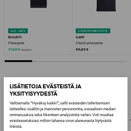
Valmistusmaa
Turkki
ALE –40%
ETUKUPONKITUOTE
Valmistajan tuotenumero
BUGATTI
GANT
Pikeepaita
Shield-pikeepaita
EM005842
Discounted Price
Original Price
Original Price
77,40 €
99,90 €
129,00 €
Valmistaja
Giorgio Armani S.p.A.
Valmistajan osoite
LISÄTIETOJA EVÄSTEISTÄ JA
LISÄÄ KIINNOSTAVIA
YKSITYISYYDESTÄ
VIA BORGONUOVO 11, MILANO, 20121, ITALY
TUOTTEITA
Valitsemalla “Hyväksy kaikki”, sallit evästeiden tallentamisen
Digitaalinen osoite
laitteellesi sisällön ja mainosten personointia, sosiaalisen median
ominaisuuksia sekä liikenteen analysointia varten. Voit muuttaa
https://www.armani.com/en-fi/help/contact-
evästeasetuksiasi milloin tahansa sivun alareunasta löytyvästä
us/contact-form/
linkistä.