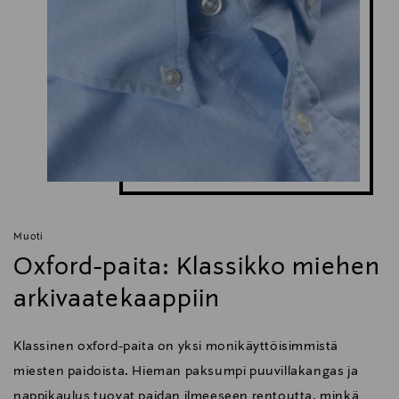
Muoti
Oxford-paita: Klassikko miehen
arkivaatekaappiin
Klassinen oxford-paita on yksi monikäyttöisimmistä
miesten paidoista. Hieman paksumpi puuvillakangas ja
nappikaulus tuovat paidan ilmeeseen rentoutta, minkä