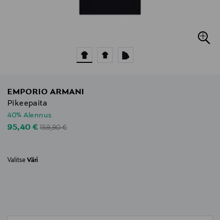
EMPORIO ARMANI
Pikeepaita
40% Alennus
Original Price
Discounted Price
95,40 €
159,90 €
Valitse
Väri