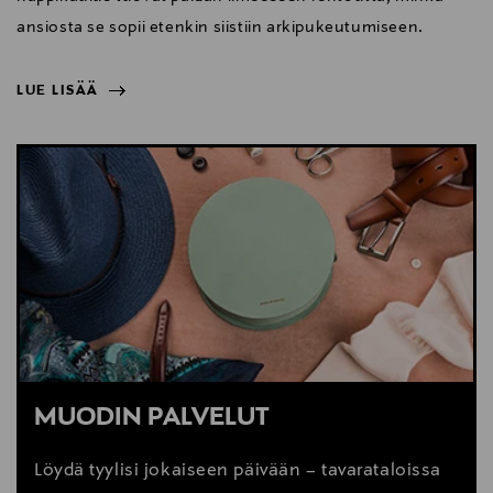
ansiosta se sopii etenkin siistiin arkipukeutumiseen.
LUE LISÄÄ
NÄYTÄ VÄHEMMÄN
LUE LISÄÄ
MUODIN PALVELUT
Löydä tyylisi jokaiseen päivään – tavarataloissa