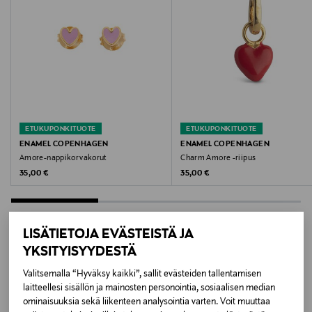
Materiaali
18k kullattu hopea
Hoito-ohjeet
Puhdista korvakorut pehmeällä liinalla. Vältä
kosketusta hajusteiden, kosmetiikan ja muiden
kemikaalien kanssa.
ETUKUPONKITUOTE
ETUKUPONKITUOTE
ENAMEL COPENHAGEN
ENAMEL COPENHAGEN
Amore-nappikorvakorut
Charm Amore -riipus
Kokotiedot
Original Price
Original Price
35,00 €
35,00 €
20 x 7 mm
Väri
LISÄTIETOJA EVÄSTEISTÄ JA
RED
YKSITYISYYDESTÄ
LISÄÄ KIINNOSTAVIA
Valitsemalla “Hyväksy kaikki”, sallit evästeiden tallentamisen
Koko
laitteellesi sisällön ja mainosten personointia, sosiaalisen median
TUOTTEITA
one size
ominaisuuksia sekä liikenteen analysointia varten. Voit muuttaa