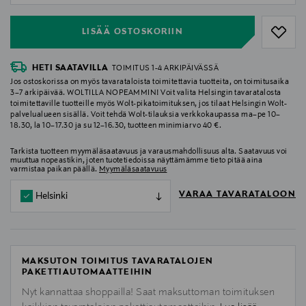
LISÄÄ OSTOSKORIIN
HETI SAATAVILLA
TOIMITUS 1-4 ARKIPÄIVÄSSÄ
Jos ostoskorissa on myös tavarataloista toimitettavia tuotteita, on toimitusaika
3–7 arkipäivää. WOLTILLA NOPEAMMIN! Voit valita Helsingin tavaratalosta
toimitettaville tuotteille myös Wolt-pikatoimituksen, jos tilaat Helsingin Wolt-
palvelualueen sisällä. Voit tehdä Wolt-tilauksia verkkokaupassa ma–pe 10–
18.30, la 10–17.30 ja su 12–16.30, tuotteen minimiarvo 40 €.
Tarkista tuotteen myymäläsaatavuus ja varausmahdollisuus alta. Saatavuus voi
muuttua nopeastikin, joten tuotetiedoissa näyttämämme tieto pitää aina
varmistaa paikan päällä.
Myymäläsaatavuus
VARAA TAVARATALOON
Helsinki
MAKSUTON TOIMITUS TAVARATALOJEN
PAKETTIAUTOMAATTEIHIN
Nyt kannattaa shoppailla! Saat maksuttoman toimituksen