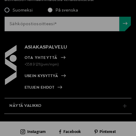
Suomeksi
På svenska
ASIAKASPALVELU
OTA YHTEYTTÄ
+358 9 1211(pvm/mpm)
USEIN KYSYTTYÄ
ETUJEN EHDOT
NÄYTÄ VALIKKO
TUKI & INFO
Instagram
Facebook
Pinterest
AJANKOHTAISTA