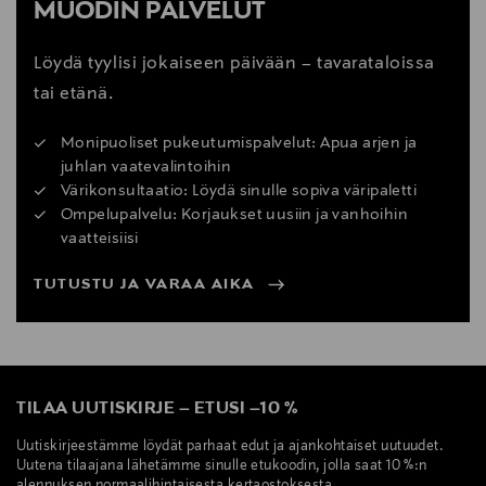
MUODIN PALVELUT
Löydä tyylisi jokaiseen päivään – tavarataloissa
tai etänä.
Monipuoliset pukeutumispalvelut: Apua arjen ja
juhlan vaatevalintoihin
Värikonsultaatio: Löydä sinulle sopiva väripaletti
Ompelupalvelu: Korjaukset uusiin ja vanhoihin
vaatteisiisi
TUTUSTU JA VARAA AIKA
TILAA UUTISKIRJE
–
ETUSI
–
10 %
Uutiskirjeestämme löydät parhaat edut ja ajankohtaiset uutuudet.
Uutena tilaajana lähetämme sinulle etukoodin, jolla saat 10 %:n
alennuksen normaalihintaisesta kertaostoksesta.