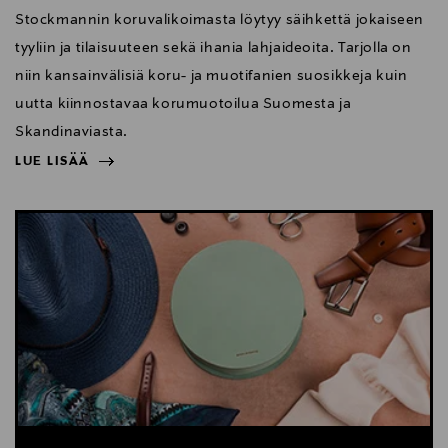
Stockmannin koruvalikoimasta löytyy säihkettä jokaiseen
tyyliin ja tilaisuuteen sekä ihania lahjaideoita. Tarjolla on
niin kansainvälisiä koru- ja muotifanien suosikkeja kuin
uutta kiinnostavaa korumuotoilua Suomesta ja
Skandinaviasta.
LUE LISÄÄ
NÄYTÄ VÄHEMMÄN
LUE LISÄÄ