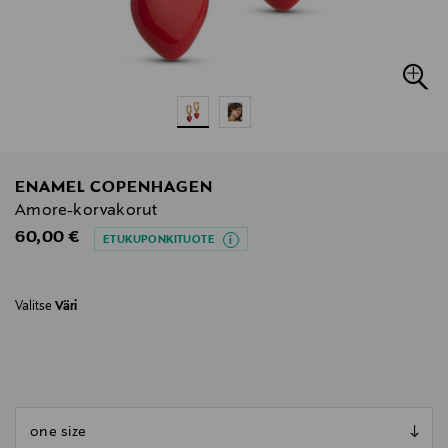
ENAMEL COPENHAGEN
Amore-korvakorut
Original Price
60,00 €
ETUKUPONKITUOTE
Valitse
Väri
null
null