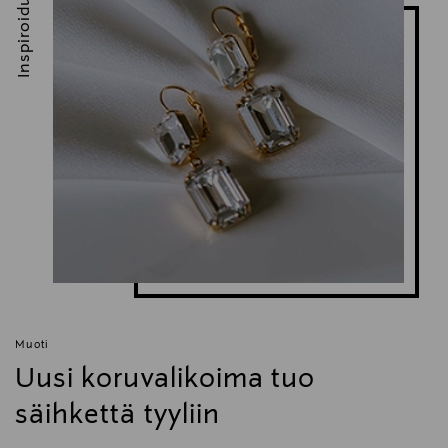
Inspiroidu
Avainsanat
korvakorut, ENAMEL Copenhagen, Amore, hopea,
kulta, sydän, punainen, emali,ystävänpäivälahja,
ystävänpäivä, sydänkoru, kullattu hopea, korvariipus
Muoti
Uusi koruvalikoima tuo
säihkettä tyyliin