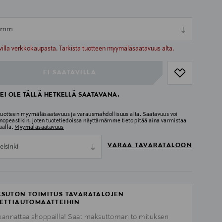
3 mm
ull
ull
villa verkkokaupasta. Tarkista tuotteen myymäläsaatavuus alta.
EI SAATAVILLA
EI OLE TÄLLÄ HETKELLÄ SAATAVANA.
 tuotteen myymäläsaatavuus ja varausmahdollisuus alta. Saatavuus voi
nopeastikin, joten tuotetiedoissa näyttämämme tieto pitää aina varmistaa
äällä.
Myymäläsaatavuus
VARAA TAVARATALOON
elsinki
SUTON TOIMITUS TAVARATALOJEN
ETTIAUTOMAATTEIHIN
kannattaa shoppailla! Saat maksuttoman toimituksen