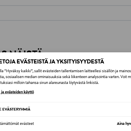
0,00 €
inen tilaukseesi. Voit palauttaa tilaamasi tuotteen 30 vuorokauden ku
0,00 € – 4,90 €
rvitse ilmoittaa palautuksesta etukäteen.
ÖS NÄISTÄ
7,90 €–50,00 € kuljetusyhtiöstä ja 
IETOJA EVÄSTEISTÄ JA YKSITYISYYDESTÄ
la “Hyväksy kaikki”, sallit evästeiden tallentamisen laitteellesi sisällön ja maino
Alk. 6,90 €, kun toimitus on saatavi
tia, sosiaalisen median ominaisuuksia sekä liikenteen analysointia varten. Voit 
uksiasi milloin tahansa sivun alareunasta löytyvästä linkistä.
 ja evästeiden käyttö
SE EVÄSTERYHMIÄ
ttämättömät evästeet
Aina hyv