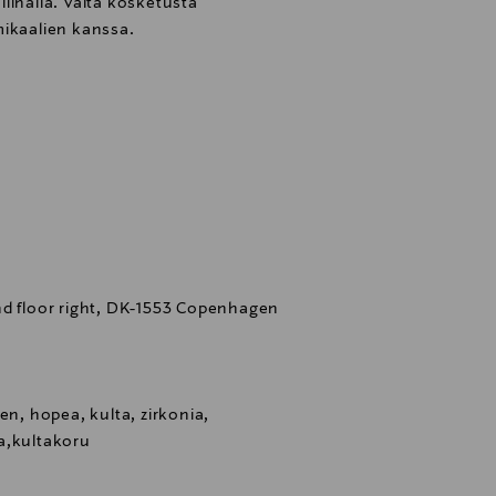
iinalla. Vältä kosketusta
mikaalien kanssa.
nd floor right, DK-1553 Copenhagen
, hopea, kulta, zirkonia,
a,kultakoru