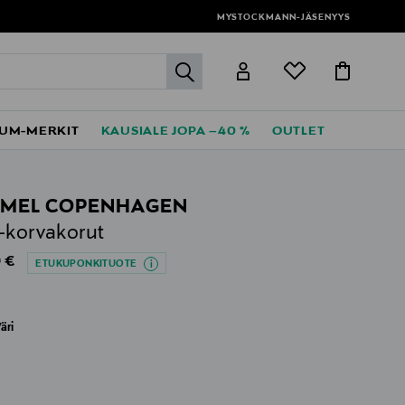
MYSTOCKMANN-JÄSENYYS
label.header.go
UM-MERKIT
KAUSIALE JOPA –40 %
OUTLET
MEL COPENHAGEN
-korvakorut
al Price
 €
ETUKUPONKITUOTE
äri