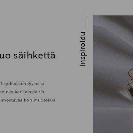
Inspiroidu
uo säihkettä
ä jokaiseen tyyliin ja
 on niin kansainvälisiä
kiinnostavaa korumuotoilua