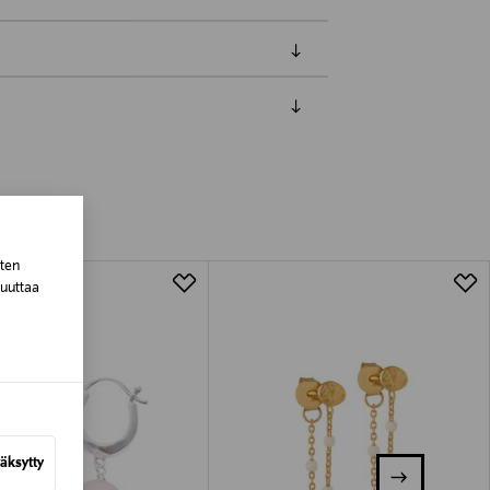
luessa tuotteen vastaanottamisesta.
tuotteen koosta riippuen
sten
lla valittuun osoitteeseen.
muuttaa
äksytty