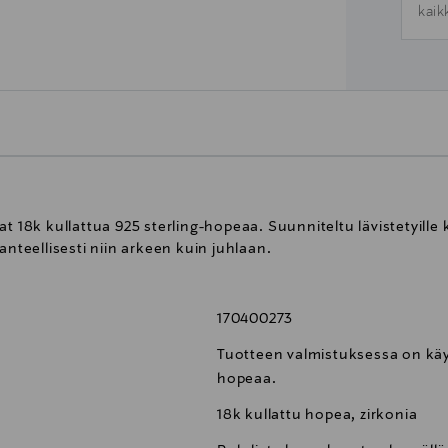
kaik
k kullattua 925 sterling-hopeaa. Suunniteltu lävistetyille ko
anteellisesti niin arkeen kuin juhlaan.
170400273
Tuotteen valmistuksessa on käyt
hopeaa.
18k kullattu hopea, zirkonia