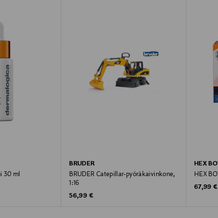
BRUDER
HEX BO
i 30 ml
BRUDER Catepillar-pyöräkaivinkone,
HEX BOT
1:16
Original
67,99 €
Original Price
56,99 €