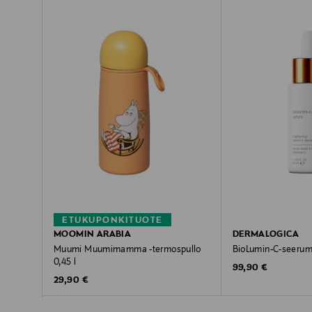
ETUKUPONKITUOTE
MOOMIN ARABIA
DERMALOGICA
Muumi Muumimamma -termospullo
BioLumin-C-seerum
0,45 l
Original Price
99,90 €
Original Price
29,90 €