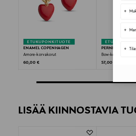
+
Muk
+
Mar
ETUKUPONKITUOTE
ETUKUPONKI
ENAMEL COPENHAGEN
PERNILLE CORYD
+
Til
Amore-korvakorut
Bow-korvakorut
Original Price
Original Price
60,00 €
57,00 €
LISÄÄ KIINNOSTAVIA TU