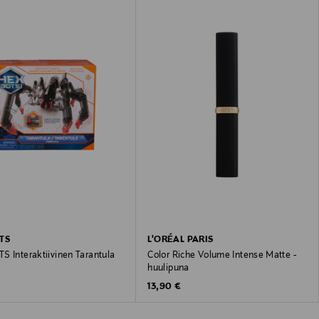
TS
L'ORÉAL PARIS
S Interaktiivinen Tarantula
Color Riche Volume Intense Matte -
huulipuna
 Price
Original Price
13,90 €