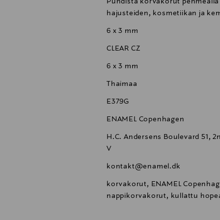
Puhdista korvakorut pehmeällä l
hajusteiden, kosmetiikan ja ke
6 x 3 mm
CLEAR CZ
6 x 3 mm
Thaimaa
E379G
ENAMEL Copenhagen
H.C. Andersens Boulevard 51, 2
V
kontakt@enamel.dk
korvakorut, ENAMEL Copenhagen
nappikorvakorut, kullattu hope