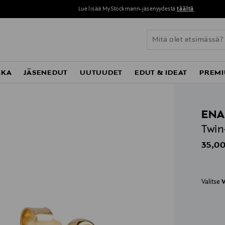
Lue lisää MyStockmann-jäsenyydestä
täältä
KKA
JÄSENEDUT
UUTUUDET
EDUT & IDEAT
PREMI
ENA
Twin
Origin
35,00
Valitse
V