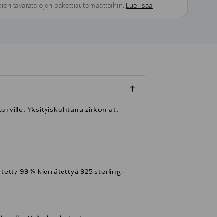
kien tavaratalojen pakettiautomaatteihin.
Lue lisää
rville. Yksityiskohtana zirkoniat.
etty 99 % kierrätettyä 925 sterling-