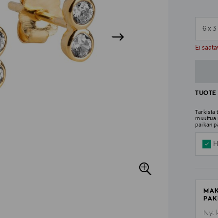
6 x 
n
n
Ei saata
TUOTE 
Tarkista
muuttua 
paikan p
H
MAK
PAK
Nyt 