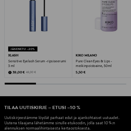
Valmistaja
Dermarome AB
Valmistajan osoite
Rosenlundsgatan 50, 118 63 Stockholm, Sweden
JÄSENETU –20%
XLASH
KIKO MILANO
Digitaalinen osoite
Sensitive Eyelash Serum -ripsiseerumi
Pure Clean Eyes & Lips -
3 ml
meikinpoistoaine, 50ml
info@dermarome.se
Discounted Price
Original Price
Original Price
39,00 €
5,50 €
49,00 €
Avainsanat
Erborian, ihonhoito, kasvovoide, suojakerros,
keramidit
TILAA UUTISKIRJE
–
ETUSI
–
10 %
Uutiskirjeestämme löydät parhaat edut ja ajankohtaiset uutuudet.
Uutena tilaajana lähetämme sinulle etukoodin, jolla saat 10 %:n
alennuksen normaalihintaisesta kertaostoksesta.