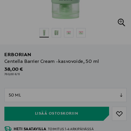
ERBORIAN
Centella Barrier Cream -kasvovoide, 50 ml
Original Price
38,00 €
760,00 €/1l
null
null
LISÄÄ OSTOSKORIIN
HETI SAATAVILLA
TOIMITUS 1-4 ARKIPÄIVÄSSÄ