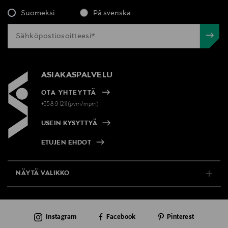
Suomeksi
På svenska
ASIAKASPALVELU
OTA YHTEYTTÄ
+358 9 1211(pvm/mpm)
USEIN KYSYTTYÄ
ETUJEN EHDOT
NÄYTÄ VALIKKO
TUKI & INFO
Instagram
Facebook
Pinterest
AJANKOHTAISTA