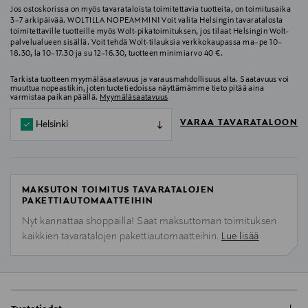
Jos ostoskorissa on myös tavarataloista toimitettavia tuotteita, on toimitusaika
3–7 arkipäivää. WOLTILLA NOPEAMMIN! Voit valita Helsingin tavaratalosta
toimitettaville tuotteille myös Wolt-pikatoimituksen, jos tilaat Helsingin Wolt-
palvelualueen sisällä. Voit tehdä Wolt-tilauksia verkkokaupassa ma–pe 10–
18.30, la 10–17.30 ja su 12–16.30, tuotteen minimiarvo 40 €.
Tarkista tuotteen myymäläsaatavuus ja varausmahdollisuus alta. Saatavuus voi
muuttua nopeastikin, joten tuotetiedoissa näyttämämme tieto pitää aina
varmistaa paikan päällä.
Myymäläsaatavuus
VARAA TAVARATALOON
Helsinki
MAKSUTON TOIMITUS TAVARATALOJEN
PAKETTIAUTOMAATTEIHIN
Nyt kannattaa shoppailla! Saat maksuttoman toimituksen
kaikkien tavaratalojen pakettiautomaatteihin.
Lue lisää