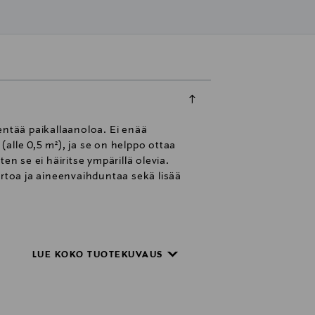
hentää paikallaanoloa. Ei enää
 (alle 0,5 m²), ja se on helppo ottaa
ten se ei häiritse ympärillä olevia.
ertoa ja aineenvaihduntaa sekä lisää
LUE KOKO TUOTEKUVAUS