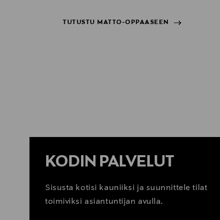
TUTUSTU MATTO-OPPAASEEN
TUTUSTU MATTO-OPPAASEEN
KODIN PALVELUT
Sisusta kotisi kauniiksi ja suunnittele tilat
toimiviksi asiantuntijan avulla.