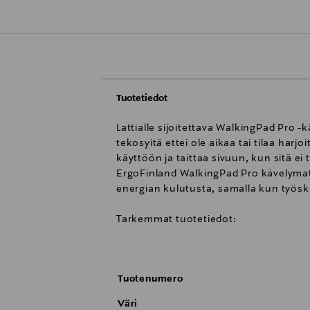
Tuotetiedot
Lattialle sijoitettava WalkingPad Pro -
tekosyitä ettei ole aikaa tai tilaa harjo
käyttöön ja taittaa sivuun, kun sitä ei 
ErgoFinland WalkingPad Pro kävelymatol
energian kulutusta, samalla kun työsk
Tarkemmat tuotetiedot:
ErgoFinland WalkingPad Pro kävelyma
Verkkovirtakäyttöinen
Tuotenumero
Väri: musta
Teräsrunko, alumiinikehyksillä
Väri