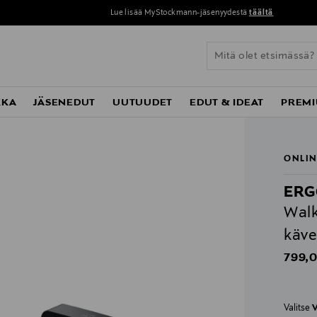
Lue lisää MyStockmann-jäsenyydestä
täältä
KKA
JÄSENEDUT
UUTUUDET
EDUT & IDEAT
PREMI
ONLIN
ERG
Walk
käve
Origin
799,0
Valitse
V