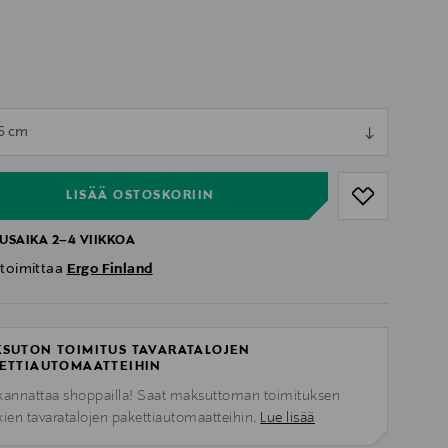
ull
5 cm
ull
LISÄÄ OSTOSKORIIN
USAIKA 2–4 VIIKKOA
 toimittaa
Ergo Finland
SUTON TOIMITUS TAVARATALOJEN
ETTIAUTOMAATTEIHIN
kannattaa shoppailla! Saat maksuttoman toimituksen
kien tavaratalojen pakettiautomaatteihin.
Lue lisää