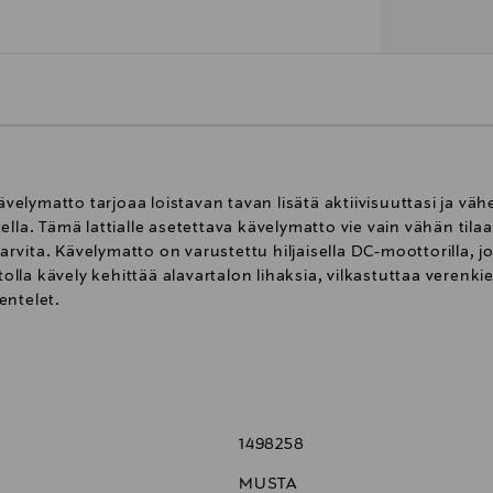
kävelymatto tarjoaa loistavan tavan lisätä aktiivisuuttasi ja vä
itella. Tämä lattialle asetettava kävelymatto vie vain vähän tilaa
tarvita. Kävelymatto on varustettu hiljaisella DC-moottorilla, jo
la kävely kehittää alavartalon lihaksia, vilkastuttaa verenki
entelet.
tto
1498258
MUSTA