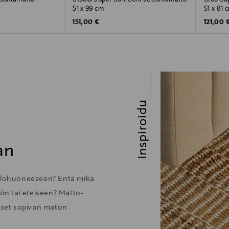
51 x 99 cm
51 x 81 
Original Price
Original
151,00 €
121,00 
Inspiroidu
an
 olohuoneeseen? Entä mikä
öön tai eteiseen? Matto-
itset sopivan maton