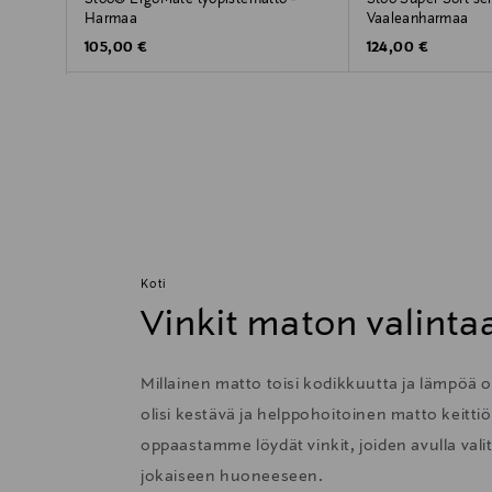
Harmaa
Vaaleanharmaa
Original Price
Original Price
105,00 €
124,00 €
Koti
Vinkit maton valinta
Millainen matto toisi kodikkuutta ja lämpöä
olisi kestävä ja helppohoitoinen matto keitti
oppaastamme löydät vinkit, joiden avulla val
jokaiseen huoneeseen.