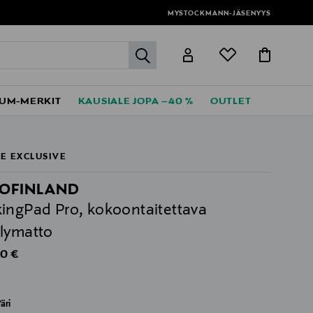
MYSTOCKMANN-JÄSENYYS
label.header.go
UM-MERKIT
KAUSIALE JOPA –40 %
OUTLET
E EXCLUSIVE
OFINLAND
ingPad Pro, kokoontaitettava
lymatto
al Price
0 €
äri