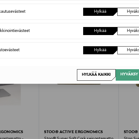
OTTEITA
autusevästeet
Hylkää
Hyväk
VE
ONLINE EXCLUSIVE
ONLIN
kkinointievästeet
Hylkää
Hyväk
astoevästeet
Hylkää
Hyväk
HYVÄKSY 
HYLKÄÄ KAIKKI
ERGONOMICS
STOO® ACTIVE ERGONOMICS
STOO®
isontamatto -
Stoo® Super Soft Cork seisontamatto
Stoo Su