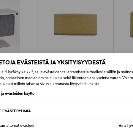
IETOJA EVÄSTEISTÄ JA YKSITYISYYDESTÄ
la “Hyväksy kaikki”, sallit evästeiden tallentamisen laitteellesi sisällön ja maino
tia, sosiaalisen median ominaisuuksia sekä liikenteen analysointia varten. Voit 
ERGONOMICS
STOO® ACTIVE ERGONOMICS
STOO®
uksiasi milloin tahansa sivun alareunasta löytyvästä linkistä.
isontamatto -
Stoo® Super Soft Cork seisontamatto
Stoo Su
51 x 99 cm
51 x 81 
 ja evästeiden käyttö
Original Price
Original
151,00 €
121,00 
SE EVÄSTERYHMIÄ
ttämättömät evästeet
Aina hyv