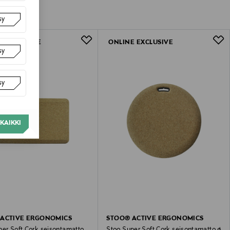
sy
E EXCLUSIVE
ONLINE EXCLUSIVE
sy
sy
KAIKKI
 ACTIVE ERGONOMICS
STOO® ACTIVE ERGONOMICS
per Soft Cork seisontamatto
Stoo Super Soft Cork seisontamatto ø