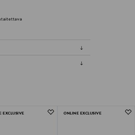
taitettava
luessa tuotteen vastaanottamisesta.
uksesi Toimitustapa-kohdassa.
E EXCLUSIVE
ONLINE EXCLUSIVE