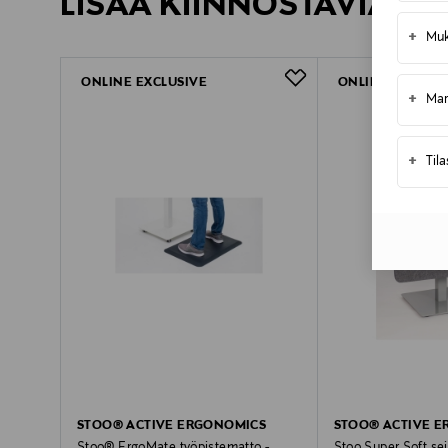
LISÄÄ KIINNOSTAVIA TU
+
Muk
ONLINE EXCLUSIVE
ONLINE EXCLUSI
+
Mar
+
Til
STOO® ACTIVE ERGONOMICS
STOO® ACTIVE 
Stoo® ErgoMate työpistematto -
Stoo Super Soft se