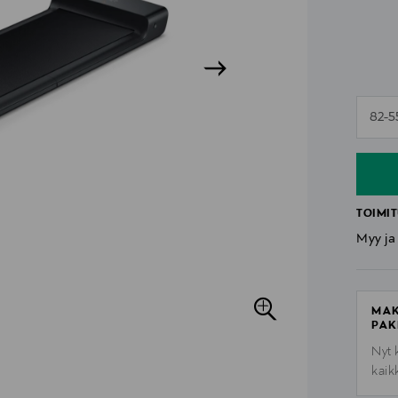
n
82-5
n
TOIMIT
Myy ja
MAK
PAK
Nyt 
kaik