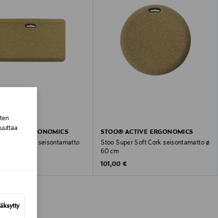
sten
muuttaa
 ACTIVE ERGONOMICS
STOO® ACTIVE ERGONOMICS
per Soft Cork seisontamatto
Stoo Super Soft Cork seisontamatto ø
cm
60 cm
 Price
Original Price
€
101,00 €
äksytty