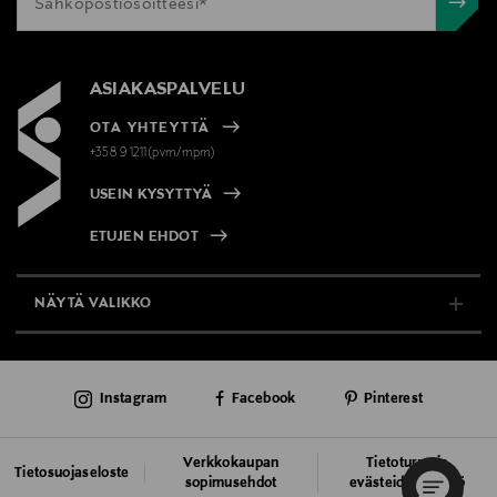
ASIAKASPALVELU
OTA YHTEYTTÄ
+358 9 1211(pvm/mpm)
USEIN KYSYTTYÄ
ETUJEN EHDOT
NÄYTÄ VALIKKO
TUKI & INFO
Instagram
Facebook
Pinterest
AJANKOHTAISTA
PALVELUT
Verkkokaupan
Tietoturva ja
Tietosuojaseloste
sopimusehdot
evästeiden käyttö