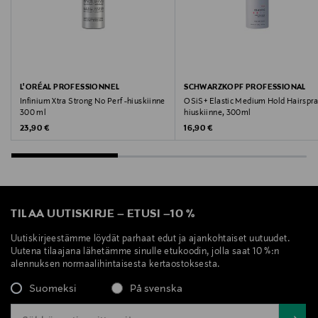
L'ORÉAL PROFESSIONNEL
SCHWARZKOPF PROFESSIONAL
Infinium Xtra Strong No Perf -hiuskiinne
OSiS+ Elastic Medium Hold Hairspra
300 ml
hiuskiinne, 300ml
Original Price
Original Price
23,90 €
16,90 €
TILAA UUTISKIRJE
–
ETUSI
–
10 %
Uutiskirjeestämme löydät parhaat edut ja ajankohtaiset uutuudet.
Uutena tilaajana lähetämme sinulle etukoodin, jolla saat 10 %:n
alennuksen normaalihintaisesta kertaostoksesta.
Suomeksi
På svenska