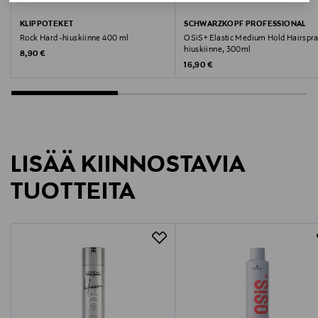
Valmistaja
KLIPPOTEKET
SCHWARZKOPF PROFESSIONAL
Rock Hard -hiuskiinne 400 ml
OSiS+ Elastic Medium Hold Hairspra
KIILTOCLEAN OY
hiuskiinne, 300ml
Original Price
8,90 €
Original Price
16,90 €
Valmistajan osoite
PL 250 33101 Tampere, Finland
Digitaalinen osoite
LISÄÄ KIINNOSTAVIA
asiakaspalvelu@kiilto.com
TUOTTEITA