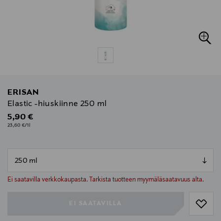
ERISAN
Elastic -hiuskiinne 250 ml
Original Price
5,90 €
23,60 €/1l
null
null
Ei saatavilla verkkokaupasta. Tarkista tuotteen myymäläsaatavuus alta.
EI SAATAVILLA