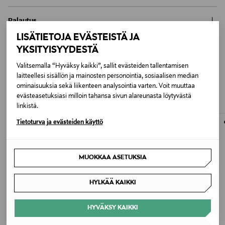
kosteussuojan.
Nouto tavaratalosta
Palautus
0,00 €
Tuotenumero
LISÄTIETOJA EVÄSTEISTÄ JA
Meille on hyvin tärkeää, että olet tyytyväinen tilaukseesi. Voit
Toimitus automaattiin tai noutopisteeseen
YKSITYISYYDESTÄ
palauttaa tilaamasi tuotteen 30 vuorokauden kuluessa
144850950
0,00 € – 4,90 €
tuotteen vastaanottamisesta. Kosmetiikka- ja
Valitsemalla “Hyväksy kaikki”, sallit evästeiden tallentamisen
SAATTAISIT TYKÄTÄ MYÖS
luontaistuotepakkaukset tulee palauttaa avaamattomissa
Kotiinkuljetus
Ihotyyppi
laitteellesi sisällön ja mainosten personointia, sosiaalisen median
alkuperäispakkauksissaan ja palautettavan tuotteen sinetin
7,90 €–50,00 € kuljetusyhtiöstä ja tuotteen koosta riippuen
NÄISTÄ
ominaisuuksia sekä liikenteen analysointia varten. Voit muuttaa
Herkkä iho
tulee olla ehjä. Avattua tuotetta ei voi palauttaa.
evästeasetuksiasi milloin tahansa sivun alareunasta löytyvästä
Pikatoimitus Wolt
linkistä.
LUE TARKEMMAT PALAUTUSOHJEET
Alk. 6,90 €, kun toimitus on saatavilla valittuun
Väri
Tietoturva ja evästeiden käyttö
osoitteeseen.
NOCOL
Koko
MUOKKAA ASETUKSIA
250 ml
HYLKÄÄ KAIKKI
Valmistusmaa
HYVÄKSY KAIKKI
Suomi