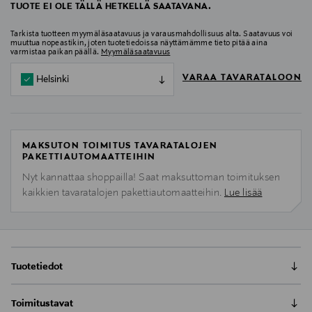
TUOTE EI OLE TÄLLÄ HETKELLÄ SAATAVANA.
Tarkista tuotteen myymäläsaatavuus ja varausmahdollisuus alta. Saatavuus voi
muuttua nopeastikin, joten tuotetiedoissa näyttämämme tieto pitää aina
varmistaa paikan päällä.
Myymäläsaatavuus
VARAA TAVARATALOON
Helsinki
MAKSUTON TOIMITUS TAVARATALOJEN
PAKETTIAUTOMAATTEIHIN
Nyt kannattaa shoppailla! Saat maksuttoman toimituksen
kaikkien tavaratalojen pakettiautomaatteihin.
Lue lisää
Tuotetiedot
Erisan Elastic -hiuskiinne antaa kampaukselle erittäin
Toimitustavat
voimakkaan tuen. Sisältää UV-suojan ja